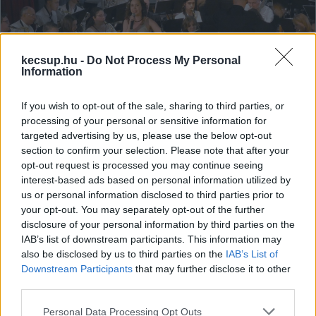
kecsup.hu -
Do Not Process My Personal
Information
If you wish to opt-out of the sale, sharing to third parties, or
processing of your personal or sensitive information for
Teltház: nemzetközi dallamokkal
targeted advertising by us, please use the below opt-out
section to confirm your selection. Please note that after your
lépett fel a Kecskeméti Városi
opt-out request is processed you may continue seeing
Fúvószenekar a Tavaszi Fesztiválon
interest-based ads based on personal information utilized by
Negyvenegyedik alkalommal rendezik meg a Kecskeméti
us or personal information disclosed to third parties prior to
your opt-out. You may separately opt-out of the further
Tavaszi Fesztivált. A programsorozat részeként vasárnapra
disclosure of your personal information by third parties on the
Népek zenéje címmel hirdetett hangversenyt a
IAB’s list of downstream participants. This information may
also be disclosed by us to third parties on the
IAB’s List of
Downstream Participants
that may further disclose it to other
KecsUP Hírek
2026. 03. 25.
K
H
third parties.
Please note that this website/app uses one or more Google
Personal Data Processing Opt Outs