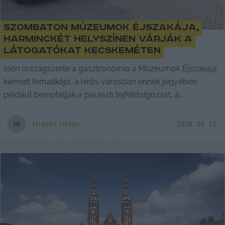
Szombaton Múzeumok Éjszakája,
harminckét helyszínen várják a
látogatókat Kecskeméten
Idén országszerte a gasztronómia a Múzeumok Éjszakája
kiemelt tematikája, a hírös városban ennek jegyében
például bemutatják a paraszti tejfeldolgozást, a
vajköpülést és juhtúrós puliszkát főznek a Népi
Iparművészeti Gyűjteményben. Emellett persze még
Hraskó István
2026. 06. 15.
H
I
számtalan program lesz a harminckét helyszínen, amelyek
között ismét lehet majd utazni retro buszokkal.