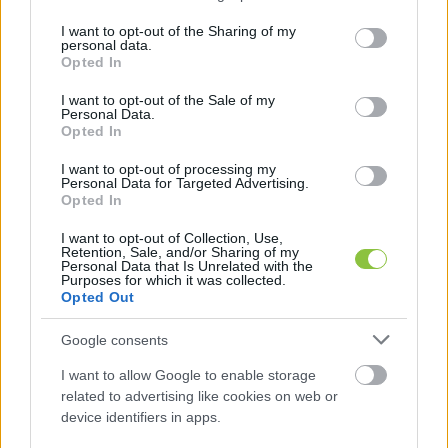
services and may gather and store information including but
not limited to your visit or usage behaviour. You may click to
I want to opt-out of the Sharing of my
personal data.
grant or deny consent to Google and its third-party tags to
Opted In
use your data for below specified purposes in below Google
consent section.
I want to opt-out of the Sale of my
Personal Data.
Opted In
I want to opt-out of processing my
Personal Data for Targeted Advertising.
Opted In
I want to opt-out of Collection, Use,
Filmvetítés után az alkotás
Retention, Sale, and/or Sharing of my
kulisszatitkaiba is betekinthetnek a
Personal Data that Is Unrelated with the
Purposes for which it was collected.
látogatók a Kecskeméti
Opted Out
Rajzfilmstúdióban
Google consents
Különleges programmal készül az ötvenöt éves
Kecskeméti Rajzfilmstúdió: a magyar szentekről szóló
I want to allow Google to enable storage
related to advertising like cookies on web or
sorozat három részének vetítésére és egy azzal
device identifiers in apps.