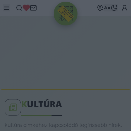
HIRDETÉS
K
ULTÚRA
kultúra címkéhez kapcsolódó legfrissebb hírek,