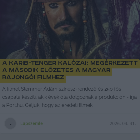
A Karib-tenger kalózai: megérkezett
a második előzetes a magyar
rajongói filmhez
A filmet Slemmer Ádám színész-rendező és 250 fős
csapata készíti, akik évek óta dolgoznak a produkción - írja
a Port.hu. Céljuk, hogy az eredeti filmek
Lapszemle
2026. 03. 31.
L