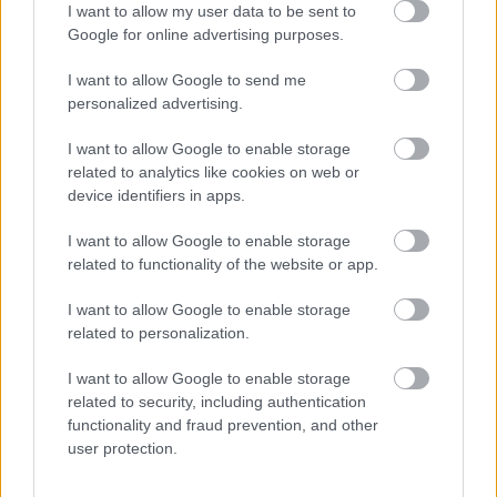
Hraskó István
2026. 03. 11.
H
I
I want to allow my user data to be sent to
Google for online advertising purposes.
I want to allow Google to send me
personalized advertising.
I want to allow Google to enable storage
related to analytics like cookies on web or
device identifiers in apps.
I want to allow Google to enable storage
related to functionality of the website or app.
Péntek 13-án kezdődik az idei
I want to allow Google to enable storage
Kecskeméti Tavaszi Fesztivál,
related to personalization.
amelyet negyven éve rendeztek meg
először
I want to allow Google to enable storage
related to security, including authentication
Március 13-tól 29-ig ismét sok kulturális programmal várja
functionality and fraud prevention, and other
az érdeklődőket a Kecskeméti Tavaszi Fesztivál. A
user protection.
rendezvénysorozat megnyitóját március 13-án,