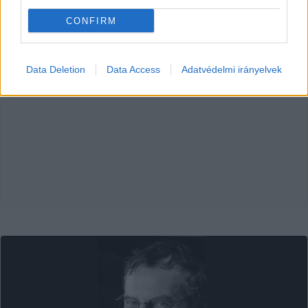
KecsUP Hírek
2026. 03. 11.
K
H
CONFIRM
Data Deletion
Data Access
Adatvédelmi irányelvek
HIRDETÉS