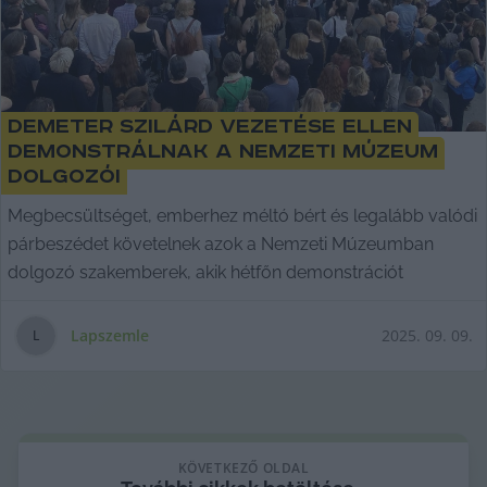
Demeter Szilárd vezetése ellen
demonstrálnak a Nemzeti Múzeum
dolgozói
Megbecsültséget, emberhez méltó bért és legalább valódi
párbeszédet követelnek azok a Nemzeti Múzeumban
dolgozó szakemberek, akik hétfőn demonstrációt
Lapszemle
2025. 09. 09.
L
KÖVETKEZŐ OLDAL