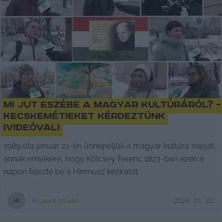
Mi jut eszébe a magyar kultúráról? –
kecskemétieket kérdeztünk
(videóval)
1989 óta január 22-én ünnepeljük a magyar kultúra napját,
annak emlékére, hogy Kölcsey Ferenc 1823-ban ezen a
napon fejezte be a Himnusz kéziratát.
Hraskó István
2026. 01. 22.
H
I