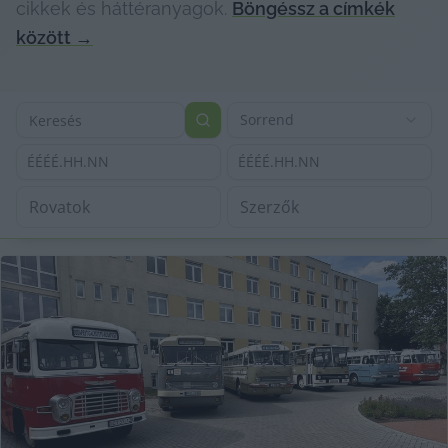
cikkek és háttéranyagok.
Böngéssz a címkék
között
→
Sorrend
ÉÉÉÉ.HH.NN
ÉÉÉÉ.HH.NN