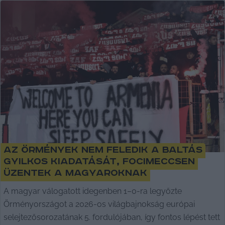
Az örmények nem feledik a baltás
gyilkos kiadatását, focimeccsen
üzentek a magyaroknak
A magyar válogatott idegenben 1–0-ra legyőzte
Örményországot a 2026-os világbajnokság európai
selejtezősorozatának 5. fordulójában, így fontos lépést tett