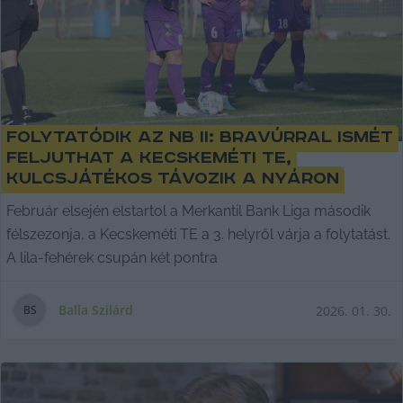
Folytatódik az NB II: Bravúrral ismét
feljuthat a Kecskeméti TE,
kulcsjátékos távozik a nyáron
Február elsején elstartol a Merkantil Bank Liga második
félszezonja, a Kecskeméti TE a 3. helyről várja a folytatást.
A lila-fehérek csupán két pontra
Balla Szilárd
2026. 01. 30.
B
S