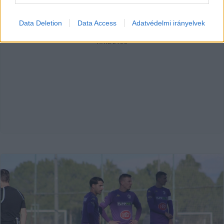
Data Deletion
Data Access
Adatvédelmi irányelvek
HIRDETÉS