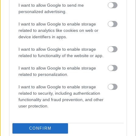
I want to allow Google to send me
personalized advertising.
I want to allow Google to enable storage
related to analytics like cookies on web or
device identifiers in apps.
I want to allow Google to enable storage
related to functionality of the website or app.
I want to allow Google to enable storage
related to personalization.
KecsUPéntek – Toroczkai László
I want to allow Google to enable storage
Kecskeméten kampányolt!
related to security, including authentication
functionality and fraud prevention, and other
A KecsUPéntek (a KecsUP Hírek véleménypodcastje)
user protection.
legújabb adásának célkeresztjében természetesen
Toroczkai László és a Mi Hazánk Mozgalom (MHM)
kecskeméti
CONFIRM
Balla Szilárd
2026. 02. 06.
B
S