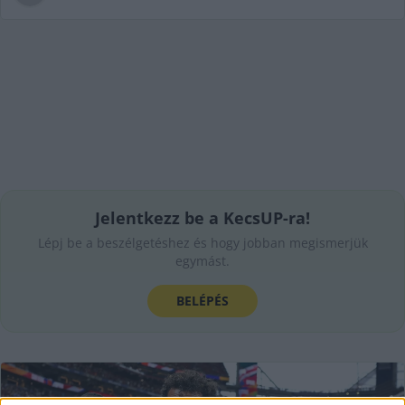
Jelentkezz be a KecsUP-ra!
Lépj be a beszélgetéshez és hogy jobban megismerjük
egymást.
BELÉPÉS