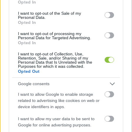
Opted In
use your data for below specified purposes in below Google
consent section.
I want to opt-out of the Sale of my
Personal Data.
Opted In
I want to opt-out of processing my
Personal Data for Targeted Advertising.
Opted In
I want to opt-out of Collection, Use,
Retention, Sale, and/or Sharing of my
Personal Data that Is Unrelated with the
Purposes for which it was collected.
Opted Out
Kele János x KecsUP – Magyar
futball a nemzeti focializmus után
Google consents
Kele János közgazdász, futballszakíró lesz a következő
I want to allow Google to enable storage
KecsUP Est vendége május 13-án, 18 órakor a CiVillában
related to advertising like cookies on web or
(Kecskemét, Kápolna u. 22). Az est folyamán
device identifiers in apps.
I want to allow my user data to be sent to
Balla Szilárd
2026. 05. 01.
B
S
Google for online advertising purposes.