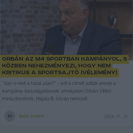
Orbán az M4 Sportban kampányol, s
közben nehezményezi, hogy nem
kritikus a sportsajtó (vélemény)
"Van-e élet a halál után?" - ezt a címet adták annak a
kampány-beszélgetésnek, amelyben Orbán Viktor
miniszterelnök, Hajdú B. István nemzeti
Balla Szilárd
2025. 11. 21.
B
S