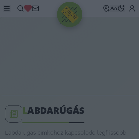
HIRDETÉS
L
ABDARÚGÁS
Labdarúgás címkéhez kapcsolódó legfrissebb