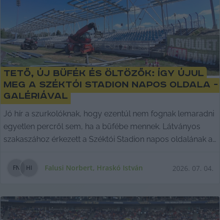
Tető, új büfék és öltözők: így újul
meg a Széktói Stadion napos oldala -
galériával
Jó hír a szurkolóknak, hogy ezentúl nem fognak lemaradni
egyetlen percről sem, ha a büfébe mennek. Látványos
szakaszához érkezett a Széktói Stadion napos oldalának az
átépítése, jelenleg a tetőszerkezet építése zajlik.
Falusi Norbert
,
Hraskó István
2026. 07. 04.
F
N
H
I