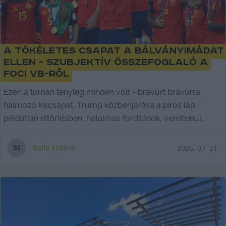
A tökéletes csapat a bálványimádat
ellen - szubjektív összefoglaló a
foci vb-ről
Ezen a tornán tényleg minden volt - bravúrt bravúrra
halmozó kiscsapat, Trump közbenjárása a piros lap
példátlan eltörlésben, hatalmas fordítások, veretlenül
diadalmaskodó tökéletes csapat és végül minden idők
legjobb játékosának méltó búcsúja.
Balla Szilárd
2026. 07. 21.
B
S