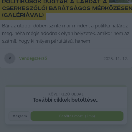
Politikusok rúgtak a labdát a
cserkeszőlői barátságos mérkőzése
(galériával)
Bár az utóbbi időben szinte már mindent a politika határoz
meg, néha mégis adódnak olyan helyzetek, amikor nem az
számít, hogy ki milyen pártállású, hanem
Vendégszerző
2025. 11. 12.
V
KÖVETKEZŐ OLDAL
További cikkek betöltése...
Mégsem
Betöltés most
(
2
mp)