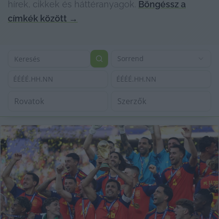
hírek, cikkek és háttéranyagok.
Böngéssz a
címkék között
→
Sorrend
ÉÉÉÉ.HH.NN
ÉÉÉÉ.HH.NN