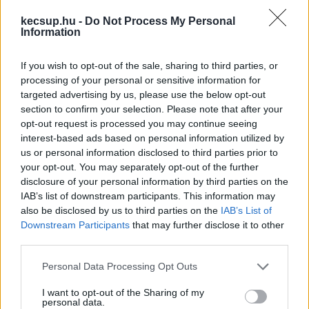
kecsup.hu -
Do Not Process My Personal
Information
If you wish to opt-out of the sale, sharing to third parties, or
processing of your personal or sensitive information for
targeted advertising by us, please use the below opt-out
section to confirm your selection. Please note that after your
opt-out request is processed you may continue seeing
Történelmet írtak: a vb egyenes
interest-based ads based on personal information utilized by
kieséses szakaszába jutott a Zöld-
us or personal information disclosed to third parties prior to
your opt-out. You may separately opt-out of the further
foki Köztársaság
disclosure of your personal information by third parties on the
Ilyen kis ország még sosem jutott tovább a csoportjából;
IAB’s list of downstream participants. This information may
also be disclosed by us to third parties on the
IAB’s List of
az Afrika nyugati partjainál fekvő szigetországban bő 500
Downstream Participants
that may further disclose it to other
ezren élnek.
third parties.
Please note that this website/app uses one or more Google
Personal Data Processing Opt Outs
Lapszemle
2026. 06. 27.
L
services and may gather and store information including but
not limited to your visit or usage behaviour. You may click to
I want to opt-out of the Sharing of my
personal data.
grant or deny consent to Google and its third-party tags to