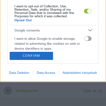
I want to opt-out of Collection, Use,
Retention, Sale, and/or Sharing of my
Personal Data that Is Unrelated with the
Purposes for which it was collected.
Opted Out
Google consents
I want to allow Google to enable storage
Egyre több a mentális vagy
related to advertising like cookies on web or
pszichiátriai betegséggel küzdő,
device identifiers in apps.
szenvedélybeteg hajléktalan -
Kecskeméten is
CONFIRM
I want to allow my user data to be sent to
Google for online advertising purposes.
Nagyinterjút készítettünk Rigó Orsolya regionális
ügyvezetővel és Bánóczki Mónika intézményvezetővel a
Data Deletion
Data Access
Adatvédelmi irányelvek
I want to allow Google to send me
kecskeméti Hajléktalanellátó Központ 15 éves fennállása
personalized advertising.
kapcsán. Az interjú során igyekeztünk alaposan átbeszélni,
I want to allow Google to enable storage
hogy mit jelent a komplex hajléktalanellátás, és rá kellett
Vendégszerző
2026. 06. 30.
V
related to analytics like cookies on web or
jönnünk, hogy az ellátási módok szimpla felsorolásán túl –
device identifiers in apps.
nappali melegedő, éjjeli menedékhely, átmeneti szállás,