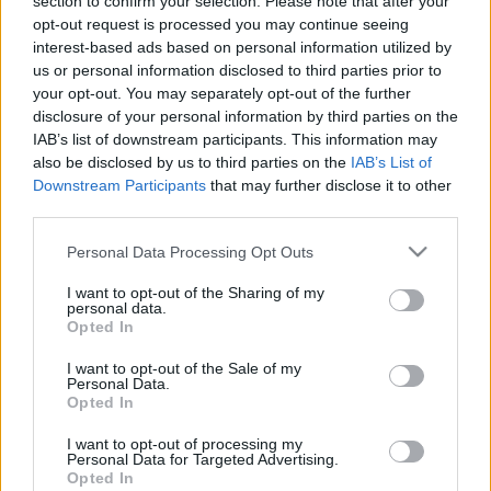
section to confirm your selection. Please note that after your
Magyar Máltai Szeretetszolgálat Dél-Alföldi
opt-out request is processed you may continue seeing
interest-based ads based on personal information utilized by
Régiója címkéhez kapcsolódó legfrissebb hírek,
us or personal information disclosed to third parties prior to
cikkek és háttéranyagok.
Böngéssz a címkék
your opt-out. You may separately opt-out of the further
között
→
disclosure of your personal information by third parties on the
IAB’s list of downstream participants. This information may
also be disclosed by us to third parties on the
IAB’s List of
Downstream Participants
that may further disclose it to other
Sorrend
third parties.
Please note that this website/app uses one or more Google
ÉÉÉÉ.HH.NN
ÉÉÉÉ.HH.NN
Personal Data Processing Opt Outs
services and may gather and store information including but
not limited to your visit or usage behaviour. You may click to
I want to opt-out of the Sharing of my
personal data.
grant or deny consent to Google and its third-party tags to
Opted In
use your data for below specified purposes in below Google
consent section.
I want to opt-out of the Sale of my
Personal Data.
Opted In
I want to opt-out of processing my
Personal Data for Targeted Advertising.
Opted In