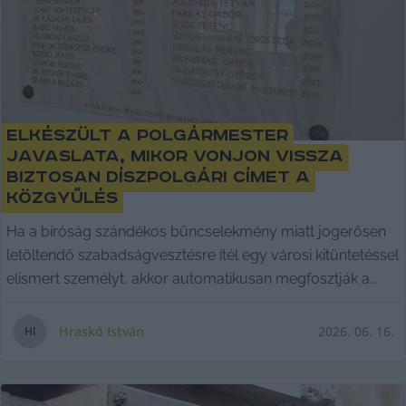
Elkészült a polgármester
javaslata, mikor vonjon vissza
biztosan díszpolgári címet a
közgyűlés
Ha a bíróság szándékos bűncselekmény miatt jogerősen
letöltendő szabadságvesztésre ítél egy városi kitüntetéssel
elismert személyt, akkor automatikusan megfosztják a
címtől, és eltávolítják a nevét az emlékkönyvből és az
emléktábláról - ez a lényege Szemereyné Pataki Klaudia
Hraskó István
2026. 06. 16.
H
I
polgármester csütörtöki közgyűlésre készült
előterjesztésének.