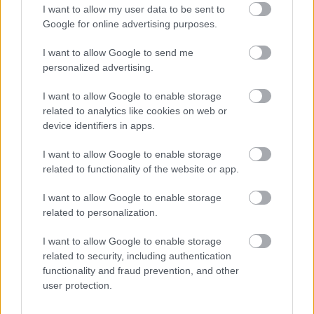
I want to allow my user data to be sent to
Lapszemle
2026. 05. 05.
L
Google for online advertising purposes.
I want to allow Google to send me
personalized advertising.
I want to allow Google to enable storage
related to analytics like cookies on web or
device identifiers in apps.
I want to allow Google to enable storage
related to functionality of the website or app.
I want to allow Google to enable storage
related to personalization.
I want to allow Google to enable storage
related to security, including authentication
Matolcsy György szerint „számos
functionality and fraud prevention, and other
megalapozatlan vád érte” személyé
user protection.
és az MNB-nél végzett munkáját