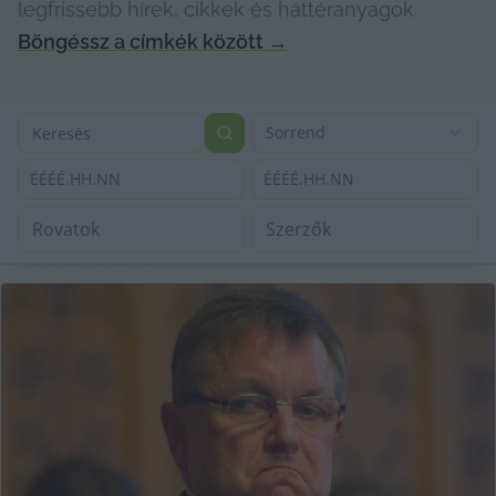
legfrissebb hírek, cikkek és háttéranyagok.
Böngéssz a címkék között
→
Sorrend
ÉÉÉÉ.HH.NN
ÉÉÉÉ.HH.NN