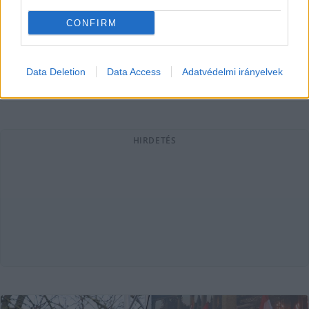
"Az alapítványi vagyon nem tűnt el – az értékelési módszer
a vita tárgya" - jelentette ki az MNB volt elnöke. A Telex
CONFIRM
Matolcsy érveit egy-egy
Data Deletion
Data Access
Adatvédelmi irányelvek
Lapszemle
2026. 04. 22.
L
HIRDETÉS