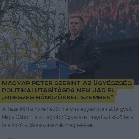
Magyar Péter szerint az ügyészség
politikai utasításra nem jár el
„fideszes bűnözőkkel szemben”
A Tisza Párt elnöke hétfőn háromnegyed órán át tárgyalt
Nagy Gábor Bálint legfőbb ügyésszel, majd azt közölte: a
találkozó a várakozásainak megfelelően