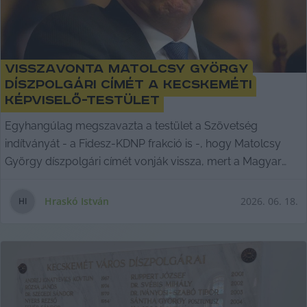
Visszavonta Matolcsy György
díszpolgári címét a kecskeméti
képviselő-testület
Egyhangúlag megszavazta a testület a Szövetség
indítványát - a Fidesz-KDNP frakció is -, hogy Matolcsy
György díszpolgári címét vonják vissza, mert a Magyar
Nemzeti Bank elnöke méltatlanná vált a kitüntetésre.
Hraskó István
2026. 06. 18.
H
I