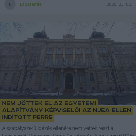
Lapszemle
2026. 03. 02.
L
Nem jöttek el az egyetemi
alapítvány képviselői az NJEA ellen
indított perre
A szabályszerű idézés ellenére nem vettek részt a