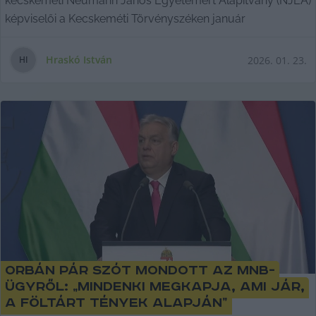
kecskeméti Neumann János Egyetemért Alapítvány (NJEA)
képviselői a Kecskeméti Törvényszéken január
Hraskó István
2026. 01. 23.
H
I
Orbán pár szót mondott az MNB-
ügyről: „mindenki megkapja, ami jár,
a föltárt tények alapján”