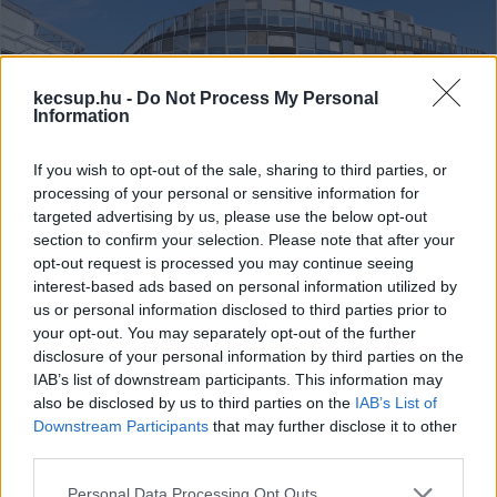
kecsup.hu -
Do Not Process My Personal
Information
If you wish to opt-out of the sale, sharing to third parties, or
processing of your personal or sensitive information for
targeted advertising by us, please use the below opt-out
section to confirm your selection. Please note that after your
Ligeti Miklós az NJEA-védekezéséről:
opt-out request is processed you may continue seeing
„arra mutogatnak, aki a dologban
interest-based ads based on personal information utilized by
már amúgy is sáros”
us or personal information disclosed to third parties prior to
your opt-out. You may separately opt-out of the further
A pénz nincs meg, védelemre senkitől nem számíthatnak,
disclosure of your personal information by third parties on the
Orbánnak és Rogánnak kisebb gondjuk is nagyobb annál,
IAB’s list of downstream participants. This information may
mint hogy a kecskeméti egyetemi alapítvánnyal
also be disclosed by us to third parties on the
IAB’s List of
Downstream Participants
that may further disclose it to other
third parties.
Hraskó István
2026. 05. 05.
H
I
Please note that this website/app uses one or more Google
Personal Data Processing Opt Outs