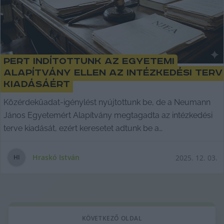
Pert indítottunk az egyetemi
alapítvány ellen az intézkedési terv
kiadásáért
Közérdekűadat-igénylést nyújtottunk be, de a Neumann
János Egyetemért Alapítvány megtagadta az intézkedési
terve kiadását, ezért keresetet adtunk be a
Közérdekűadat-igénylést nyújtottunk be, de a Neumann
János Egyetemért Alapítvány megtagadta az intézkedési
Hraskó István
2025. 12. 03.
H
I
terve kiadását, ezért keresetet adtunk be a Kecskeméti
Járásbíróságra.
KÖVETKEZŐ OLDAL