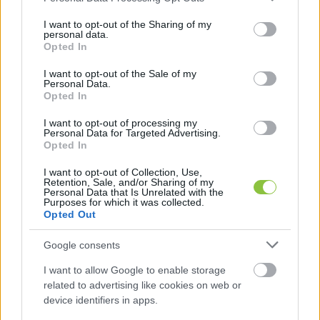
services and may gather and store information including but
not limited to your visit or usage behaviour. You may click to
I want to opt-out of the Sharing of my
personal data.
grant or deny consent to Google and its third-party tags to
Opted In
use your data for below specified purposes in below Google
consent section.
I want to opt-out of the Sale of my
Personal Data.
Opted In
I want to opt-out of processing my
Personal Data for Targeted Advertising.
Opted In
I want to opt-out of Collection, Use,
Retention, Sale, and/or Sharing of my
Personal Data that Is Unrelated with the
Az MNB alapítványának ki kell adnia
Purposes for which it was collected.
jegyzőkönyveket,
Opted Out
előterjesztéseket a Telex számára
Google consents
Az MNB-botrány kulcsszereplőjének számító PADME
I want to allow Google to enable storage
Alapítvány ellen indított perben korábban első fokon, majd
related to advertising like cookies on web or
másodfokon is nyert a Telex, a Kúria ítélete
device identifiers in apps.