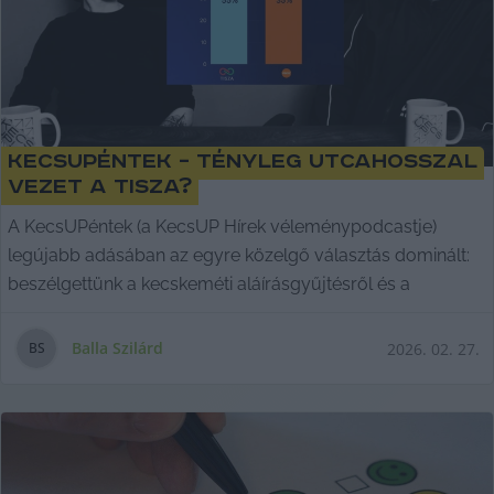
KecsUPéntek – Tényleg utcahosszal
vezet a Tisza?
A KecsUPéntek (a KecsUP Hírek véleménypodcastje)
legújabb adásában az egyre közelgő választás dominált:
beszélgettünk a kecskeméti aláírásgyűjtésről és a
Balla Szilárd
2026. 02. 27.
B
S