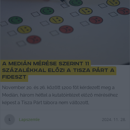
A Medián mérése szerint 11
százalékkal előzi a Tisza Párt a
Fideszt
November 20. és 26. között 1200 főt kérdezett meg a
Medián, három héttel a kutatóintézet előző méréséhez
képest a Tisza Párt tábora nem változott,
Lapszemle
2024. 11. 28.
L