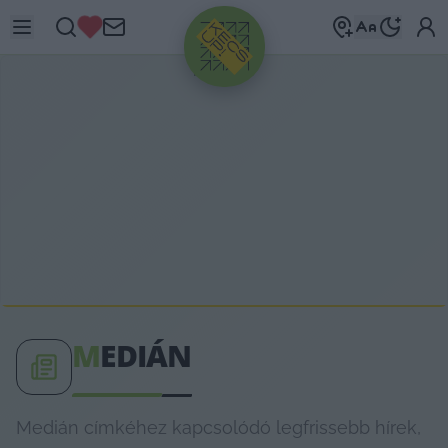
HIRDETÉS
M
EDIÁN
Medián címkéhez kapcsolódó legfrissebb hírek,