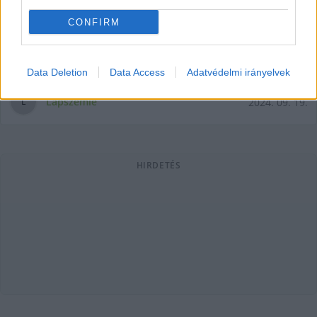
CONFIRM
Jelentős, abszolút többségben vannak a kormányváltást
óhajtók - írta a 24.hu a Medián-kutatása alapján. Hann
Endre, a Medián ügyvezető igazgatója korábban
Data Deletion
Data Access
Adatvédelmi irányelvek
Lapszemle
2024. 09. 19.
L
HIRDETÉS