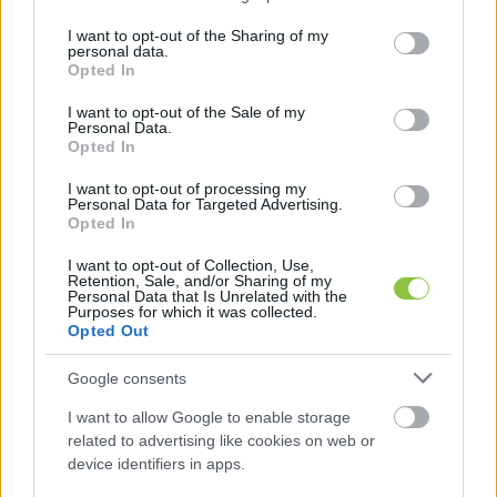
services and may gather and store information including but
not limited to your visit or usage behaviour. You may click to
I want to opt-out of the Sharing of my
personal data.
grant or deny consent to Google and its third-party tags to
Opted In
use your data for below specified purposes in below Google
consent section.
I want to opt-out of the Sale of my
Personal Data.
Opted In
I want to opt-out of processing my
Personal Data for Targeted Advertising.
Opted In
I want to opt-out of Collection, Use,
Retention, Sale, and/or Sharing of my
Personal Data that Is Unrelated with the
Purposes for which it was collected.
Opted Out
Medián: A Tisza Párt megelőzte a
Google consents
Fideszt
I want to allow Google to enable storage
related to advertising like cookies on web or
A Tisza Párt egy mostani választáson nem pusztán a
device identifiers in apps.
Fideszt múlná felül, de listán több voksot szerezne, mint a