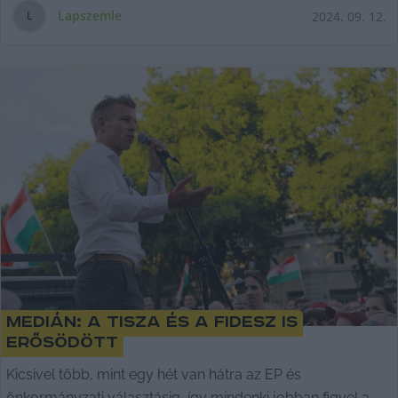
Lapszemle
2024. 09. 12.
L
Medián: A Tisza és a Fidesz is
erősödött
Kicsivel több, mint egy hét van hátra az EP és
önkormányzati választásig, így mindenki jobban figyel a