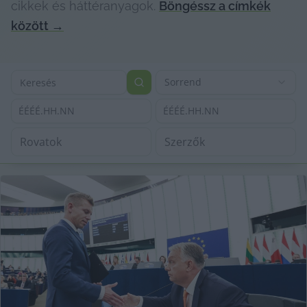
cikkek és háttéranyagok.
Böngéssz a címkék
között
→
Sorrend
ÉÉÉÉ.HH.NN
ÉÉÉÉ.HH.NN