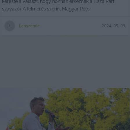
kereste a választ, hogy honnan érkeznek a Tisza Párt
szavazói. A felmérés szerint Magyar Péter
Lapszemle
2024. 05. 09.
L