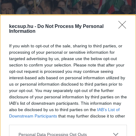
kecsup.hu -
Do Not Process My Personal
Information
If you wish to opt-out of the sale, sharing to third parties, or
processing of your personal or sensitive information for
targeted advertising by us, please use the below opt-out
section to confirm your selection. Please note that after your
opt-out request is processed you may continue seeing
Medián: Jobb osztályzatot kapott
interest-based ads based on personal information utilized by
Magyar Péter ünnepi beszéde, mint
us or personal information disclosed to third parties prior to
Orbáné
your opt-out. You may separately opt-out of the further
disclosure of your personal information by third parties on the
A Medián felmérése szerint jobb osztályzatot kapott
IAB’s list of downstream participants. This information may
Magyar Péter október 23-ai beszéde (3,3), mint Orbán
also be disclosed by us to third parties on the
IAB’s List of
Downstream Participants
that may further disclose it to other
Viktoré (2,8). Előbbi beszédét a megkérdezettek
third parties.
Please note that this website/app uses one or more Google
Lapszemle
2024. 11. 08.
L
Personal Data Processing Opt Outs