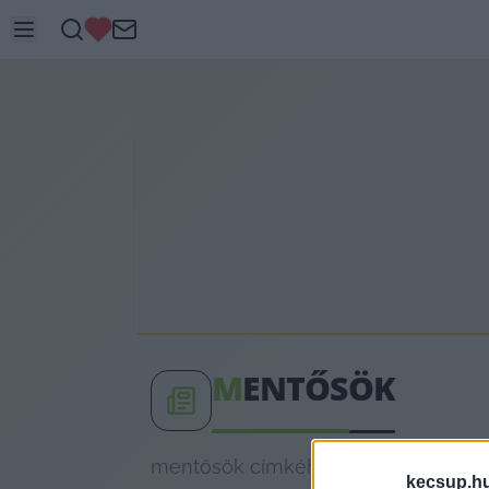
M
ENTŐSÖK
mentősök címkéhez kapcsolódó legfr
kecsup.h