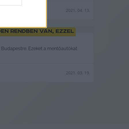
2021. 04. 13.
den rendben van, ezzel
t Budapestre. Ezeket a mentőautókat
2021. 03. 19.