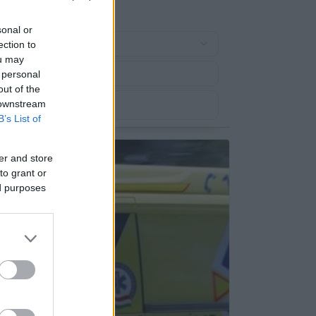
sonal or
ection to
ou may
 personal
out of the
 downstream
B’s List of
er and store
to grant or
ed purposes