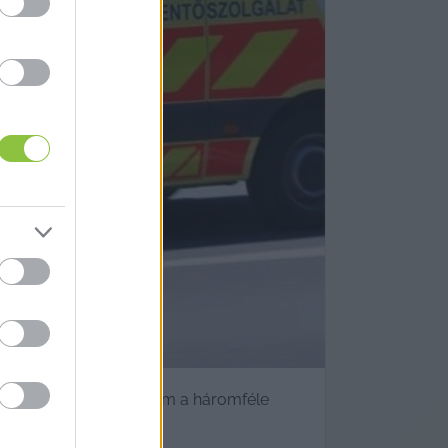
munkájukért
k őket az állomáson. Ám a háromféle