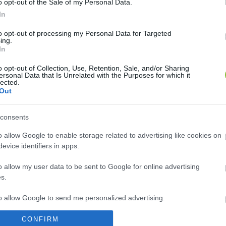
o opt-out of the Sale of my Personal Data.
In
to opt-out of processing my Personal Data for Targeted
ing.
In
o opt-out of Collection, Use, Retention, Sale, and/or Sharing
ersonal Data that Is Unrelated with the Purposes for which it
lected.
Out
consents
o allow Google to enable storage related to advertising like cookies on
evice identifiers in apps.
o allow my user data to be sent to Google for online advertising
s.
gy kecskeméti büfés a mentősöket a 
to allow Google to send me personalized advertising.
 palacsintát gyártott a mentősöknek, hétfőn pedig meglepté
CONFIRM
o allow Google to enable storage related to analytics like cookies on