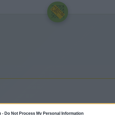
HIRDETÉS
issebb hírek, cikkek és háttéranyagok.
Böngéssz a 
u -
Do Not Process My Personal Information