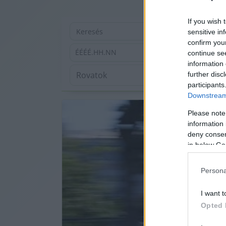
If you wish 
sensitive in
confirm you
ÉÉÉÉ.HH.NN
continue se
information 
further disc
participants
Downstream 
Please note
information 
deny consent
in below Go
Persona
I want t
Opted 