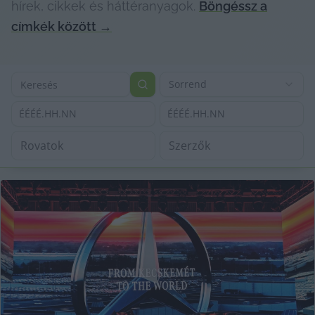
hírek, cikkek és háttéranyagok.
Böngéssz a
címkék között
→
Sorrend
ÉÉÉÉ.HH.NN
ÉÉÉÉ.HH.NN