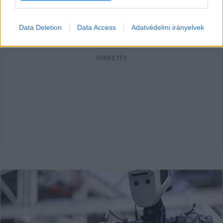
Lapszemle
2025. 11. 14.
L
Data Deletion
Data Access
Adatvédelmi irányelvek
HIRDETÉS