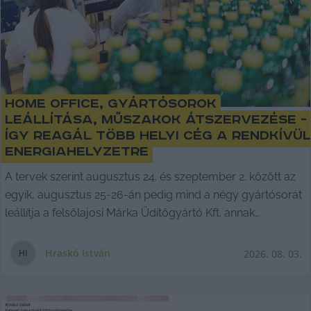
Home office, gyártósorok
leállítása, műszakok átszervezése -
így reagál több helyi cég a rendkívül
energiahelyzetre
A tervek szerint augusztus 24. és szeptember 2. között az
egyik, augusztus 25-26-án pedig mind a négy gyártósorát
leállítja a felsőlajosi Márka Üdítőgyártó Kft. annak
érdekében, hogy csökkentse az energiafelhasználását. A
KecsUP úgy értesült, a rendkívüli helyzetben több más
Hraskó István
2026. 08. 03.
H
I
helyi és környékbeli cég is átszervezi a munkarendjét.