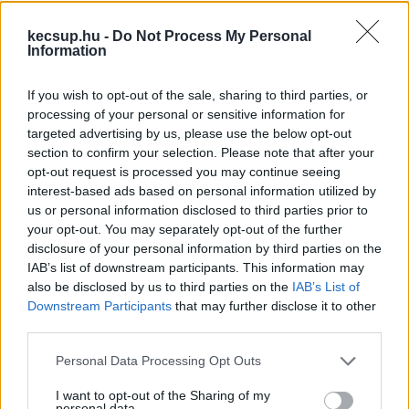
kecsup.hu -
Do Not Process My Personal
Information
If you wish to opt-out of the sale, sharing to third parties, or
processing of your personal or sensitive information for
targeted advertising by us, please use the below opt-out
section to confirm your selection. Please note that after your
A Mercedes elektromos autóiba a
opt-out request is processed you may continue seeing
Samsung fogja szállítani az
interest-based ads based on personal information utilized by
us or personal information disclosed to third parties prior to
akkumulátort
your opt-out. You may separately opt-out of the further
Többéves megállapodást írt alá a Samsung SDI a
disclosure of your personal information by third parties on the
IAB’s list of downstream participants. This information may
Mercedes-Benzzel az elektromos járművekbe szánt
also be disclosed by us to third parties on the
IAB’s List of
akkumulátorok szállításáról - mindezt hétfőn jelentették
Downstream Participants
that may further disclose it to other
third parties.
Lapszemle
2026. 04. 20.
L
Please note that this website/app uses one or more Google
Personal Data Processing Opt Outs
services and may gather and store information including but
not limited to your visit or usage behaviour. You may click to
I want to opt-out of the Sharing of my
personal data.