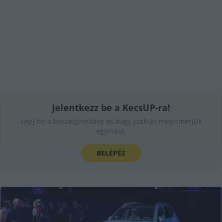
Jelentkezz be a KecsUP-ra!
Lépj be a beszélgetéshez és hogy jobban megismerjük
egymást.
BELÉPÉS