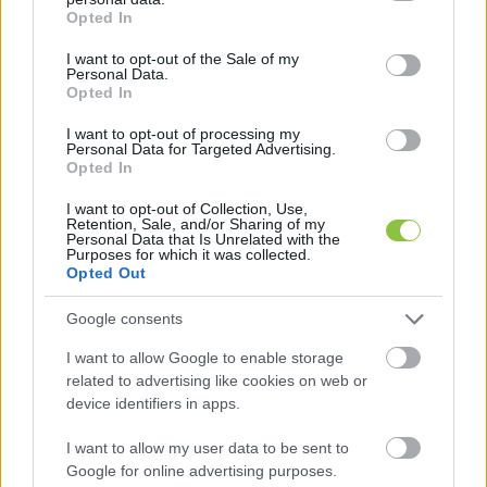
grant or deny consent to Google and its third-party tags to
Opted In
use your data for below specified purposes in below Google
consent section.
I want to opt-out of the Sale of my
Personal Data.
Opted In
I want to opt-out of processing my
Personal Data for Targeted Advertising.
Opted In
I want to opt-out of Collection, Use,
Retention, Sale, and/or Sharing of my
Personal Data that Is Unrelated with the
Purposes for which it was collected.
Opted Out
A kecskeméti Mercedes-gyár
dolgozói azt állítják, hogy alig
Google consents
kapnak munkát
I want to allow Google to enable storage
A Mercedes-Benz kecskeméti gyárában a munkavállalók
related to advertising like cookies on web or
device identifiers in apps.
elmondása szerint egy műszakra csökkentették a
termelést, komplett gépsorokat bontanak le, és a
I want to allow my user data to be sent to
Google for online advertising purposes.