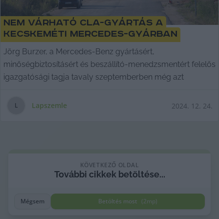
Nem várható CLA-gyártás a
kecskeméti Mercedes-gyárban
Jörg Burzer, a Mercedes-Benz gyártásért,
minőségbiztosításért és beszállító-menedzsmentért felelős
igazgatósági tagja tavaly szeptemberben még azt
Lapszemle
2024. 12. 24.
L
KÖVETKEZŐ OLDAL
További
cikkek
betöltése...
Mégsem
Betöltés most
(
2
mp)