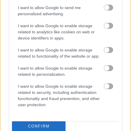
Lapszemle
2026. 02. 05.
L
I want to allow Google to send me
personalized advertising.
I want to allow Google to enable storage
related to analytics like cookies on web or
device identifiers in apps.
I want to allow Google to enable storage
related to functionality of the website or app.
I want to allow Google to enable storage
related to personalization.
I want to allow Google to enable storage
Kutatás-fejlesztési központot hoz
related to security, including authentication
létre Kecskeméten a Mercedes
functionality and fraud prevention, and other
user protection.
A Mercedes-Benz több tízmilliárd forint értékű
beruházással létrehozza az első magyarországi kutatás-
fejlesztési központját, amelynek a nyomán tovább
CONFIRM