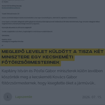
Meglepő levelet küldött a Tisza két
minisztere egy kecskeméti
főtörzsőrmesternek
Kapitány István és Pósfai Gábor miniszterek külön levélben
köszönték meg a kecskeméti Kovács Gábor
főtörzsőrmesternek, hogy kisegítette őket a járművük
műszaki hibájakor, így időben oda értek a Mercedes
üzemátadójára.
Lapszemle
2026. 07. 15.
L