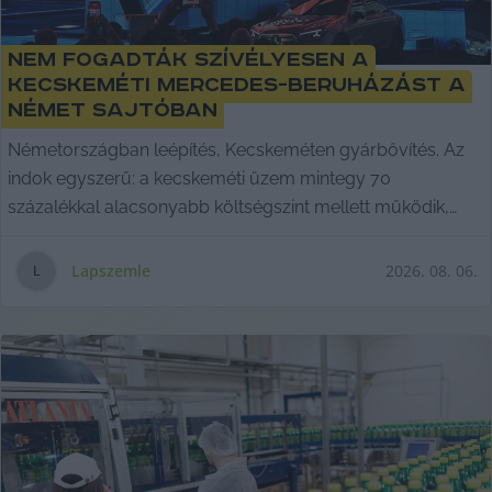
Nem fogadták szívélyesen a
kecskeméti Mercedes-beruházást a
német sajtóban
Németországban leépítés, Kecskeméten gyárbővítés. Az
indok egyszerű: a kecskeméti üzem mintegy 70
százalékkal alacsonyabb költségszint mellett működik,
mint a Mercedes németországi gyárai.
Lapszemle
2026. 08. 06.
L