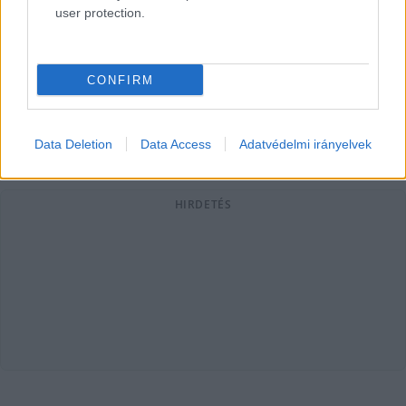
user protection.
Az Mészáros-féle MBH Bank megveszi az Otthon Centrum
80 százalékos tulajdonrészét - vette észre a 444, a
Budapesti Értéktőzsde honlapján. A bank
CONFIRM
Lapszemle
2025. 11. 18.
L
Data Deletion
Data Access
Adatvédelmi irányelvek
HIRDETÉS