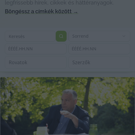
legfrissebb hírek, cikkek és háttéranyagok.
Böngéssz a címkék között
→
Sorrend
ÉÉÉÉ.HH.NN
ÉÉÉÉ.HH.NN