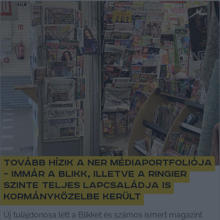
Tovább hízik a NER médiaportfoliója
– immár a Blikk, illetve a Ringier
szinte teljes lapcsaládja is
kormányközelbe került
Új tulajdonosa lett a Blikket és számos ismert magazint