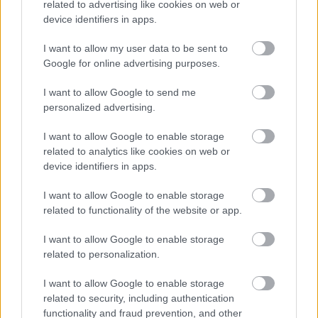
related to advertising like cookies on web or
a csökkenés. Egyelőre nem világos, hogy ez
device identifiers in apps.
I want to allow my user data to be sent to
Lapszemle
2026. 02. 28.
L
Google for online advertising purposes.
I want to allow Google to send me
personalized advertising.
I want to allow Google to enable storage
related to analytics like cookies on web or
device identifiers in apps.
I want to allow Google to enable storage
related to functionality of the website or app.
I want to allow Google to enable storage
related to personalization.
I want to allow Google to enable storage
Mészáros Lőrinc bankja újabb
related to security, including authentication
skalpot gyűjtött be
functionality and fraud prevention, and other