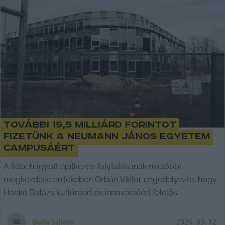
További 19,5 milliárd forintot
fizetünk a Neumann János Egyetem
campusáért
A félbehagyott építkezés folytatásának mielőbbi
megkezdése érdekében Orbán Viktor engedélyezte, hogy
Hankó Balázs kultúráért és innovációért felelős
Balla Szilárd
2026. 03. 12.
B
S