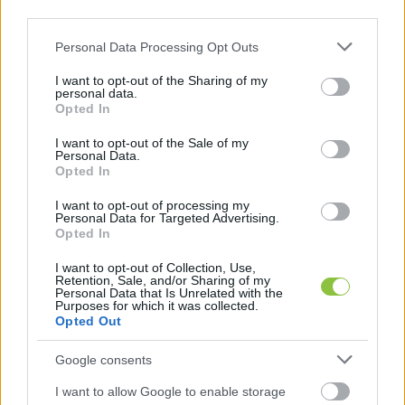
third parties.
Lapszemle
2026. 03. 06.
L
Please note that this website/app uses one or more Google
Personal Data Processing Opt Outs
services and may gather and store information including but
not limited to your visit or usage behaviour. You may click to
I want to opt-out of the Sharing of my
personal data.
grant or deny consent to Google and its third-party tags to
Opted In
use your data for below specified purposes in below Google
consent section.
I want to opt-out of the Sale of my
Personal Data.
Opted In
I want to opt-out of processing my
Personal Data for Targeted Advertising.
Opted In
I want to opt-out of Collection, Use,
Retention, Sale, and/or Sharing of my
Több mint ötmilliárd forintos MÁV-
Personal Data that Is Unrelated with the
megbízást nyert el egyajánlatos
Purposes for which it was collected.
Opted Out
tenderen a Mészáros-érdekeltségű V
Híd
Google consents
Az elmúlt években ugyan mérséklődött az egyajánlatos
I want to allow Google to enable storage
közbeszerzések aránya, 2025-ben azonban megtorpant ez