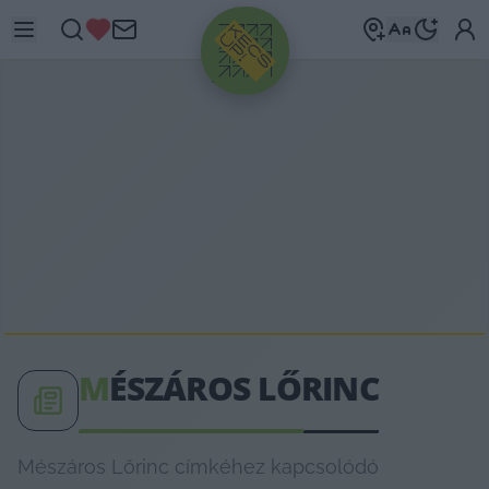
HIRDETÉS
M
ÉSZÁROS LŐRINC
Mészáros Lőrinc címkéhez kapcsolódó