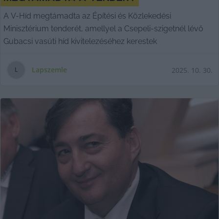
A V-Híd megtámadta az Építési és Közlekedési
Minisztérium tenderét, amellyel a Csepeli-szigetnél lévő
Gubacsi vasúti híd kivitelezéséhez kerestek
Lapszemle
2025. 10. 30.
L