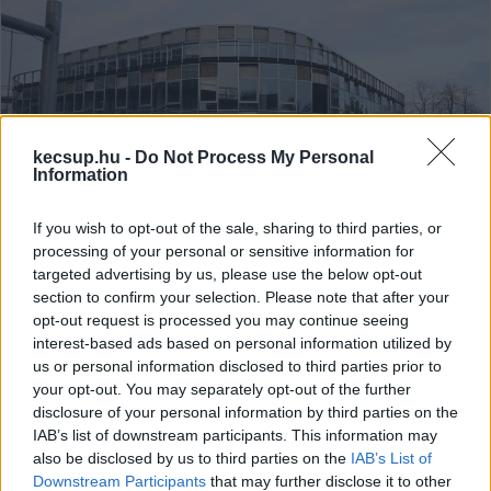
kecsup.hu -
Do Not Process My Personal
Information
If you wish to opt-out of the sale, sharing to third parties, or
processing of your personal or sensitive information for
Eltőzsdézték a milliárdokat, de az
targeted advertising by us, please use the below opt-out
állam megint kifizeti: Mészáros
section to confirm your selection. Please note that after your
opt-out request is processed you may continue seeing
Lőrincék fejezik be a kecskeméti
interest-based ads based on personal information utilized by
campust
us or personal information disclosed to third parties prior to
A miniszterelnök barátjának zsebe örülhet az elveszett
your opt-out. You may separately opt-out of the further
disclosure of your personal information by third parties on the
milliárdok után: a Mészáros-birodalom két cégének
IAB’s list of downstream participants. This information may
konzorciuma nyerte meg a pénzhiány miatt leállt,
also be disclosed by us to third parties on the
IAB’s List of
Downstream Participants
that may further disclose it to other