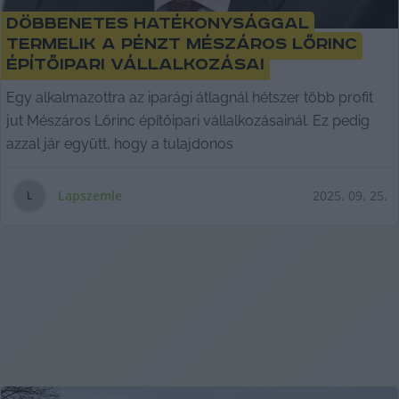
Döbbenetes hatékonysággal
termelik a pénzt Mészáros Lőrinc
építőipari vállalkozásai
Egy alkalmazottra az iparági átlagnál hétszer több profit
jut Mészáros Lőrinc építőipari vállalkozásainál. Ez pedig
azzal jár együtt, hogy a tulajdonos
Lapszemle
2025. 09. 25.
L