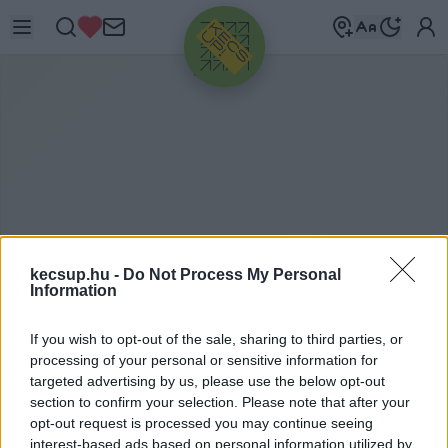
HIRDETÉS
kecsup.hu -
Do Not Process My Personal
Information
If you wish to opt-out of the sale, sharing to third parties, or
M
EZŐGAZDASÁG
processing of your personal or sensitive information for
targeted advertising by us, please use the below opt-out
section to confirm your selection. Please note that after your
opt-out request is processed you may continue seeing
mezőgazdaság címkéhez kapcsolódó
interest-based ads based on personal information utilized by