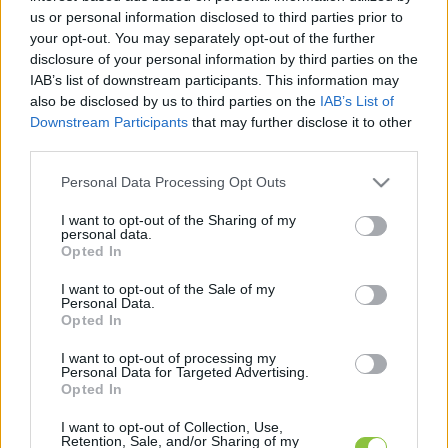
legfrissebb hírek, cikkek és háttéranyagok.
us or personal information disclosed to third parties prior to
Böngéssz a címkék között
→
your opt-out. You may separately opt-out of the further
disclosure of your personal information by third parties on the
IAB’s list of downstream participants. This information may
also be disclosed by us to third parties on the
IAB’s List of
Sorrend
Downstream Participants
that may further disclose it to other
third parties.
ÉÉÉÉ.HH.NN
ÉÉÉÉ.HH.NN
Please note that this website/app uses one or more Google
Personal Data Processing Opt Outs
services and may gather and store information including but
not limited to your visit or usage behaviour. You may click to
I want to opt-out of the Sharing of my
personal data.
grant or deny consent to Google and its third-party tags to
Opted In
use your data for below specified purposes in below Google
consent section.
I want to opt-out of the Sale of my
Personal Data.
Opted In
I want to opt-out of processing my
Personal Data for Targeted Advertising.
Opted In
I want to opt-out of Collection, Use,
Retention, Sale, and/or Sharing of my