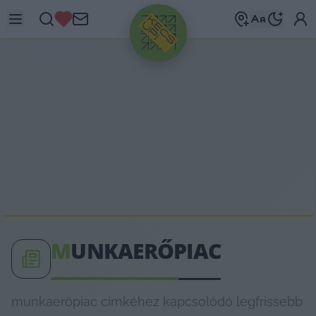
HIRDETÉS
M
UNKAERŐPIAC
munkaerőpiac címkéhez kapcsolódó legfrissebb