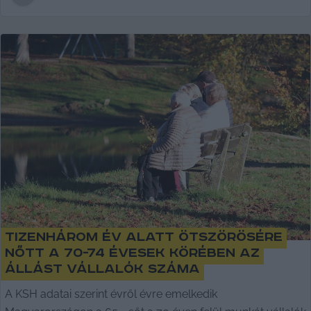
Tizenhárom év alatt ötszörösére
nőtt a 70-74 évesek körében az
állást vállalók száma
A KSH adatai szerint évről évre emelkedik