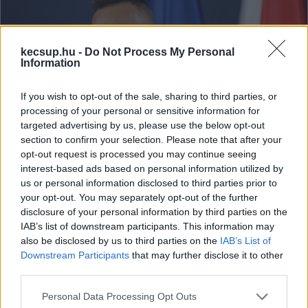
kecsup.hu -
Do Not Process My Personal
Information
If you wish to opt-out of the sale, sharing to third parties, or
processing of your personal or sensitive information for
targeted advertising by us, please use the below opt-out
section to confirm your selection. Please note that after your
Negyven milliárdból épül a második
opt-out request is processed you may continue seeing
európai Nissin Foods gyártóüzem
interest-based ads based on personal information utilized by
us or personal information disclosed to third parties prior to
Kecskeméten
your opt-out. You may separately opt-out of the further
Szijjártó Péter külgazdasági és külügyminiszter pénteken
disclosure of your personal information by third parties on the
IAB’s list of downstream participants. This information may
Budapesten jelentette be, hogy az instant ételek
also be disclosed by us to third parties on the
IAB’s List of
gyártásával foglalkozó japán Nissin Foods a
Downstream Participants
that may further disclose it to other
third parties.
Lapszemle
2025. 02. 28.
L
Please note that this website/app uses one or more Google
Personal Data Processing Opt Outs
services and may gather and store information including but