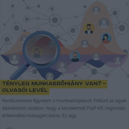
Tényleg munkaerőhiány van? –
Olvasói levél
Rendszeresen figyelem a munkaerőpiacot. Feltűnt az egyik
álláskereső oldalon, hogy a kecskeméti P@P Kft. regionális
értékesítési managert keres. Ez egy