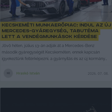
Kecskeméti munkaerőpiac: indul az új
Mercedes-gyáregység, tabutéma
lett a vendégmunkások kérdése
Jövő héten, július 13-án adják át a Mercedes-Benz
második gyáregységét Kecskeméten, ennek kapcsán
igyekeztünk feltérképezni, a gyárnyitás és az új kormány
által a vendégmunkások terén hozott szigorítás milyen
hatással van a kecskeméti munkaerőpiacra.
Hraskó István
2026. 07. 08.
H
I