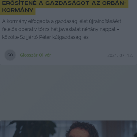
erősítené a gazdaságot az Orbán-
kormány
A kormány elfogadta a gazdasági élet újraindításáért
felelős operatív törzs hét javaslatát néhány nappal –
közölte Szijjártó Péter külgazdasági és
Glosszár Olivér
2021. 07. 12.
G
O