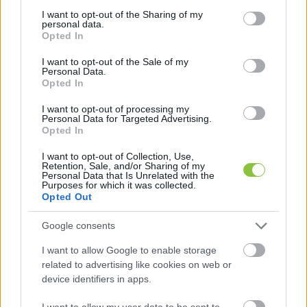
not limited to your visit or usage behaviour. You may click to
I want to opt-out of the Sharing of my
personal data.
grant or deny consent to Google and its third-party tags to
Opted In
use your data for below specified purposes in below Google
consent section.
I want to opt-out of the Sale of my
Personal Data.
Opted In
I want to opt-out of processing my
Personal Data for Targeted Advertising.
Opted In
I want to opt-out of Collection, Use,
Retention, Sale, and/or Sharing of my
Personal Data that Is Unrelated with the
Purposes for which it was collected.
Opted Out
Milyen következményekkel járhat,
hogy csökken a vendégmunkások
Google consents
száma?
I want to allow Google to enable storage
Számos cégnek újra be kell szállnia a bérversenybe, azaz
related to advertising like cookies on web or
olyan fizetést kell kínálnia, amennyiért hozzá, és nem
device identifiers in apps.
máshoz mennek a munkavállalók. A
I want to allow my user data to be sent to