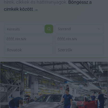
hírek, cikkek és háttéranyagok.
Böngéssz a
címkék között
→
Sorrend
ÉÉÉÉ.HH.NN
ÉÉÉÉ.HH.NN