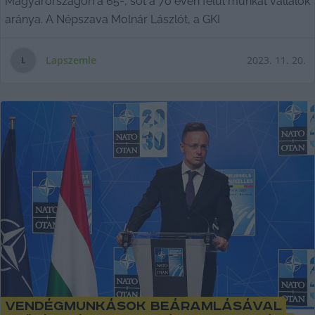
Magyarországon a 65-, sőt a 70 éven felül munkát vállalók
aránya. A Népszava Molnár Lászlót, a GKI
Lapszemle
2023. 11. 20.
L
Vendégmunkások beáramlásával