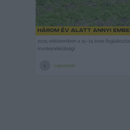
Három év alatt annyi emb
2025 októberében a 15–74 éves foglalkoztato
munkanélküliségi
Lapszemle
L