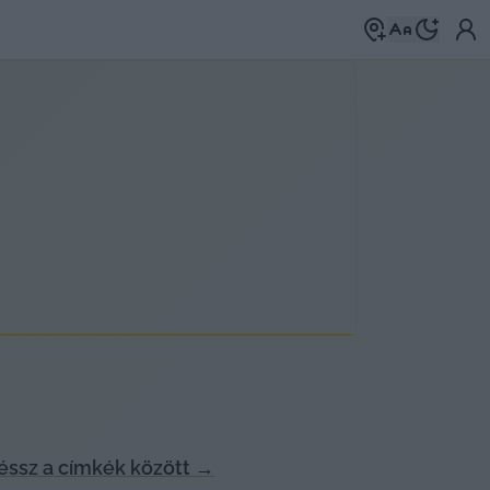
ssz a címkék között
→