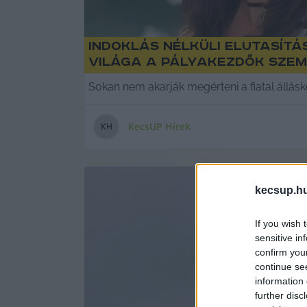
Indoklás nélküli elutasítá
világa a pályakezdők sze
Sokan nem akarják megérteni a fiatal állásk
KecsUP Hírek
K
H
kecsup.h
If you wish 
sensitive in
confirm you
continue se
information 
further disc