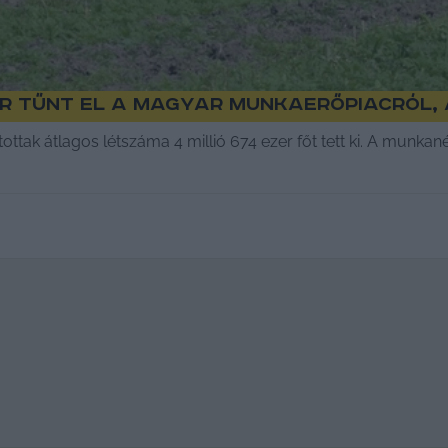
er tűnt el a magyar munkaerőpiacról
ttak átlagos létszáma 4 millió 674 ezer főt tett ki. A munkané