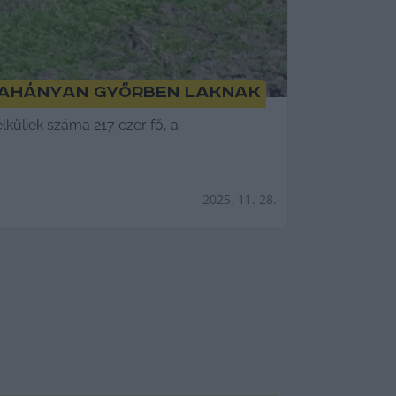
, ahányan Győrben laknak
lküliek száma 217 ezer fő, a
2025. 11. 28.