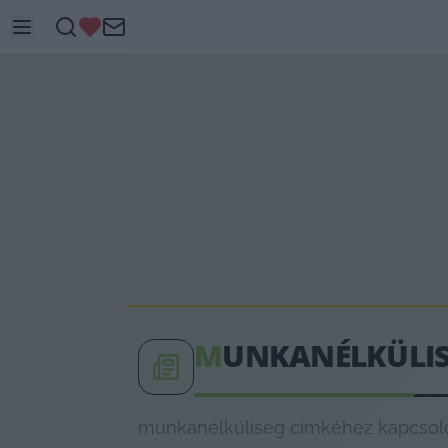
M
UNKANÉLKÜLI
munkanélküliség címkéhez kapcsolód