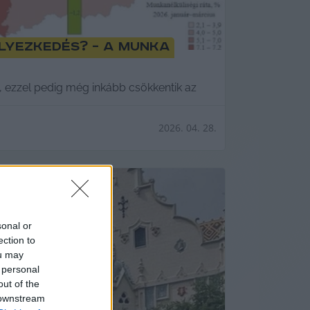
elyezkedés? – a munka
t, ezzel pedig még inkább csökkentik az
2026. 04. 28.
sonal or
ection to
ou may
 personal
out of the
 downstream