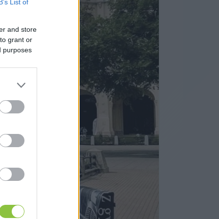
B’s List of
er and store
to grant or
ed purposes