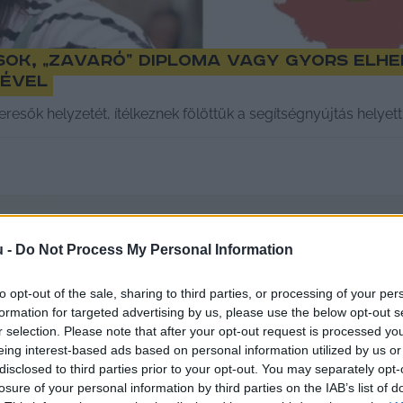
sok, „zavaró” diploma vagy gyors elh
mével
eresők helyzetét, ítélkeznek fölöttük a segítségnyújtás helyet
u -
Do Not Process My Personal Information
to opt-out of the sale, sharing to third parties, or processing of your per
formation for targeted advertising by us, please use the below opt-out s
r selection. Please note that after your opt-out request is processed y
eing interest-based ads based on personal information utilized by us or
disclosed to third parties prior to your opt-out. You may separately opt-
losure of your personal information by third parties on the IAB’s list of