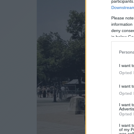
participants
Downstream 
Please note
information 
deny consent
in below Go
Persona
I want t
Opted 
I want t
Opted 
I want 
Advertis
Opted 
I want t
of my P
was col