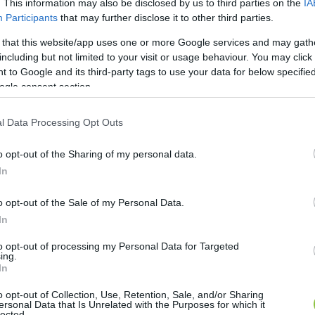
. This information may also be disclosed by us to third parties on the
IA
Participants
that may further disclose it to other third parties.
 that this website/app uses one or more Google services and may gath
including but not limited to your visit or usage behaviour. You may click 
 to Google and its third-party tags to use your data for below specifi
ogle consent section.
l Data Processing Opt Outs
o opt-out of the Sharing of my personal data.
In
o opt-out of the Sale of my Personal Data.
In
to opt-out of processing my Personal Data for Targeted
ing.
In
o opt-out of Collection, Use, Retention, Sale, and/or Sharing
ersonal Data that Is Unrelated with the Purposes for which it
lected.