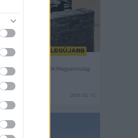
atja rólunk a legújabb
ányát, amelyben a készítők Magyarország
2026. 02. 12.