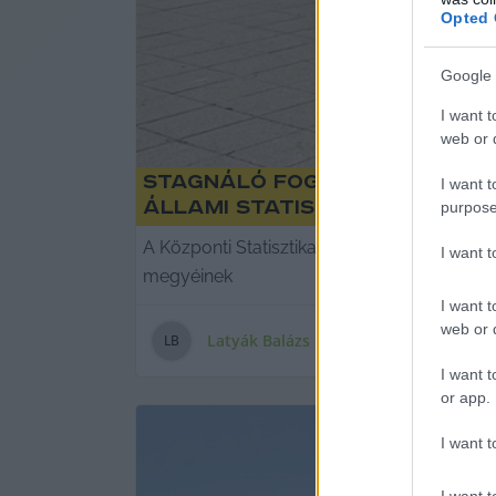
Opted 
Google 
I want t
web or d
Stagnáló foglalkoztatás, 
I want t
állami statisztika
purpose
A Központi Statisztikai Hivatal (KSH) közz
I want 
megyéinek
I want t
web or d
Latyák Balázs
L
B
I want t
or app.
I want t
I want t