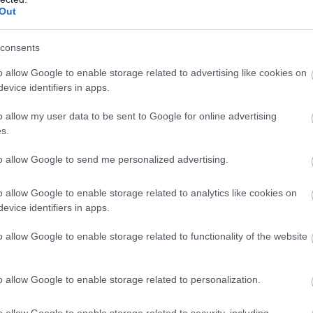
Out
consents
o allow Google to enable storage related to advertising like cookies on
evice identifiers in apps.
alacsony bérek a megyében – ezt mut
o allow my user data to be sent to Google for online advertising
s.
étette eddigi legfrissebb, Fókuszban a vármegyék című kiadv
to allow Google to send me personalized advertising.
o allow Google to enable storage related to analytics like cookies on
evice identifiers in apps.
o allow Google to enable storage related to functionality of the website
o allow Google to enable storage related to personalization.
o allow Google to enable storage related to security, including