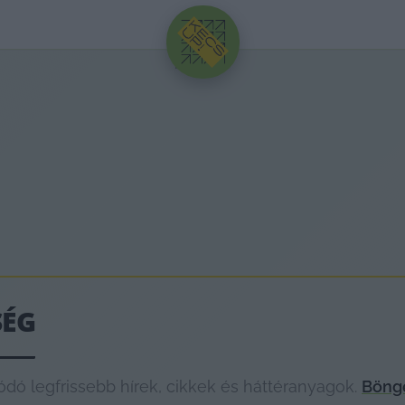
HIRDETÉS
SÉG
ó legfrissebb hírek, cikkek és háttéranyagok.
Böngé