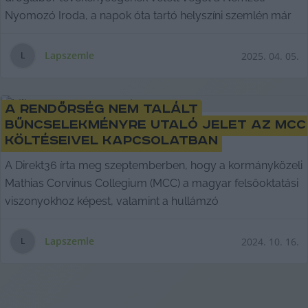
Nyomozó Iroda, a napok óta tartó helyszíni szemlén már
Lapszemle
2025. 04. 05.
L
A rendőrség nem talált
bűncselekményre utaló jelet az MCC
költéseivel kapcsolatban
A Direkt36 írta meg szeptemberben, hogy a kormányközeli
Mathias Corvinus Collegium (MCC) a magyar felsőoktatási
viszonyokhoz képest, valamint a hullámzó
Lapszemle
2024. 10. 16.
L