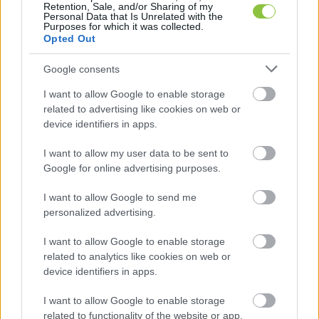
Retention, Sale, and/or Sharing of my
Personal Data that Is Unrelated with the
Purposes for which it was collected.
Opted Out
Google consents
I want to allow Google to enable storage
related to advertising like cookies on web or
device identifiers in apps.
I want to allow my user data to be sent to
Google for online advertising purposes.
I want to allow Google to send me
personalized advertising.
Orosz haverjaival akarta megöletni
I want to allow Google to enable storage
ellenlábasait egy kecskeméti
related to analytics like cookies on web or
vállalkozó
device identifiers in apps.
Három haragosa halálát tervezi egy kecskeméti férfi – a
I want to allow Google to enable storage
Rendészeti Államtitkárság közlése szerint ez az információ
related to functionality of the website or app.