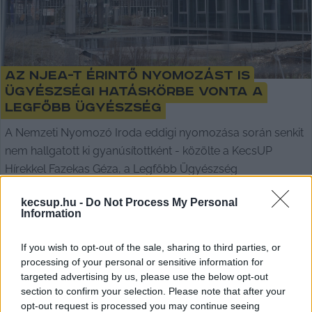
Az NJEA-t érintő nyomozást is
ügyészségi hatáskörbe vonta a
Legfőbb Ügyészség
A Nemzeti Nyomozó Iroda eddigi nyomozása során senkit
nem hallgatott ki gyanúsítottként - közölte a KecsUP
Hírekkel Fazekas Géza, a Legfőbb Ügyészség
kecsup.hu -
Do Not Process My Personal
Hraskó István
2026. 04. 21.
H
I
Information
If you wish to opt-out of the sale, sharing to third parties, or
processing of your personal or sensitive information for
targeted advertising by us, please use the below opt-out
section to confirm your selection. Please note that after your
opt-out request is processed you may continue seeing