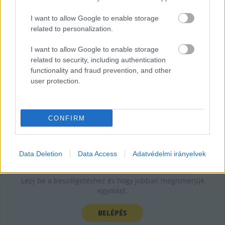
"esett be" a Nemzeti Nyomozó Irodához,
I want to allow Google to enable storage
related to personalization.
Hraskó István
2025. 07. 11.
H
I
I want to allow Google to enable storage
related to security, including authentication
functionality and fraud prevention, and other
user protection.
CONFIRM
Data Deletion
Data Access
Adatvédelmi irányelvek
Jelentkezz be a KecsUP-ra!
Lépj be a beszélgetéshez és hogy jobban megismerjük
egymást.
BELÉPÉS