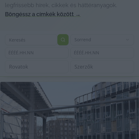
legfrissebb hírek, cikkek és háttéranyagok.
Böngéssz a címkék között
→
Sorrend
ÉÉÉÉ.HH.NN
ÉÉÉÉ.HH.NN