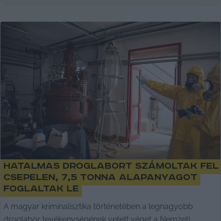
Hatalmas droglabort számoltak fel
Csepelen, 7,5 tonna alapanyagot
foglaltak le
A magyar kriminalisztika történetében a legnagyobb
droglabor tevékenységének vetett véget a Nemzeti