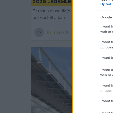
2025 legemlékezetesebb cik
Opted 
Ez már a második (de az első teljes) évem 
belekóstolhattam
Google 
I want t
web or d
Balla Szilárd
B
S
I want t
purpose
I want 
I want t
web or d
I want t
or app.
I want t
I want t