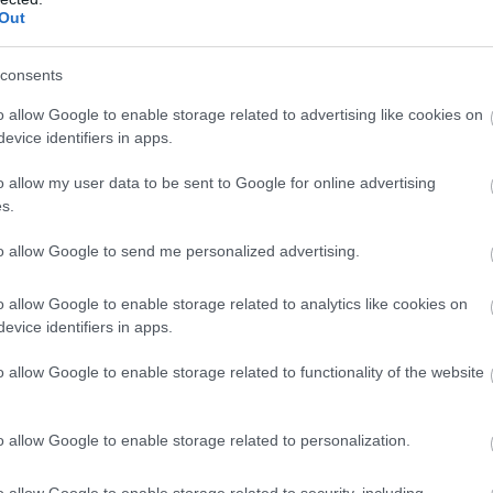
kei a KecsUP újságírói szerint – Balla
Out
volt a KecsUP Hírek újságírójaként, ennek minden előnyével és
consents
o allow Google to enable storage related to advertising like cookies on
evice identifiers in apps.
o allow my user data to be sent to Google for online advertising
s.
to allow Google to send me personalized advertising.
o allow Google to enable storage related to analytics like cookies on
evice identifiers in apps.
o allow Google to enable storage related to functionality of the website
o allow Google to enable storage related to personalization.
o allow Google to enable storage related to security, including