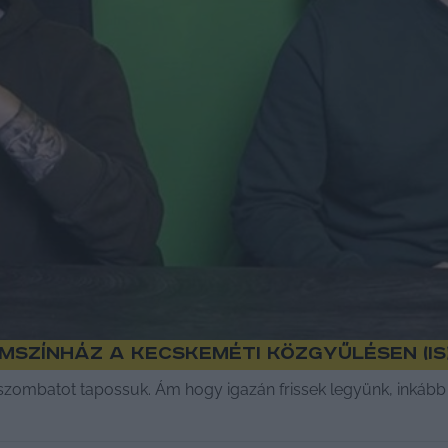
mszínház a kecskeméti közgyűlésen (is
szombatot tapossuk. Ám hogy igazán frissek legyünk, inkább 