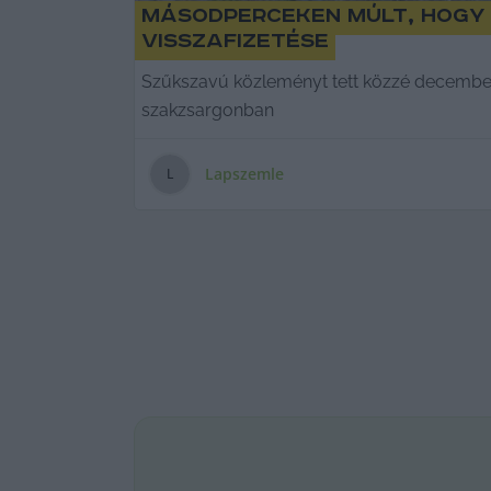
Másodperceken múlt, hogy 
visszafizetése
Szűkszavú közleményt tett közzé december 
szakzsargonban
Lapszemle
L