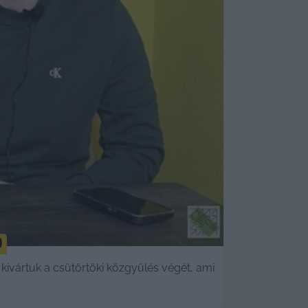
)
kivártuk a csütörtöki közgyűlés végét, ami