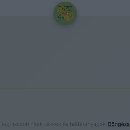
HIRDETÉS
egfrissebb hírek, cikkek és háttéranyagok.
Böngéssz