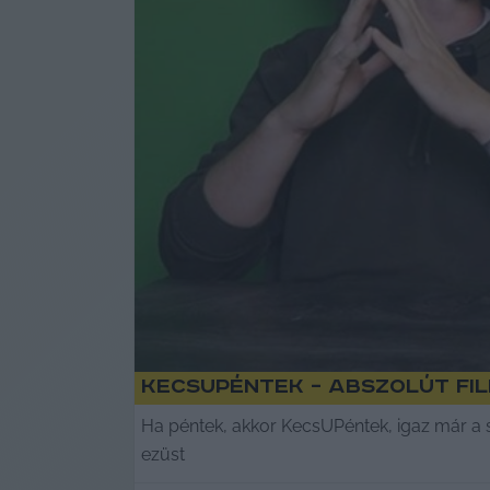
KecsUPéntek – Abszolút fil
Ha péntek, akkor KecsUPéntek, igaz már a 
ezüst