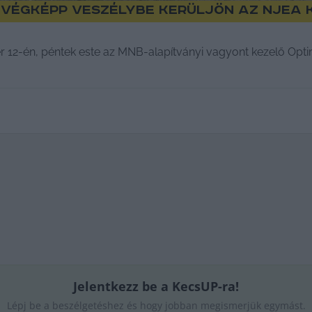
végképp veszélybe kerüljön az NJEA 
12-én, péntek este az MNB-alapítványi vagyont kezelő Optima
Jelentkezz be a KecsUP-ra!
Lépj be a beszélgetéshez és hogy jobban megismerjük egymást.