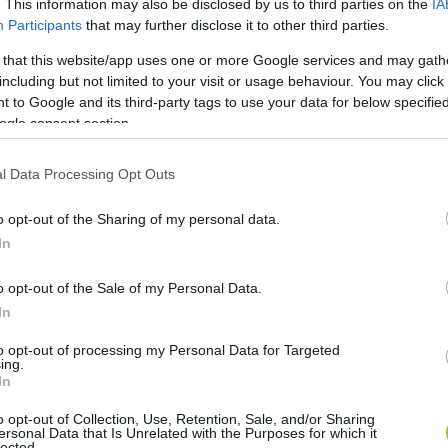
. This information may also be disclosed by us to third parties on the
IA
Participants
that may further disclose it to other third parties.
 that this website/app uses one or more Google services and may gath
including but not limited to your visit or usage behaviour. You may click 
 to Google and its third-party tags to use your data for below specifi
ogle consent section.
l Data Processing Opt Outs
o opt-out of the Sharing of my personal data.
In
o opt-out of the Sale of my Personal Data.
In
to opt-out of processing my Personal Data for Targeted
ing.
In
o opt-out of Collection, Use, Retention, Sale, and/or Sharing
ersonal Data that Is Unrelated with the Purposes for which it
lected.