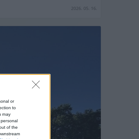
2026. 05. 16.
sonal or
ection to
ou may
 personal
out of the
 downstream