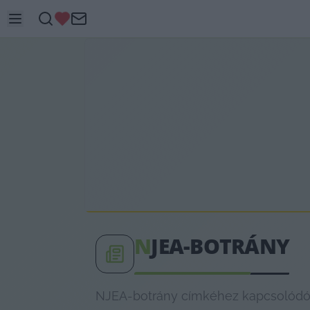
N
JEA-BOTRÁNY
NJEA-botrány címkéhez kapcsolódó l