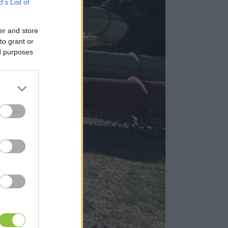
B’s List of
er and store
to grant or
ed purposes