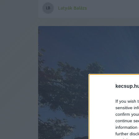
Latyák Balázs
L
B
kecsup.h
If you wish 
sensitive in
confirm you
continue se
information 
further disc