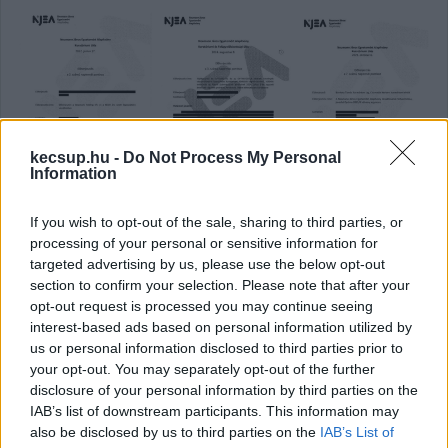
kecsup.hu -
Do Not Process My Personal
Information
Kaptunk „előterjesztéseket” az
If you wish to opt-out of the sale, sharing to third parties, or
egyetemi alapítványtól, de
processing of your personal or sensitive information for
okosabbak nem leszünk tőlük: ezeke
targeted advertising by us, please use the below opt-out
is kitakarták
section to confirm your selection. Please note that after your
opt-out request is processed you may continue seeing
A kuratóriumi és felügyelőbizottsági előterjesztésekből
interest-based ads based on personal information utilized by
csak egyoldalas összegzéseket küldött a Neumann János
us or personal information disclosed to third parties prior to
your opt-out. You may separately opt-out of the further
Egyetemért Alapítvány, de még ezekből is
disclosure of your personal information by third parties on the
IAB’s list of downstream participants. This information may
Hraskó István
2026. 02. 04.
H
I
also be disclosed by us to third parties on the
IAB’s List of