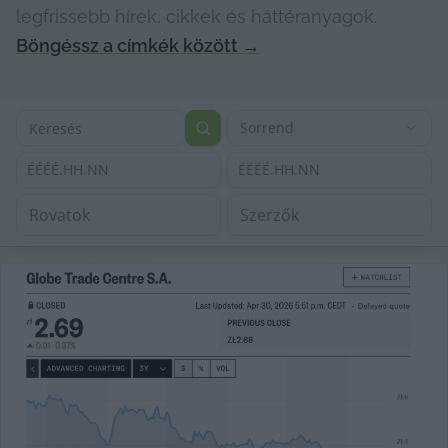
legfrissebb hírek, cikkek és háttéranyagok.
Böngéssz a címkék között
→
Sorrend
ÉÉÉÉ.HH.NN
ÉÉÉÉ.HH.NN