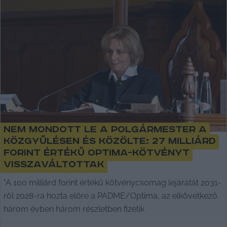
Nem mondott le a polgármester a
közgyűlésen és közölte: 27 milliárd
forint értékű Optima-kötvényt
visszaváltottak
"A 100 milliárd forint értékű kötvénycsomag lejáratát 2031-
ről 2028-ra hozta előre a PADME/Optima, az elkövetkező
három évben három részletben fizetik