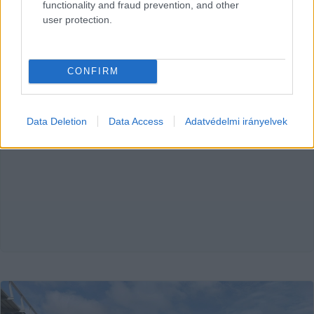
János Egyetemért Alapítvány megtagadta az intézkedési
functionality and fraud prevention, and other
terve kiadását, ezért keresetet adtunk be a
user protection.
Közérdekűadat-igénylést nyújtottunk be, de a Neumann
János Egyetemért Alapítvány megtagadta az intézkedési
Hraskó István
2025. 12. 03.
H
I
CONFIRM
terve kiadását, ezért keresetet adtunk be a Kecskeméti
Járásbíróságra.
Data Deletion
Data Access
Adatvédelmi irányelvek
HIRDETÉS