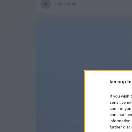
Lapszemle
L
kecsup.h
If you wish 
sensitive in
confirm you
continue se
information 
further disc