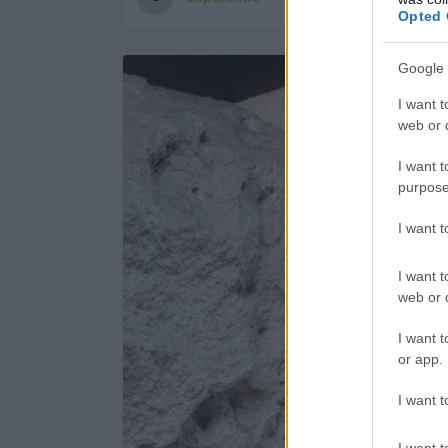
Opted 
Google 
I want t
web or d
I want t
purpose
I want 
I want t
web or d
I want t
or app.
I want t
I want t