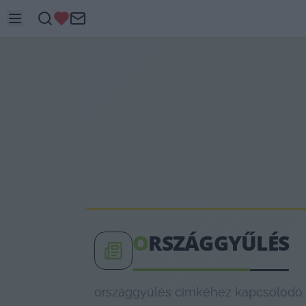
O
RSZÁGGYŰLÉS
országgyűlés címkéhez kapcsolódó le