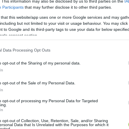
. This information may also be disclosed by us to third parties on the
IA
Participants
that may further disclose it to other third parties.
 that this website/app uses one or more Google services and may gath
including but not limited to your visit or usage behaviour. You may click 
 to Google and its third-party tags to use your data for below specifi
ogle consent section.
l Data Processing Opt Outs
o opt-out of the Sharing of my personal data.
In
o opt-out of the Sale of my Personal Data.
In
lhet, hogy újra megyék legyenek Mag
to opt-out of processing my Personal Data for Targeted
ing.
In
megyéket megyékre, a főispánokat kormánymegbízottakra.
o opt-out of Collection, Use, Retention, Sale, and/or Sharing
ersonal Data that Is Unrelated with the Purposes for which it
lected.