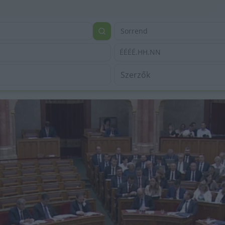
Sorrend
ÉÉÉÉ.HH.NN