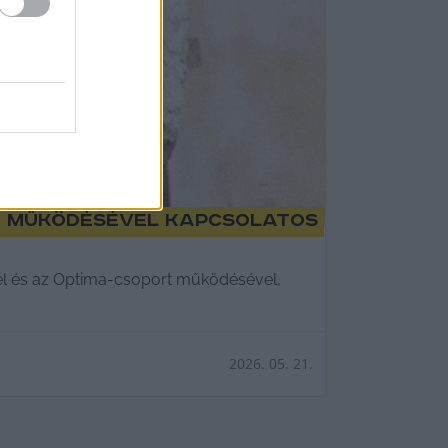
k működésével kapcsolatos
sel és az Optima-csoport működésével,
2026. 05. 21.