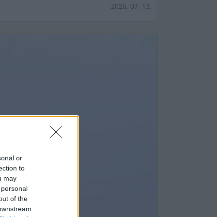
2026. 07. 13.
sonal or
ection to
ou may
 personal
out of the
 downstream