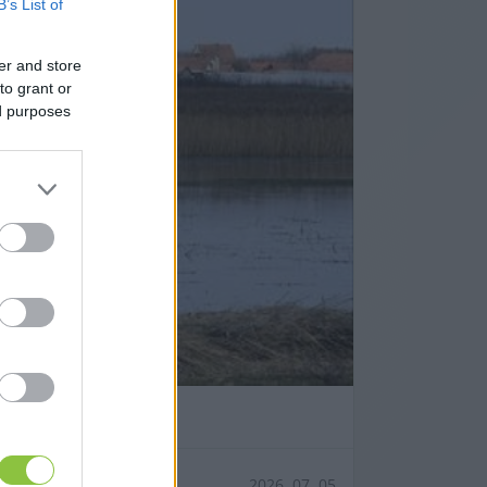
B’s List of
er and store
to grant or
ed purposes
yarországon
2026. 07. 05.