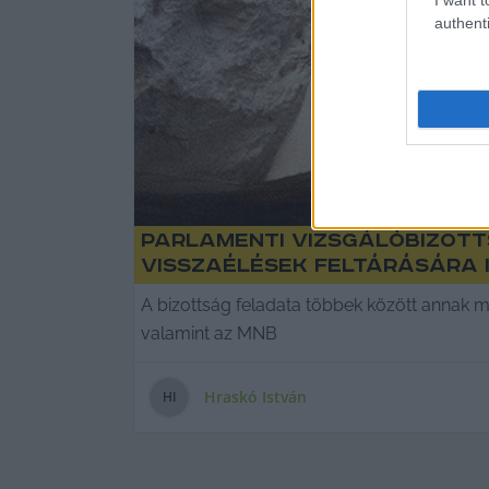
authenti
Parlamenti vizsgálóbizot
visszaélések feltárására 
A bizottság feladata többek között annak 
valamint az MNB
Hraskó István
H
I