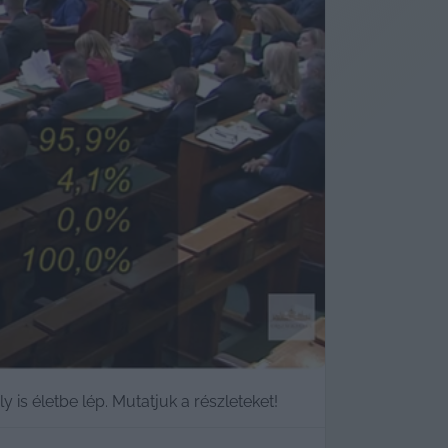
is életbe lép. Mutatjuk a részleteket!