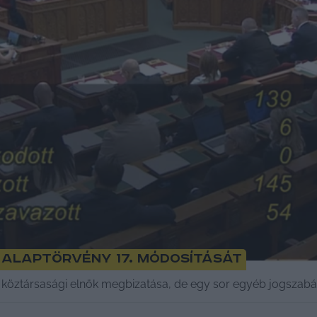
Alaptörvény 17. módosítását
köztársasági elnök megbizatása, de egy sor egyéb jogszabály 