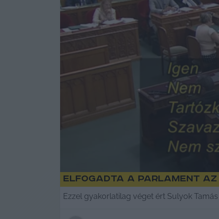
Elfogadta a parlament az 
Ezzel gyakorlatilag véget ért Sulyok Tamás 