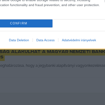
cation functionality and fraud prevention, and other user protection.
CONFIRM
Data Deletion
Data Access
Adatvédelmi irányelvek
tság alakulhat a Magyar Nemzeti Ban
is
meghatározása, hogy a jegybanki alapítványi vagyonkezelés