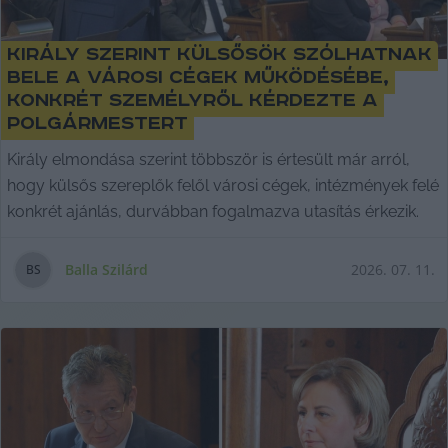
Király szerint külsősök szólhatnak
bele a városi cégek működésébe,
konkrét személyről kérdezte a
polgármestert
Király elmondása szerint többször is értesült már arról,
hogy külsős szereplők felől városi cégek, intézmények felé
konkrét ajánlás, durvábban fogalmazva utasítás érkezik.
Balla Szilárd
2026. 07. 11.
B
S