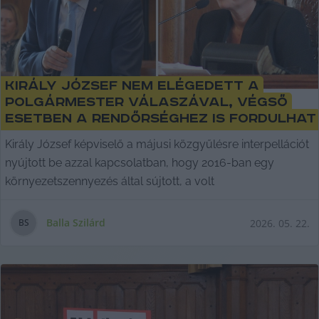
Király József nem elégedett a
polgármester válaszával, végső
esetben a rendőrséghez is fordulhat
Király József képviselő a májusi közgyűlésre interpellációt
nyújtott be azzal kapcsolatban, hogy 2016-ban egy
környezetszennyezés által sújtott, a volt
Balla Szilárd
2026. 05. 22.
B
S