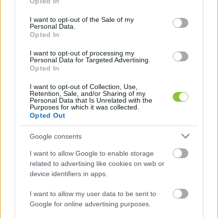
Opted In
use your data for below specified purposes in below Google
consent section.
I want to opt-out of the Sale of my
Personal Data.
Opted In
I want to opt-out of processing my
Personal Data for Targeted Advertising.
Opted In
I want to opt-out of Collection, Use,
Retention, Sale, and/or Sharing of my
Personal Data that Is Unrelated with the
Purposes for which it was collected.
Opted Out
Utat mutat (olvasói vélemény)
Véleményem szerint véglegesen meg kell cáfolnunk a NER
Google consents
egyik alaptételét, miszerint a közpénz elvesztette közpénz
I want to allow Google to enable storage
jellegét (Kósa Lajos 2016.03.01). Ez az
related to advertising like cookies on web or
device identifiers in apps.
Vendégszerző
2026. 04. 23.
V
I want to allow my user data to be sent to
Google for online advertising purposes.