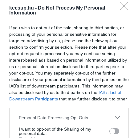
kecsup.hu -
Do Not Process My Personal
Information
If you wish to opt-out of the sale, sharing to third parties, or
processing of your personal or sensitive information for
targeted advertising by us, please use the below opt-out
section to confirm your selection. Please note that after your
opt-out request is processed you may continue seeing
Király József a Rudolf Laktanya
interest-based ads based on personal information utilized by
kármentesítését indítványozza a
us or personal information disclosed to third parties prior to
csütörtöki közgyűlésen
your opt-out. You may separately opt-out of the further
disclosure of your personal information by third parties on the
A Rudolf Laktanya kármentesítését indítványozza a
IAB’s list of downstream participants. This information may
közgyűlésen Király József, a Szövetség a Hírös Városért
also be disclosed by us to third parties on the
IAB’s List of
Egyesület frakcióvezetője. A képviselő indoklása
Downstream Participants
that may further disclose it to other
third parties.
Balla Szilárd
2026. 05. 12.
B
S
Please note that this website/app uses one or more Google
Personal Data Processing Opt Outs
services and may gather and store information including but
not limited to your visit or usage behaviour. You may click to
I want to opt-out of the Sharing of my
personal data.
grant or deny consent to Google and its third-party tags to