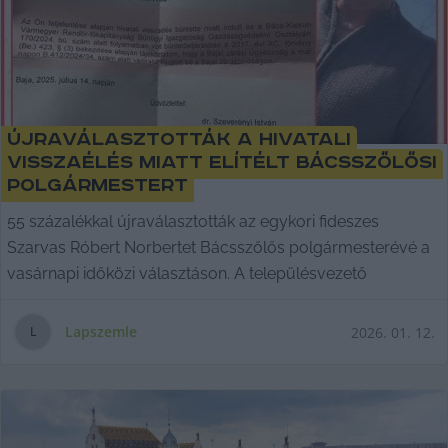
Újraválasztották a hivatali
visszaélés miatt elítélt bácsszőlősi
polgármestert
55 százalékkal újraválasztották az egykori fideszes
Szarvas Róbert Norbertet Bácsszőlős polgármesterévé a
vasárnapi időközi választáson. A településvezető
Lapszemle
2026. 01. 12.
L