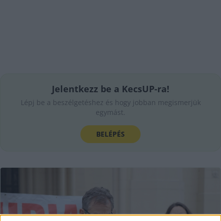
Jelentkezz be a KecsUP-ra!
Lépj be a beszélgetéshez és hogy jobban megismerjük
egymást.
BELÉPÉS