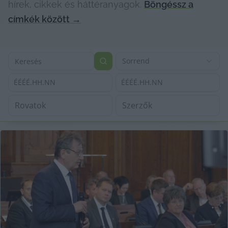
hírek, cikkek és háttéranyagok.
Böngéssz a
címkék között
→
Sorrend
ÉÉÉÉ.HH.NN
ÉÉÉÉ.HH.NN