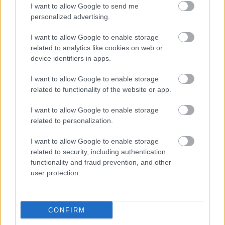
I want to allow Google to send me
personalized advertising.
I want to allow Google to enable storage
related to analytics like cookies on web or
device identifiers in apps.
I want to allow Google to enable storage
related to functionality of the website or app.
I want to allow Google to enable storage
KecsUPéntek – Tényleg utcahosszal
related to personalization.
vezet a Tisza?
I want to allow Google to enable storage
A KecsUPéntek (a KecsUP Hírek véleménypodcastje)
related to security, including authentication
functionality and fraud prevention, and other
legújabb adásában az egyre közelgő választás dominált:
user protection.
beszélgettünk a kecskeméti aláírásgyűjtésről és a
Balla Szilárd
2026. 02. 27.
B
S
CONFIRM