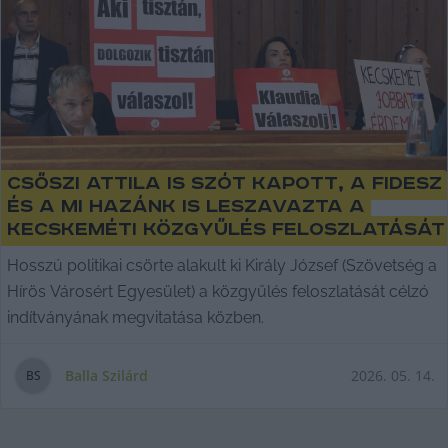
Csőszi Attila is szót kapott, a Fidesz
és a Mi Hazánk is leszavazta a
kecskeméti közgyűlés feloszlatását
Hosszú politikai csörte alakult ki Király József (Szövetség a
Hírös Városért Egyesület) a közgyűlés feloszlatását célzó
indítványának megvitatása közben.
Balla Szilárd
2026. 05. 14.
B
S