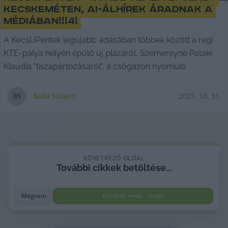
Kecskeméten, AI-álhírek áradnak a
médiában!!!4!
A KecsUPéntek legújabb adásában többek között a régi
KTE-pálya helyén épülő új plázáról, Szemereyné Pataki
Klaudia "tiszapártozásáról", a csőgázon nyomuló
Balla Szilárd
2025. 10. 31.
B
S
KÖVETKEZŐ OLDAL
További
cikkek
betöltése...
Mégsem
Betöltés most
(
2
mp)