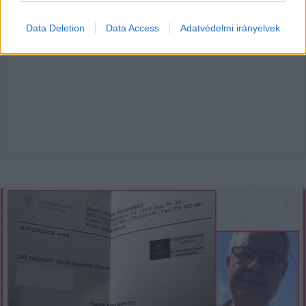
Data Deletion
Data Access
Adatvédelmi irányelvek
HIRDETÉS