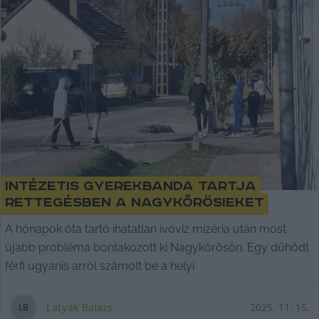
Intézetis gyerekbanda tartja
rettegésben a nagykőrösieket
A hónapok óta tartó ihatatlan ivóvíz mizéria után most
újabb probléma bontakozott ki Nagykőrösön. Egy dühödt
férfi ugyanis arról számolt be a helyi
Latyák Balázs
2025. 11. 15.
L
B