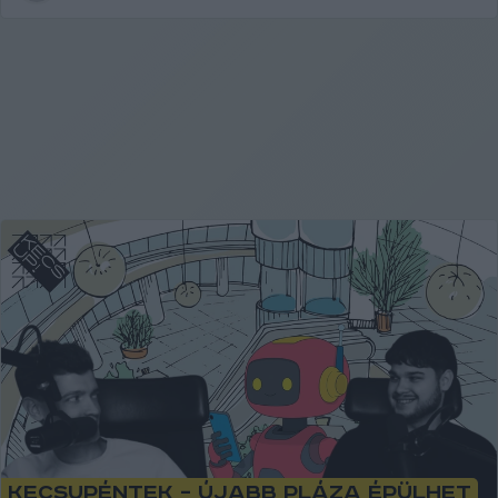
KecsUPéntek – Újabb pláza épülhet