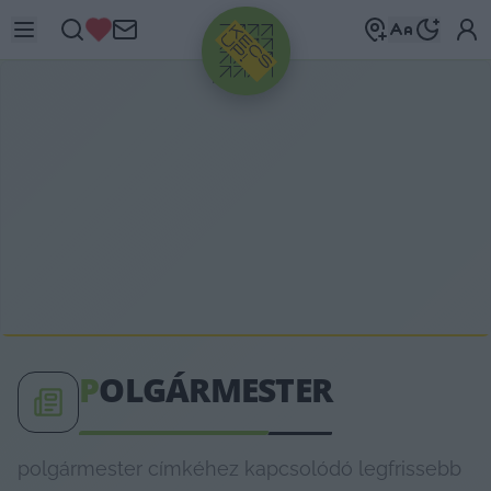
HIRDETÉS
P
OLGÁRMESTER
polgármester címkéhez kapcsolódó legfrissebb