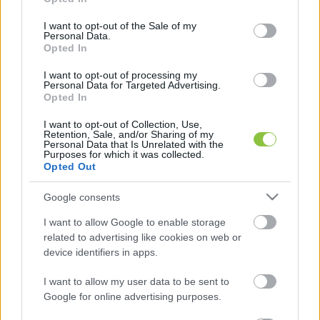
use your data for below specified purposes in below Google
consent section.
I want to opt-out of the Sale of my
Personal Data.
"Tavaly tizenhat patkányt fogtunk
Opted In
a csapdában" - szabálytalanul
felhalmozott szemét keseríti meg a
I want to opt-out of processing my
Personal Data for Targeted Advertising.
lakók életét a Szeleifaluban
Opted In
“Ez Kecskemét szégyenfoltja. És évek óta semmi
I want to opt-out of Collection, Use,
előrelépés nem történik” - mondták el azok a KecsUP-ot
Retention, Sale, and/or Sharing of my
Personal Data that Is Unrelated with the
megkereső szeleifalusi lakók, akik már régóta szenvednek
Purposes for which it was collected.
Opted Out
a Présház utca egyik házának udvarán felhalmozott,
legalább 300 köbméternyi szeméttől, az elszaporodó
Hraskó István
2026. 06. 30.
H
I
Google consents
patkányoktól, a disznók okozta szagoktól, az állandó
I want to allow Google to enable storage
flexelés zajától, és tartanak a kertjükbe beugró gyanús
related to advertising like cookies on web or
alakoktól, az utcán feltűnő drogfogyasztóktól.
device identifiers in apps.
I want to allow my user data to be sent to
Google for online advertising purposes.