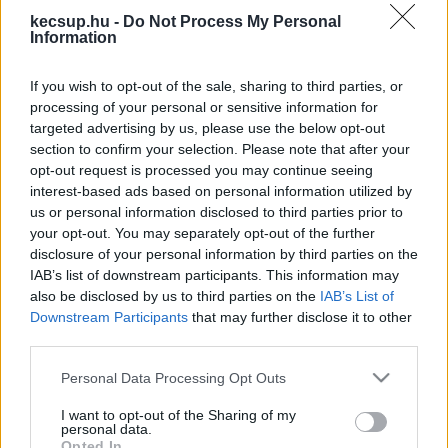
hírek, cikkek és háttéranyagok.
Böngéssz a
kecsup.hu -
Do Not Process My Personal
címkék között
→
Information
If you wish to opt-out of the sale, sharing to third parties, or
processing of your personal or sensitive information for
Sorrend
targeted advertising by us, please use the below opt-out
section to confirm your selection. Please note that after your
ÉÉÉÉ.HH.NN
ÉÉÉÉ.HH.NN
opt-out request is processed you may continue seeing
interest-based ads based on personal information utilized by
us or personal information disclosed to third parties prior to
your opt-out. You may separately opt-out of the further
disclosure of your personal information by third parties on the
IAB’s list of downstream participants. This information may
also be disclosed by us to third parties on the
IAB’s List of
Downstream Participants
that may further disclose it to other
third parties.
Please note that this website/app uses one or more Google
Personal Data Processing Opt Outs
services and may gather and store information including but
not limited to your visit or usage behaviour. You may click to
I want to opt-out of the Sharing of my
personal data.
grant or deny consent to Google and its third-party tags to
Opted In