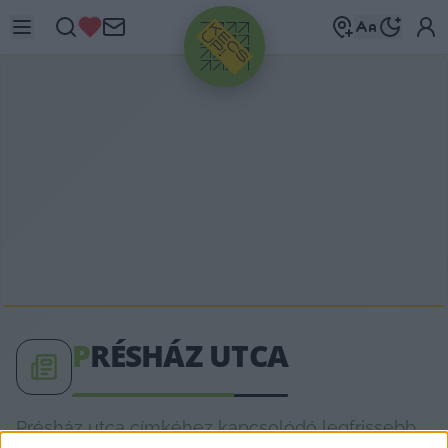
HIRDETÉS
P
RÉSHÁZ UTCA
Présház utca címkéhez kapcsolódó legfrissebb