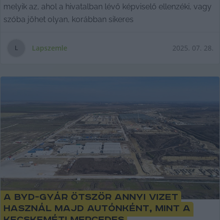
melyik az, ahol a hivatalban lévő képviselő ellenzéki, vagy
szóba jöhet olyan, korábban sikeres
Lapszemle
2025. 07. 28.
L
A BYD-gyár ötször annyi vizet
használ majd autónként, mint a
kecskeméti Mercedes