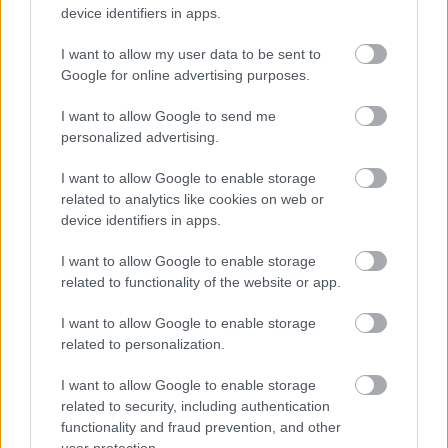
device identifiers in apps.
A KecsUP Hírek véleménypodcastjének legújabb
adásában értékeltük Rozi, az egész ország által
I want to allow my user data to be sent to
megkedvelt keverék kutya egykori gazdája ellen lezajlott
Google for online advertising purposes.
I want to allow Google to send me
Latyák Balázs
2026. 01. 23.
L
B
personalized advertising.
I want to allow Google to enable storage
related to analytics like cookies on web or
device identifiers in apps.
I want to allow Google to enable storage
related to functionality of the website or app.
I want to allow Google to enable storage
related to personalization.
I want to allow Google to enable storage
Szeged díszpolgára lesz a Nobel-
related to security, including authentication
díjas író, Krasznahorkai László
functionality and fraud prevention, and other