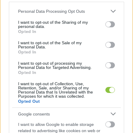
számított, hogy Kertészkedés minden szezonra nevű
Please note that this website/app uses one or more Google
Personal Data Processing Opt Outs
services and may gather and store information including but
not limited to your visit or usage behaviour. You may click to
I want to opt-out of the Sharing of my
Latyák Balázs
2026. 01. 29.
L
B
personal data.
grant or deny consent to Google and its third-party tags to
Opted In
use your data for below specified purposes in below Google
consent section.
I want to opt-out of the Sale of my
Personal Data.
Opted In
I want to opt-out of processing my
Personal Data for Targeted Advertising.
Opted In
I want to opt-out of Collection, Use,
Retention, Sale, and/or Sharing of my
Personal Data that Is Unrelated with the
Purposes for which it was collected.
Opted Out
KecsUPéntek – Elzárást kapott Rozi
Google consents
kutya megkínzója, de mégis mire elég
I want to allow Google to enable storage
ez?
related to advertising like cookies on web or