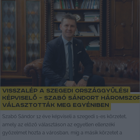
Visszalép a szegedi országgyűlési
képviselő – Szabó Sándort háromszo
választották meg egyéniben
Szabó Sándor 12 éve képviseli a szegedi 1-es körzetet,
amely az előző választáson az egyetlen ellenzéki
győzelmet hozta a városban, míg a másik körzetet a