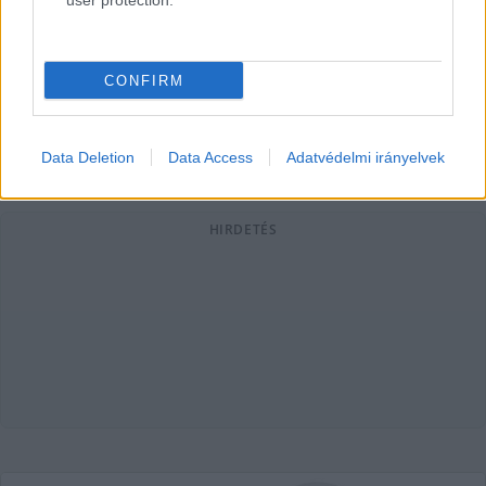
user protection.
Szeged díszpolgára lesz Krasznahorkai László – közölte
Botka László polgármester vasárnap a Facebookon. A
szegedi polgármester hozzátette: a Nobel-díjas
CONFIRM
Lapszemle
2026. 01. 19.
L
Data Deletion
Data Access
Adatvédelmi irányelvek
HIRDETÉS