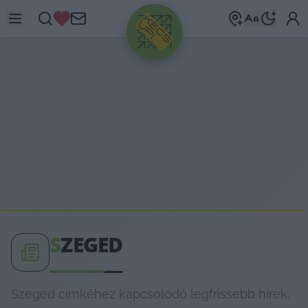
HIRDETÉS
S
ZEGED
Szeged címkéhez kapcsolódó legfrissebb hírek,