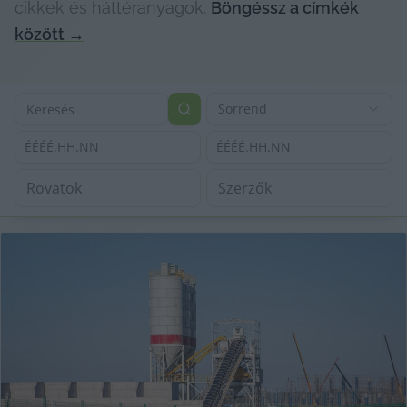
cikkek és háttéranyagok.
Böngéssz a címkék
között
→
Sorrend
ÉÉÉÉ.HH.NN
ÉÉÉÉ.HH.NN