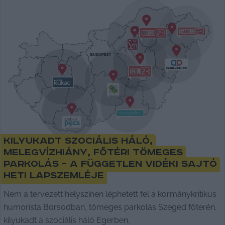
Kilyukadt szociális háló,
melegvízhiány, főtéri tömeges
parkolás – a független vidéki sajtó
heti lapszemléje
Nem a tervezett helyszínen léphetett fel a kormánykritikus
humorista Borsodban, tömeges parkolás Szeged főterén,
kilyukadt a szociális háló Egerben,