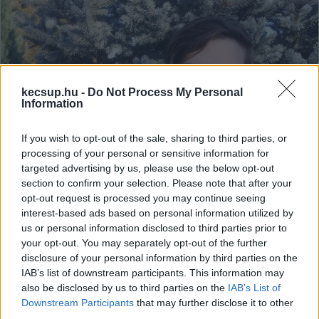
kecsup.hu -
Do Not Process My Personal
Information
If you wish to opt-out of the sale, sharing to third parties, or
processing of your personal or sensitive information for
targeted advertising by us, please use the below opt-out
section to confirm your selection. Please note that after your
opt-out request is processed you may continue seeing
interest-based ads based on personal information utilized by
us or personal information disclosed to third parties prior to
Alig pár éve robbant be a
your opt-out. You may separately opt-out of the further
köztudatba, de sokan máris Bálint
disclosure of your personal information by third parties on the
gazda utódját látják benne
IAB’s list of downstream participants. This information may
also be disclosed by us to third parties on the
IAB’s List of
Csupán 2024-ben kezdett el növényvédelemmel
Downstream Participants
that may further disclose it to other
kapcsolatos tartalmakat gyártani a TikTokra, ám arra nem
third parties.