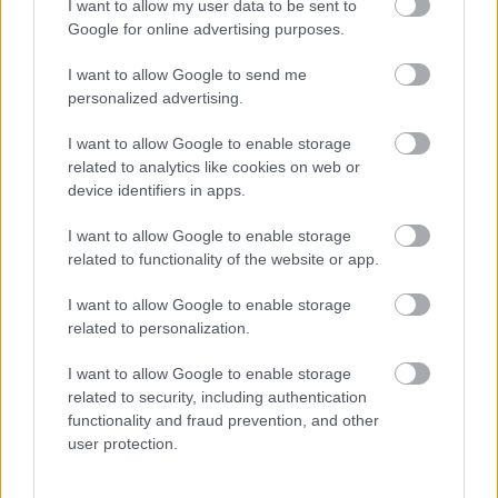
I want to allow my user data to be sent to
Google for online advertising purposes.
I want to allow Google to send me
personalized advertising.
I want to allow Google to enable storage
related to analytics like cookies on web or
device identifiers in apps.
I want to allow Google to enable storage
Patkányinvázióra, drogterjesztésre
related to functionality of the website or app.
és lopásokra is panaszkodnak a
Présház utcában
I want to allow Google to enable storage
related to personalization.
Két lakatlan, vagy néha talán ideiglenesen lakott háznál is
rengeteg szemét gyűlt össze Kecskemét-Szeleifaluban, a
I want to allow Google to enable storage
Présház utcában. A környéken lakók
related to security, including authentication
functionality and fraud prevention, and other
user protection.
Hraskó István
2025. 02. 24.
H
I