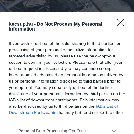
"Tavaly tizenhat patkányt fogtunk
a csapdában" - szabálytalanul
kecsup.hu -
Do Not Process My Personal
Information
felhalmozott szemét keseríti meg a
lakók életét a Szeleifaluban
If you wish to opt-out of the sale, sharing to third parties, or
“Ez Kecskemét szégyenfoltja. És évek óta semmi
processing of your personal or sensitive information for
előrelépés nem történik” - mondták el azok a KecsUP-ot
targeted advertising by us, please use the below opt-out
section to confirm your selection. Please note that after your
megkereső szeleifalusi lakók, akik már régóta szenvednek
opt-out request is processed you may continue seeing
a Présház utca egyik házának udvarán felhalmozott,
interest-based ads based on personal information utilized by
legalább 300 köbméternyi szeméttől, az elszaporodó
Hraskó István
2026. 06. 30.
H
I
us or personal information disclosed to third parties prior to
patkányoktól, a disznók okozta szagoktól, az állandó
your opt-out. You may separately opt-out of the further
disclosure of your personal information by third parties on the
flexelés zajától, és tartanak a kertjükbe beugró gyanús
IAB’s list of downstream participants. This information may
alakoktól, az utcán feltűnő drogfogyasztóktól.
also be disclosed by us to third parties on the
IAB’s List of
Downstream Participants
that may further disclose it to other
third parties.
Please note that this website/app uses one or more Google
Personal Data Processing Opt Outs