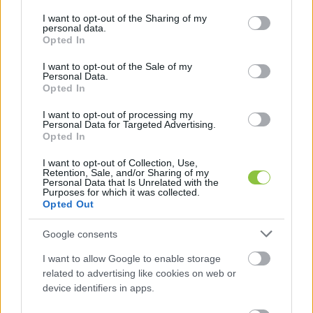
services and may gather and store information including but
not limited to your visit or usage behaviour. You may click to
I want to opt-out of the Sharing of my
personal data.
grant or deny consent to Google and its third-party tags to
Opted In
use your data for below specified purposes in below Google
consent section.
I want to opt-out of the Sale of my
Personal Data.
Opted In
A Classic céges autóival viszik
házhoz Orbán levelét, és azt is
I want to opt-out of processing my
megkérdezik, ki kér mozgóurnát
Personal Data for Targeted Advertising.
Opted In
A Classic Investment Kft.-nek sokáig Sipos László
I want to opt-out of Collection, Use,
kecskeméti fideszes képviselő volt az ügyvezetője - most
Retention, Sale, and/or Sharing of my
Personal Data that Is Unrelated with the
a fia, míg a politikus műszaki vezető a cégnél.
Purposes for which it was collected.
Opted Out
Hraskó István
2026. 04. 09.
H
I
Google consents
I want to allow Google to enable storage
related to advertising like cookies on web or
device identifiers in apps.