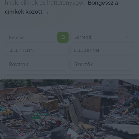
hírek, cikkek és háttéranyagok.
Böngéssz a
címkék között
→
Sorrend
ÉÉÉÉ.HH.NN
ÉÉÉÉ.HH.NN