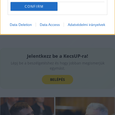
CONFIRM
Data Deletion
Data Access
Adatvédelmi irányelvek
Jelentkezz be a KecsUP-ra!
Lépj be a beszélgetéshez és hogy jobban megismerjük
egymást.
BELÉPÉS