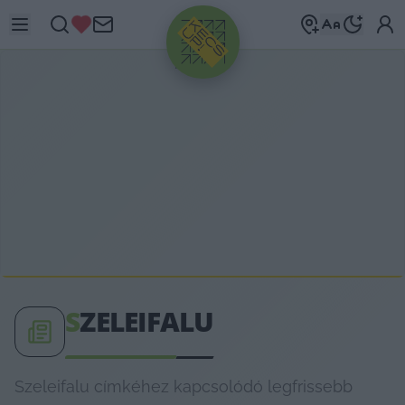
HIRDETÉS
S
ZELEIFALU
Szeleifalu címkéhez kapcsolódó legfrissebb