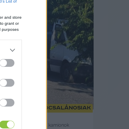
B’s List of
er and store
to grant or
ed purposes
kodnak a felsőcsalánosiak
itt tartanak pihenőt. A kamionok