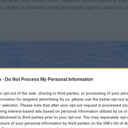
zának udvarán felhalmozott, legalább 300 köbméternyi szemé
és zajától, és tartanak a kertjükbe beugró gyanús alakoktól, 
u -
Do Not Process My Personal Information
to opt-out of the sale, sharing to third parties, or processing of your per
formation for targeted advertising by us, please use the below opt-out s
r selection. Please note that after your opt-out request is processed y
eing interest-based ads based on personal information utilized by us or
disclosed to third parties prior to your opt-out. You may separately opt-
losure of your personal information by third parties on the IAB’s list of