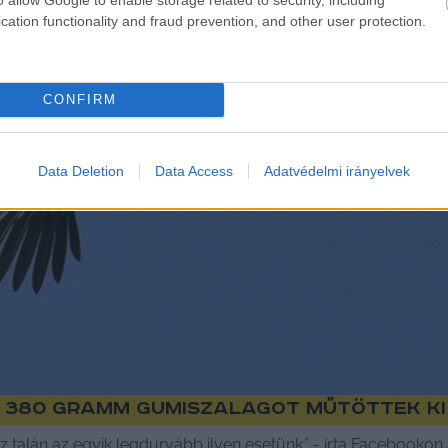
cation functionality and fraud prevention, and other user protection.
CONFIRM
Data Deletion
Data Access
Adatvédelmi irányelvek
 380 gramm gumiszalagot műtöttek ki
ez talán az egyik legdurvább ilyen esetünk.” - írta Facebook