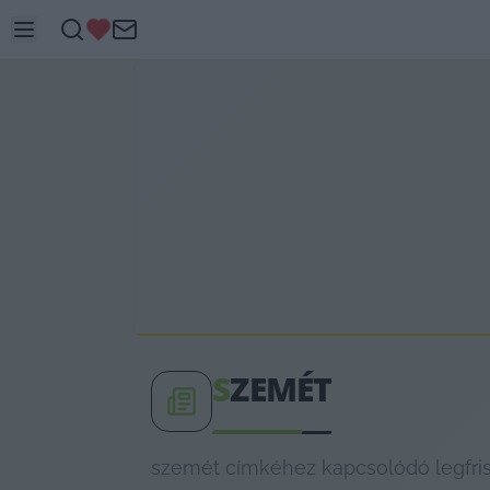
S
ZEMÉT
szemét címkéhez kapcsolódó legfris