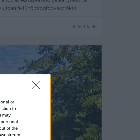
ttől, az elszaporodó patkányoktól, a
az utcán feltűnő drogfogyasztóktól.
2026. 06. 30.
sonal or
ection to
ou may
 personal
out of the
 downstream