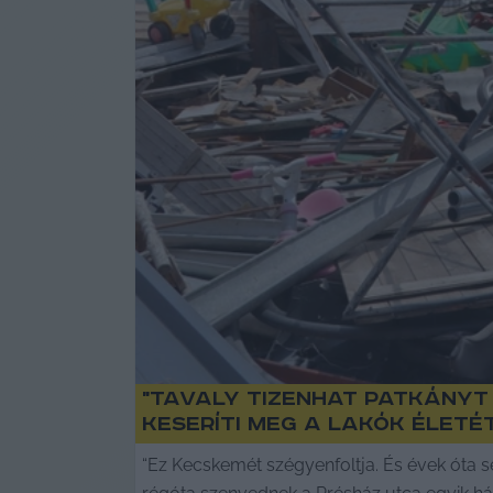
"Tavaly tizenhat patkányt
keseríti meg a lakók életé
“Ez Kecskemét szégyenfoltja. És évek óta s