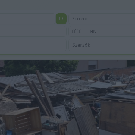
Sorrend
ÉÉÉÉ.HH.NN