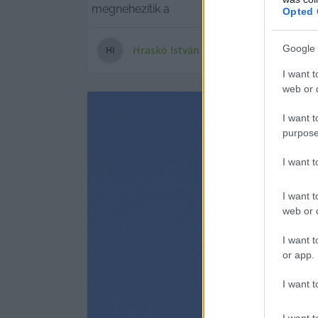
megnehezítik a
Opted 
Google 
Hraskó István
H
I
I want t
web or d
I want t
purpose
I want 
I want t
web or d
I want t
or app.
I want t
I want t