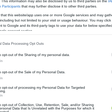
. This information may also be disclosed by us to third parties on the
IA
Participants
that may further disclose it to other third parties.
 that this website/app uses one or more Google services and may gath
including but not limited to your visit or usage behaviour. You may click 
 to Google and its third-party tags to use your data for below specifi
ogle consent section.
l Data Processing Opt Outs
o opt-out of the Sharing of my personal data.
In
o opt-out of the Sale of my Personal Data.
In
to opt-out of processing my Personal Data for Targeted
ing.
nokra és szemetelő sofőrökre panasz
In
o opt-out of Collection, Use, Retention, Sale, and/or Sharing
meg egy felsőcsalánosi alsóbbrendű úton, a sofőrök gyakran 
ersonal Data that Is Unrelated with the Purposes for which it
lected.