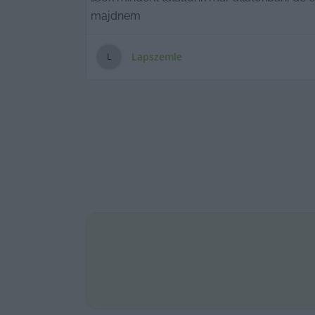
majdnem
Lapszemle
L