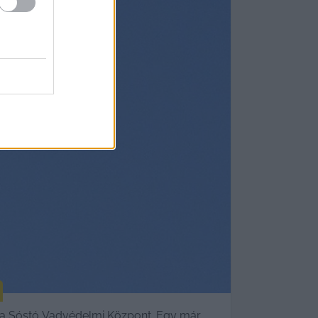
on a Sóstó Vadvédelmi Központ. Egy már