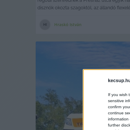
régóta szenvednek a Présház utca egyik há
disznók okozta szagoktól, az állandó flexel
Hraskó István
H
I
kecsup.h
If you wish 
sensitive in
confirm you
continue se
information 
further disc