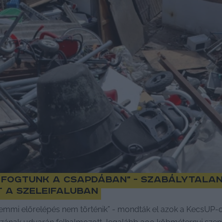
 fogtunk a csapdában" - szabálytala
t a Szeleifaluban
emmi előrelépés nem történik” - mondták el azok a KecsUP-ot