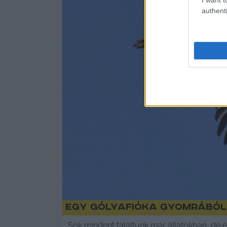
authenti
Egy gólyafióka gyomrából
„Sok mindent találtunk már állatokban, de 