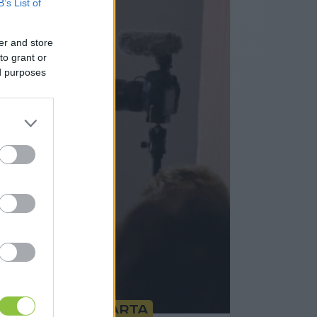
B’s List of
er and store
to grant or
ed purposes
t, aki nem akarta