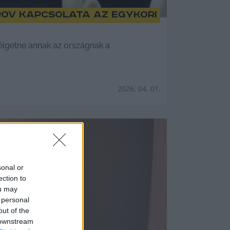
rov kapcsolata az egykori
lgetne annak az országnak a
2026. 04. 01.
sonal or
ection to
ou may
 personal
out of the
 downstream