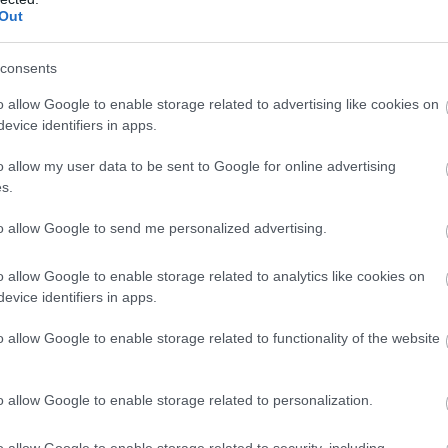
Out
 oknyomozó újságíró (Direkt36, VSquare) volt a KecsUP Est 
consents
o allow Google to enable storage related to advertising like cookies on
evice identifiers in apps.
o allow my user data to be sent to Google for online advertising
s.
to allow Google to send me personalized advertising.
o allow Google to enable storage related to analytics like cookies on
evice identifiers in apps.
o allow Google to enable storage related to functionality of the website
o allow Google to enable storage related to personalization.
o allow Google to enable storage related to security, including