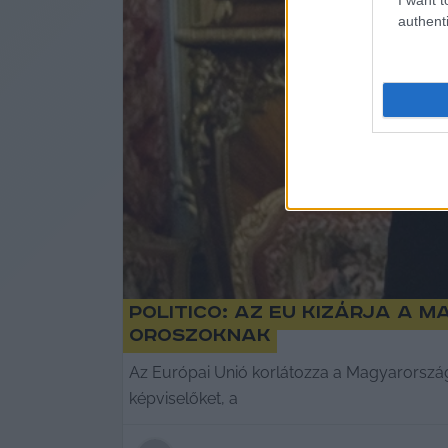
authenti
Politico: Az EU kizárja a
oroszoknak
Az Európai Unió korlátozza a Magyarország
képviselőket, a