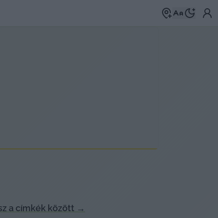
z a címkék között
→