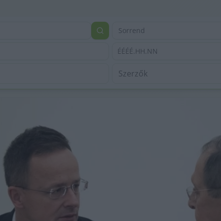
Sorrend
ÉÉÉÉ.HH.NN