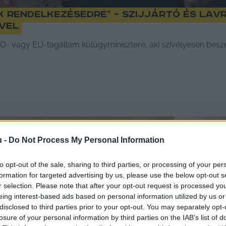
k rendelkezésedre” – Szijjártó és Lav
vel
 vagy EU-tagállam külügyminisztere, aki szívélyesen beszé
u -
Do Not Process My Personal Information
to opt-out of the sale, sharing to third parties, or processing of your per
formation for targeted advertising by us, please use the below opt-out s
r selection. Please note that after your opt-out request is processed y
eing interest-based ads based on personal information utilized by us or
disclosed to third parties prior to your opt-out. You may separately opt-
losure of your personal information by third parties on the IAB’s list of