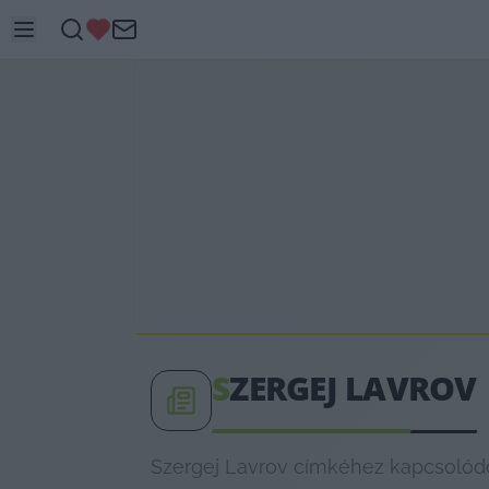
S
ZERGEJ LAVROV
Szergej Lavrov címkéhez kapcsolódó 