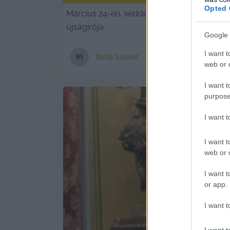
Opted 
Március 24-én, kedden este Panyi Szabolcs
újságírója
Google 
I want t
Balla Szilárd
B
S
web or d
I want t
purpose
I want 
I want t
web or d
I want t
or app.
I want t
I want t