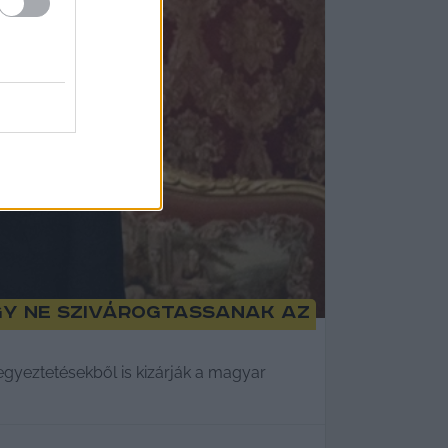
gy ne szivárogtassanak az
gyeztetésekből is kizárják a magyar