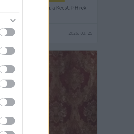
vendége, Hraskó István, a KecsUP Hírek
2026. 03. 25.