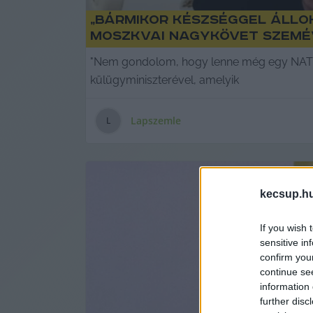
„Bármikor készséggel állo
moszkvai nagykövet szemé
"Nem gondolom, hogy lenne még egy NATO-
külügyminiszterével, amelyik
Lapszemle
L
kecsup.h
If you wish 
sensitive in
confirm you
continue se
information 
further disc