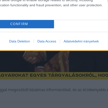
cation functionality and fraud prevention, and other user protection.
CONFIRM
Data Deletion
Data Access
Adatvédelmi irányelvek
 magyarokat egyes tárgyalásokról, ho
gal megosztott bizalmas információkat, és az érzékenyebb e