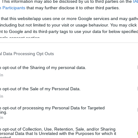
. This information may also be disclosed by us to third parties on the
IA
Participants
that may further disclose it to other third parties.
 that this website/app uses one or more Google services and may gath
including but not limited to your visit or usage behaviour. You may click 
 to Google and its third-party tags to use your data for below specifi
ogle consent section.
l Data Processing Opt Outs
o opt-out of the Sharing of my personal data.
In
o opt-out of the Sale of my Personal Data.
In
to opt-out of processing my Personal Data for Targeted
ing.
In
o opt-out of Collection, Use, Retention, Sale, and/or Sharing
ersonal Data that Is Unrelated with the Purposes for which it
n: Csak az nem hallgatta le Szijjártó
lected.