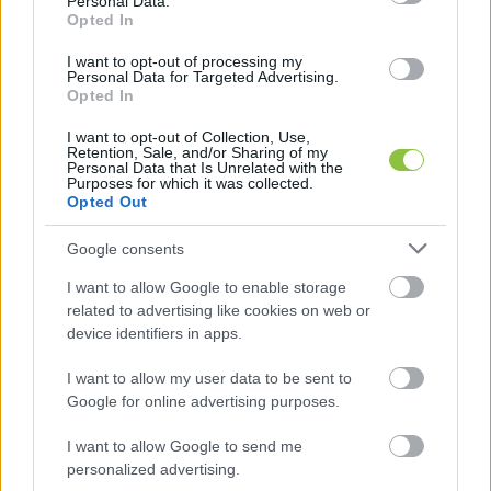
Personal Data.
Megszüntették a büntetőeljárást a
Opted In
Hatvanpusztán Hadházynak hajtó
biztonsági őr ügyében (videóval)
I want to opt-out of processing my
Personal Data for Targeted Advertising.
Augusztusban még közúti veszélyeztetés bűntettének
Opted In
megalapozott gyanúja miatt indított büntetőeljárást G. J.
I want to opt-out of Collection, Use,
gyanúsítottal, Mészáros Lőrinc biztonsági
Retention, Sale, and/or Sharing of my
Personal Data that Is Unrelated with the
Purposes for which it was collected.
Opted Out
Lapszemle
2025. 11. 12.
L
Google consents
I want to allow Google to enable storage
related to advertising like cookies on web or
device identifiers in apps.
I want to allow my user data to be sent to
Google for online advertising purposes.
I want to allow Google to send me
personalized advertising.