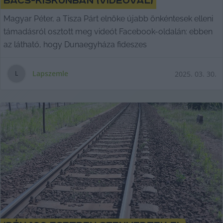
Bács-Kiskunban (videóval)
Magyar Péter, a Tisza Párt elnöke újabb önkéntesek elleni
támadásról osztott meg videót Facebook-oldalán: ebben
az látható, hogy Dunaegyháza fideszes
Lapszemle
2025. 03. 30.
L