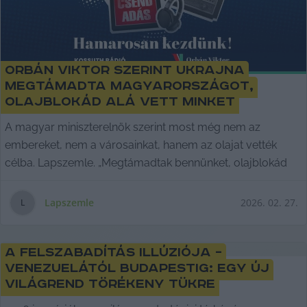
Orbán Viktor szerint Ukrajna
megtámadta Magyarországot,
olajblokád alá vett minket
A magyar miniszterelnök szerint most még nem az
embereket, nem a városainkat, hanem az olajat vették
célba. Lapszemle. „Megtámadtak bennünket, olajblokád
Lapszemle
2026. 02. 27.
L
Kép hamarosan
A felszabadítás Illúziója –
Venezuelától Budapestig: Egy új
világrend törékeny tükre