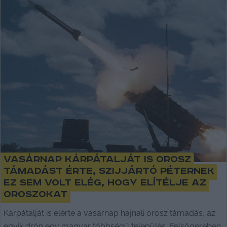
Vasárnap Kárpátalját is orosz
támadást érte, Szijjártó Péternek
ez sem volt elég, hogy elítélje az
oroszokat
Kárpátalját is elérte a vasárnap hajnali orosz támadás, az
egyik drón egy magyar többségű település, Felsőgereben