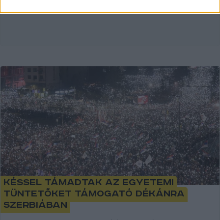
Késsel támadtak az egyetemi
tüntetőket támogató dékánra
Szerbiában