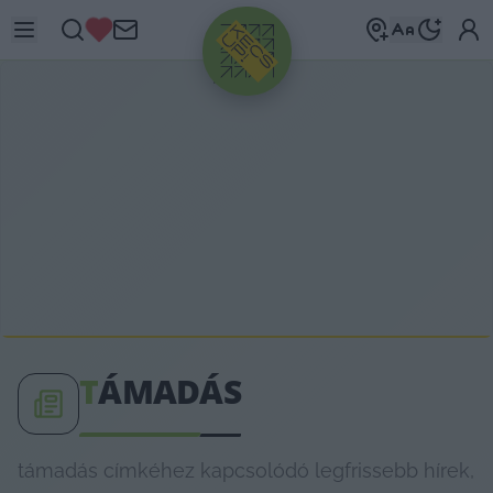
HIRDETÉS
T
ÁMADÁS
támadás címkéhez kapcsolódó legfrissebb hírek,