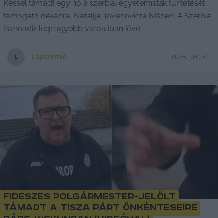
Késsel támadt egy nő a szerbiai egyetemisták tüntetését
támogató dékánra, Natalija Jovanovićra Nišben. A Szerbia
harmadik legnagyobb városában lévő
Lapszemle
2025. 03. 31.
L
Fideszes polgármester-jelölt
támadt a Tisza Párt önkénteseire