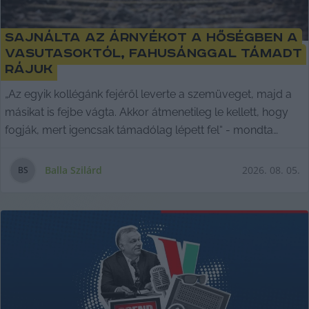
Sajnálta az árnyékot a hőségben a
vasutasoktól, fahusánggal támadt
rájuk
„Az egyik kollégánk fejéről leverte a szemüveget, majd a
másikat is fejbe vágta. Akkor átmenetileg le kellett, hogy
fogják, mert igencsak támadólag lépett fel“ - mondta
Csőszi Viktor, a Kecskeméti Kisvasútért Közösség
sajtófelelőse.
Balla Szilárd
2026. 08. 05.
B
S