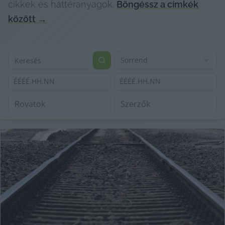
cikkek és háttéranyagok.
Böngéssz a címkék
között
→
Sorrend
ÉÉÉÉ.HH.NN
ÉÉÉÉ.HH.NN