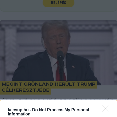
BELÉPÉS
Megint Grönland került Trump
célkeresztjébe
A Venezuelában végrehajtott amerikai támadás után aztán
rémisztően valószerűvé vált a lehetőség, hogy az Egyesült
kecsup.hu -
Do Not Process My Personal
Államok a dánok és a helyiek többségének
Information