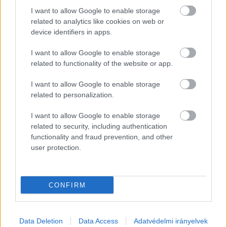
I want to allow Google to enable storage
related to analytics like cookies on web or
device identifiers in apps.
Izrael péntekre virradóra
I want to allow Google to enable storage
megtámadta Iránt
related to functionality of the website or app.
A 444.hu-n élőben lehet követni a támadás fejleményeit, és
I want to allow Google to enable storage
egy folyamatosan frissülő cikkben összegzik az eddigi
related to personalization.
eseményeket. Az elmúlt évtizedek
I want to allow Google to enable storage
related to security, including authentication
Lapszemle
2025. 06. 13.
L
functionality and fraud prevention, and other
user protection.
HIRDETÉS
CONFIRM
Data Deletion
Data Access
Adatvédelmi irányelvek