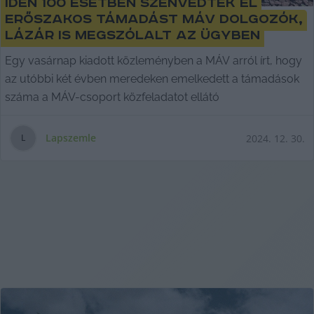
Idén 100 esetben szenvedtek el
erőszakos támadást MÁV dolgozók,
Lázár is megszólalt az ügyben
Egy vasárnap kiadott közleményben a MÁV arról írt, hogy
az utóbbi két évben meredeken emelkedett a támadások
száma a MÁV-csoport közfeladatot ellátó
Lapszemle
2024. 12. 30.
L