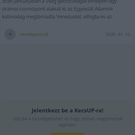
2026 januárjában a világ geostratégiai térképén egy
drámai csomópont alakult ki: az Egyesült Államok
katonailag megtámadta Venezuelát, elfogta és az
Vendégszerző
2026. 01. 10.
V
Jelentkezz be a KecsUP-ra!
Lépj be a beszélgetéshez és hogy jobban megismerjük
egymást.