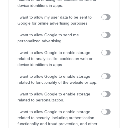
Lapszemle
2025. 11. 04.
L
device identifiers in apps.
I want to allow my user data to be sent to
Google for online advertising purposes.
I want to allow Google to send me
personalized advertising.
I want to allow Google to enable storage
related to analytics like cookies on web or
device identifiers in apps.
I want to allow Google to enable storage
related to functionality of the website or app.
Döntött a bíróság: ki kell adnia a
Honvédelmi Minisztériumnak, hány
I want to allow Google to enable storage
harcjárművet adott át Szerbiának
related to personalization.
Az igazságot Hadházy Ákos független független
I want to allow Google to enable storage
országgyűlési képviselő szerette volna megtudni, ezért
related to security, including authentication
functionality and fraud prevention, and other
kérdéseket küldött erről a Szalay-Bobrovniczky