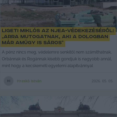
Ligeti Miklós az NJEA-védekezéséről:
„arra mutogatnak, aki a dologban
már amúgy is sáros”
A pénz nincs meg, védelemre senkitől nem számíthatnak,
Orbánnak és Rogánnak kisebb gondjuk is nagyobb annál,
mint hogy a kecskeméti egyetemi alapítvánnyal
Hraskó István
2026. 05. 05.
H
I