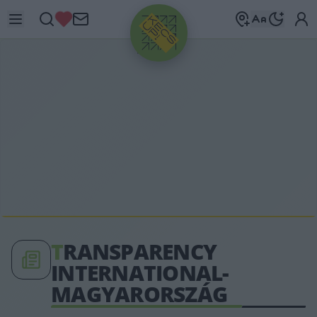
HIRDETÉS
T
RANSPARENCY
INTERNATIONAL-
MAGYARORSZÁG