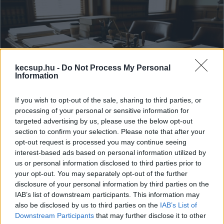
kecsup.hu -
Do Not Process My Personal
Information
If you wish to opt-out of the sale, sharing to third parties, or
Pert indítottunk az egyetemi
processing of your personal or sensitive information for
targeted advertising by us, please use the below opt-out
alapítvány ellen az intézkedési terv
section to confirm your selection. Please note that after your
kiadásáért
opt-out request is processed you may continue seeing
Közérdekűadat-igénylést nyújtottunk be, de a Neumann
interest-based ads based on personal information utilized by
us or personal information disclosed to third parties prior to
János Egyetemért Alapítvány megtagadta az intézkedési
your opt-out. You may separately opt-out of the further
terve kiadását, ezért keresetet adtunk be a
disclosure of your personal information by third parties on the
Közérdekűadat-igénylést nyújtottunk be, de a Neumann
IAB’s list of downstream participants. This information may
János Egyetemért Alapítvány megtagadta az intézkedési
also be disclosed by us to third parties on the
IAB’s List of
Hraskó István
2025. 12. 03.
H
I
Downstream Participants
that may further disclose it to other
terve kiadását, ezért keresetet adtunk be a Kecskeméti