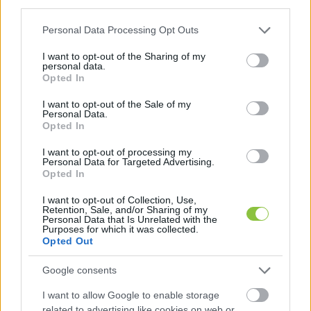
third parties.
Járásbíróságra.
Please note that this website/app uses one or more Google
Personal Data Processing Opt Outs
services and may gather and store information including but
not limited to your visit or usage behaviour. You may click to
I want to opt-out of the Sharing of my
personal data.
grant or deny consent to Google and its third-party tags to
Opted In
use your data for below specified purposes in below Google
consent section.
I want to opt-out of the Sale of my
Personal Data.
Opted In
I want to opt-out of processing my
Personal Data for Targeted Advertising.
A rendőrséghez fordult a
Opted In
Transparency, miért nem kezdték me
I want to opt-out of Collection, Use,
az MNB-botrány felelőseinek
Retention, Sale, and/or Sharing of my
elszámoltatását
Personal Data that Is Unrelated with the
Purposes for which it was collected.
Opted Out
A Nemzeti Nyomozó Irodától arról kértek tájékoztatást,
hogy közel 300 nap alatt miért nem került még sor a
Google consents
bűncselekményekkel gyanúsítható személyek
I want to allow Google to enable storage
related to advertising like cookies on web or