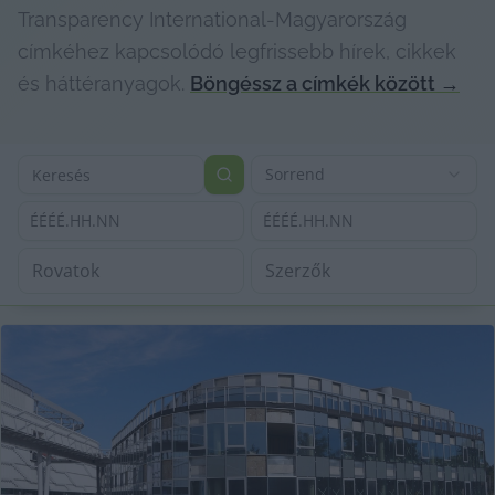
Transparency International-Magyarország
címkéhez kapcsolódó legfrissebb hírek, cikkek
és háttéranyagok.
Böngéssz a címkék között
→
Sorrend
ÉÉÉÉ.HH.NN
ÉÉÉÉ.HH.NN