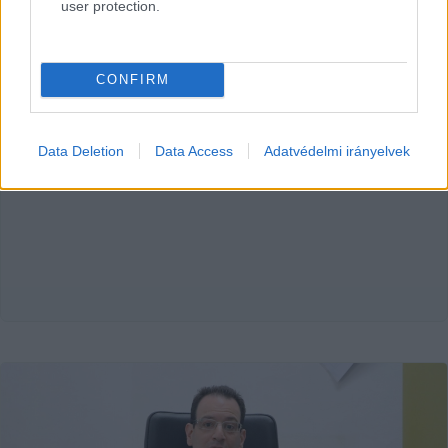
user protection.
Lapszemle
2025. 11. 01.
L
CONFIRM
HIRDETÉS
Data Deletion
Data Access
Adatvédelmi irányelvek