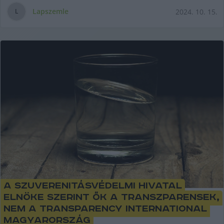
Lapszemle
2024. 10. 15.
L
A Szuverenitásvédelmi Hivatal
elnöke szerint ők a transzparensek,
nem a Transparency International
Magyarország