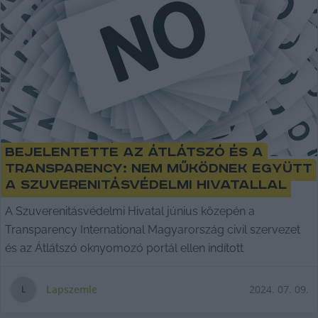
Bejelentette az Átlátszó és a
Transparency: nem működnek együtt
a Szuverenitásvédelmi Hivatallal
A Szuverenitásvédelmi Hivatal június közepén a
Transparency International Magyarország civil szervezet
és az Átlátszó oknyomozó portál ellen indított
Lapszemle
2024. 07. 09.
L