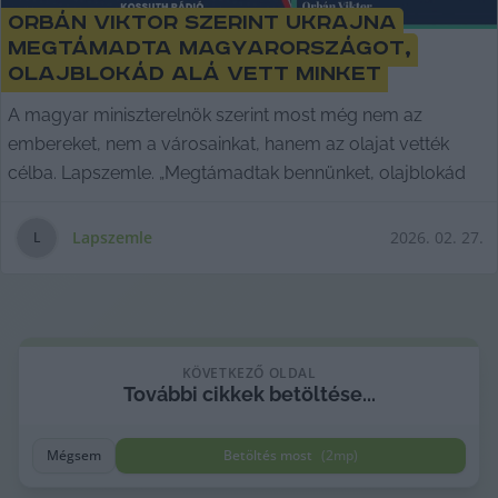
Orbán Viktor szerint Ukrajna
megtámadta Magyarországot,
olajblokád alá vett minket
A magyar miniszterelnök szerint most még nem az
embereket, nem a városainkat, hanem az olajat vették
célba. Lapszemle. „Megtámadtak bennünket, olajblokád
Lapszemle
2026. 02. 27.
L
KÖVETKEZŐ OLDAL
További
cikkek
betöltése...
Mégsem
Betöltés most
(
2
mp)