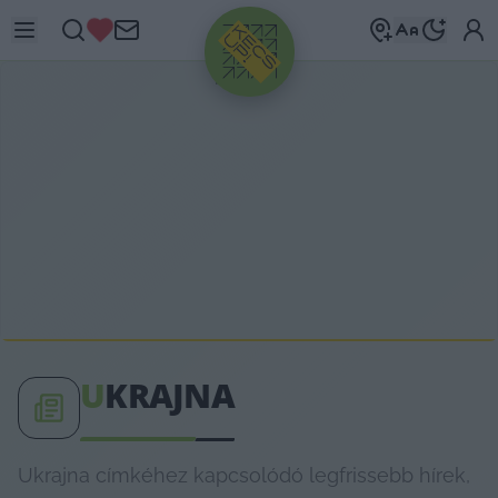
HIRDETÉS
U
KRAJNA
Ukrajna címkéhez kapcsolódó legfrissebb hírek,