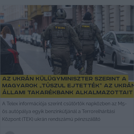
Az ukrán külügyminiszter szerint a
magyarok „túszul ejtették” az ukrá
állami takarékbank alkalmazottait
A Telex információja szerint csütörtök napközben az M5-
ös autópálya egyik benzinkútjánál a Terrorelhárítási
Központ (TEK) ukrán rendszámú pénzszállító