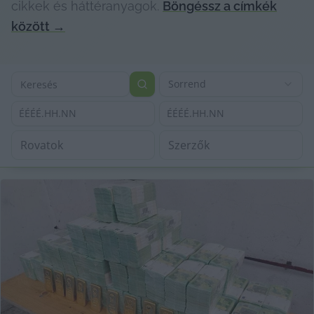
cikkek és háttéranyagok.
Böngéssz a címkék
között
→
Sorrend
ÉÉÉÉ.HH.NN
ÉÉÉÉ.HH.NN