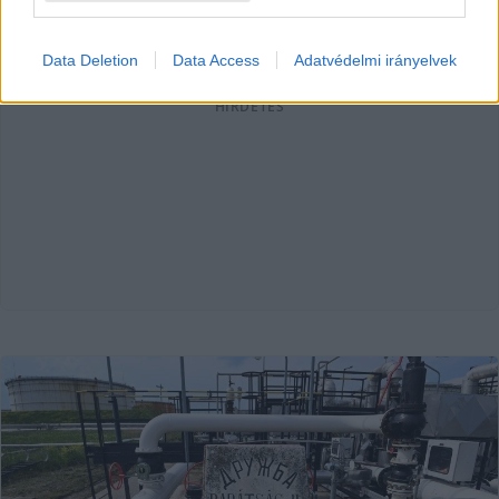
Lapszemle
2026. 03. 18.
L
Data Deletion
Data Access
Adatvédelmi irányelvek
HIRDETÉS