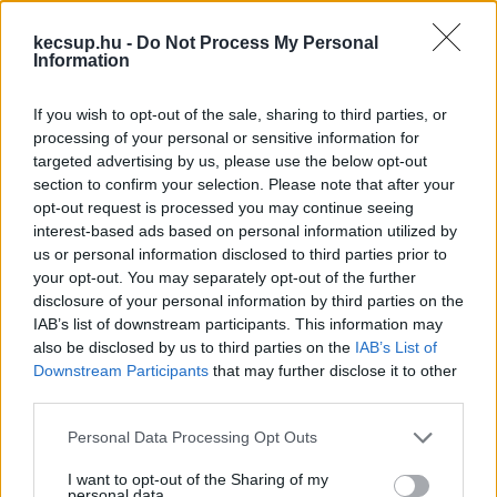
kecsup.hu -
Do Not Process My Personal
Information
If you wish to opt-out of the sale, sharing to third parties, or
processing of your personal or sensitive information for
Egyeztetés indult Ukrajnával a
targeted advertising by us, please use the below opt-out
kárpátaljai magyarok jogairól
section to confirm your selection. Please note that after your
opt-out request is processed you may continue seeing
Andrij Szibiha ukrán külügyminiszterrel egyeztetett Orbán
interest-based ads based on personal information utilized by
Anita, a magyar kormány külügyminisztere. A felek
us or personal information disclosed to third parties prior to
megállapodtak arról, hogy már kedden
your opt-out. You may separately opt-out of the further
disclosure of your personal information by third parties on the
IAB’s list of downstream participants. This information may
Lapszemle
2026. 05. 18.
L
also be disclosed by us to third parties on the
IAB’s List of
Downstream Participants
that may further disclose it to other
third parties.
Please note that this website/app uses one or more Google
Personal Data Processing Opt Outs
services and may gather and store information including but
not limited to your visit or usage behaviour. You may click to
I want to opt-out of the Sharing of my
personal data.