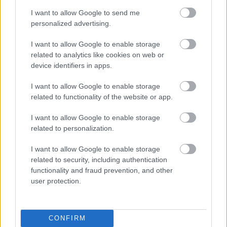
I want to allow Google to send me
personalized advertising.
I want to allow Google to enable storage
related to analytics like cookies on web or
device identifiers in apps.
I want to allow Google to enable storage
related to functionality of the website or app.
I want to allow Google to enable storage
related to personalization.
Feljelentést tett az ukrán
Oscsadbank a Magyarországon
I want to allow Google to enable storage
lefoglalt pénzszállítmány miatt
related to security, including authentication
functionality and fraud prevention, and other
Másfél hete foglaltak le a magyar hatóságok két ukrán
user protection.
pénzszállító autót, és tartóztatták le azok kísérőit, hét
ukrajnai állampolgárt. A Nemzeti Adó- és
CONFIRM