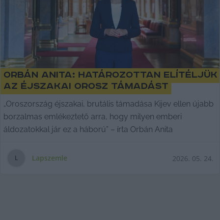
Orbán Anita: Határozottan elítéljük
az éjszakai orosz támadást
„Oroszország éjszakai, brutális támadása Kijev ellen újabb
borzalmas emlékeztető arra, hogy milyen emberi
áldozatokkal jár ez a háború” – írta Orbán Anita
Lapszemle
2026. 05. 24.
L