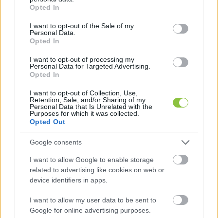
grant or deny consent to Google and its third-party tags to
Opted In
use your data for below specified purposes in below Google
consent section.
I want to opt-out of the Sale of my
Personal Data.
Opted In
I want to opt-out of processing my
Personal Data for Targeted Advertising.
Opted In
Visszaadták Ukrajnának a
I want to opt-out of Collection, Use,
Retention, Sale, and/or Sharing of my
pénzszállítóktól lefoglalt pénzt és
Personal Data that Is Unrelated with the
aranyrudakat a magyar hatóságok
Purposes for which it was collected.
Opted Out
„Hálás vagyok Magyarországnak a konstruktív
hozzáállásért és a civilizált lépésért" - posztolta az X-en
Google consents
Volodimir Zelenszkij ukrán elnök - minderről a
I want to allow Google to enable storage
related to advertising like cookies on web or
device identifiers in apps.
Lapszemle
2026. 05. 07.
L
I want to allow my user data to be sent to
Google for online advertising purposes.