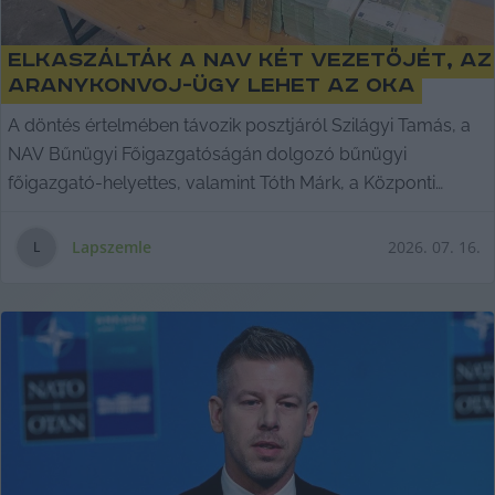
Elkaszálták a NAV két vezetőjét, az
Aranykonvoj-ügy lehet az oka
A döntés értelmében távozik posztjáról Szilágyi Tamás, a
NAV Bűnügyi Főigazgatóságán dolgozó bűnügyi
főigazgató-helyettes, valamint Tóth Márk, a Központi
Nyomozó Főosztály főosztályvezetője. Lapszemle.
Lapszemle
2026. 07. 16.
L