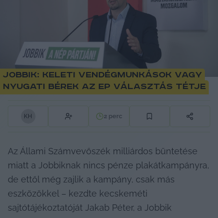
Jobbik: Keleti vendégmunkások vagy
nyugati bérek az EP választás tétje
2
perc
K
H
Az Állami Számvevőszék milliárdos büntetése 
miatt a Jobbiknak nincs pénze plakátkampányra, 
de ettől még zajlik a kampány, csak más 
eszközökkel – kezdte kecskeméti 
sajtótájékoztatóját Jakab Péter, a Jobbik 