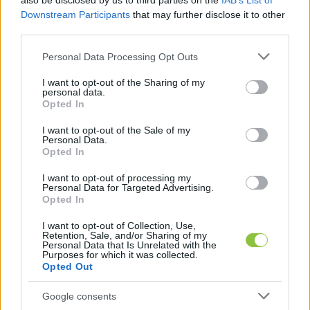
also be disclosed by us to third parties on the
IAB’s List of
Downstream Participants
that may further disclose it to other
third parties.
Please note that this website/app uses one or more Google
Personal Data Processing Opt Outs
services and may gather and store information including but
not limited to your visit or usage behaviour. You may click to
I want to opt-out of the Sharing of my
personal data.
grant or deny consent to Google and its third-party tags to
Opted In
use your data for below specified purposes in below Google
consent section.
I want to opt-out of the Sale of my
Personal Data.
Opted In
I want to opt-out of processing my
Personal Data for Targeted Advertising.
Opted In
I want to opt-out of Collection, Use,
Retention, Sale, and/or Sharing of my
Personal Data that Is Unrelated with the
Purposes for which it was collected.
Opted Out
Jakab Péter említést tett az épülő 300 fős 
önkormányzati munkásszállóról is, amellyel 
Google consents