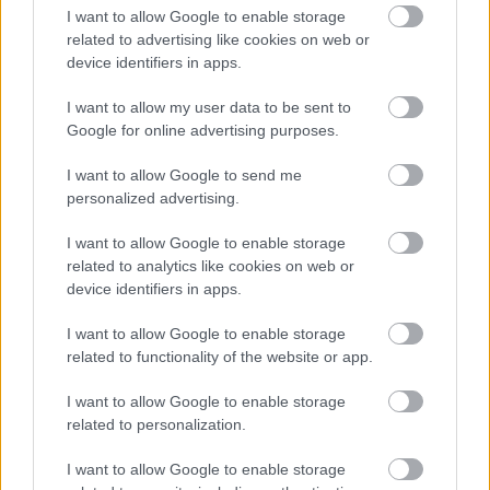
kapcsolatban a párt azt szeretné tudni, hogy 
I want to allow Google to enable storage
magyar mérnököknek, vagy ukrán 
related to advertising like cookies on web or
device identifiers in apps.
sormunkásoknak épül ( a polgármester interjút 
ígért a KecsUP-nak a helyzet tisztázása 
I want to allow my user data to be sent to
Google for online advertising purposes.
érdekében – a szerk. ) ? A Jobbik véleménye az, 
hogy nem gazdasági bevándorlókra van 
I want to allow Google to send me
szükség, hanem jól megfizetett magyar 
personalized advertising.
munkásokra. A jobbik béruniós kezdeményezése 
I want to allow Google to enable storage
segíthetne a problémán, de ezt a Fidesz 
related to analytics like cookies on web or
device identifiers in apps.
leszavazta – tette hozzá.
I want to allow Google to enable storage
related to functionality of the website or app.
I want to allow Google to enable storage
related to personalization.
I want to allow Google to enable storage