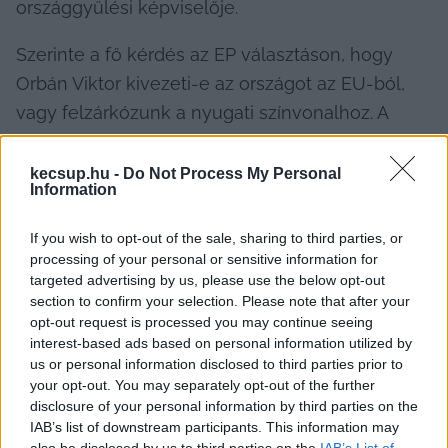
országgyűlési képviselője.
Szerinte a fő kérdés az EP választáson, hogy 
Orbán Viktor kivezeti-e az országot az EU-ból, 
vagy felzárkózunk a nyugati színvonalhoz. A 
politikus szerint a miniszterelnök kijelölte már a 
magyarok jövőjét. Éhbérért dolgozhatnak, és ha 
kecsup.hu -
Do Not Process My Personal
Information
nem tudnak megélni, akkor dolgozhatnak többet 
is, hiszen már van rabszolgatörvénye az 
If you wish to opt-out of the sale, sharing to third parties, or
országnak. Jakab Péter elmondta: ugyanazért a 
processing of your personal or sensitive information for
targeted advertising by us, please use the below opt-out
munkáért Bács-Kiskunban 30 ezer forinttal kap 
section to confirm your selection. Please note that after your
kevesebbet egy dolgozó, mint átlagban az 
opt-out request is processed you may continue seeing
országban, a fővároshoz képest pedig 90 ezer 
interest-based ads based on personal information utilized by
us or personal information disclosed to third parties prior to
forint a különbség. A kormány nem tesz semmit 
your opt-out. You may separately opt-out of the further
a bérek rendezésére, inkább betelepíti keletről 
disclosure of your personal information by third parties on the
IAB’s list of downstream participants. This information may
az olcsó munkaerőt – tette hozzá a képviselő.