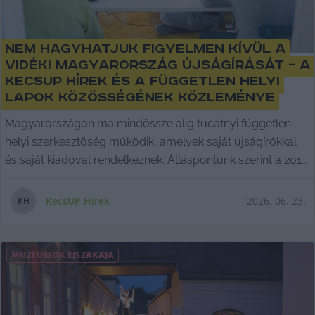
Nem hagyhatjuk figyelmen kívül a
vidéki Magyarország újságírását – a
KecsUP Hírek és a Független Helyi
Lapok Közösségének közleménye
Magyarországon ma mindössze alig tucatnyi független
helyi szerkesztőség működik, amelyek saját újságírókkal
és saját kiadóval rendelkeznek. Álláspontunk szerint a 2010
utáni közmédia mostani reformja nem érhet véget pusztán
a központi intézményes átszervezéssel. A demokratikus
KecsUP Hírek
2026. 06. 23.
K
H
fordulat egyik legfontosabb mércéje ugyanis az lesz, hogy
sikerül-e megteremteni a hiteles médiaszolgáltatást és
etikus újságírást művelő médiumok működésének
MÚZEUMOK ÉJSZAKÁJA
feltételeit azokon a településeken és régiókban, ahol az
elmúlt másfél évtizedben eltűnt vagy jelentősen csorbult a
valódi médiapluralizmus. A Független Helyi Lapok