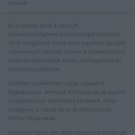
Ez a szerzői profil a KecsUP 
szerkesztőségének közös hangját képviseli. 
Az itt megjelenő írások nem egyetlen újságíró 
véleményét tükrözik, hanem a szerkesztőség 
szakmai álláspontját, közös mérlegelését és 
felelősségvállalását.
Ezekben a cikkekben olyan ügyekkel 
foglalkozunk, amelyek túlmutatnak az egyéni 
nézőpontokon: közérdekű kérdések, helyi 
közügyek, a várost és az itt élőket érintő 
fontos folyamatok.
A KecsUP Hírek név alatt megjelenő tartalmak 