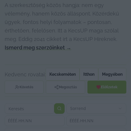
A szerkesztőség közös hangja: nem egy
vélemény, hanem közös álláspont. Közérdekű
ügyek, fontos helyi folyamatok – pontosan,
érthetően, felelősen. Itt a KecsUP maga szólal
meg. Eddig 2041 cikket írt a KecsUP Híreknek.
Ismerd meg szerzőinket
→
Kedvenc rovatai:
Kecskeméten
Itthon
Megyében
Követés
Megosztás
Előfizetek
Sorrend
ÉÉÉÉ.HH.NN
ÉÉÉÉ.HH.NN