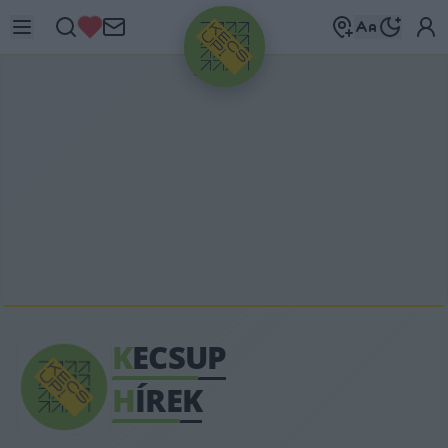
HIRDETÉS
K
ECSUP
H
ÍREK