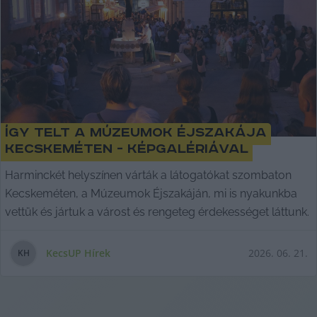
Közösségének, a Fülkének a tagjai: a miskolci Borsod24, a
Debreciner, a kecskeméti KecsUP Hírek, a Szabad Pécs, a
nyíregyházi Szabolcs24, a Szegeder, a szolnoki Szol24 és a
Veszprém Kukac.
Így telt a Múzeumok Éjszakája
Kecskeméten - képgalériával
Harminckét helyszínen várták a látogatókat szombaton
Kecskeméten, a Múzeumok Éjszakáján, mi is nyakunkba
vettük és jártuk a várost és rengeteg érdekességet láttunk.
KecsUP Hírek
2026. 06. 21.
K
H