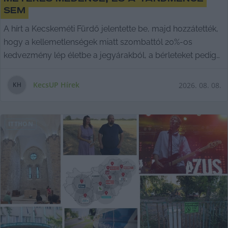
sem
A hírt a Kecskeméti Fürdő jelentette be, majd hozzátették,
hogy a kellemetlenségek miatt szombattól 20%-os
kedvezmény lép életbe a jegyárakból, a bérleteket pedig
meghosszabbítják.
KecsUP Hírek
2026. 08. 08.
K
H
ITTHON