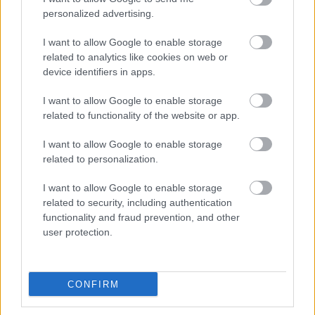
personalized advertising.
I want to allow Google to enable storage
Peremvidék: mennyire jó a
related to analytics like cookies on web or
buszközlekedés a külterületek,
device identifiers in apps.
külső városrészek felé
Kecskeméten?
I want to allow Google to enable storage
related to functionality of the website or app.
Kecskemét lakosságának jó része a város határait jelző
táblákon kívül, külső városrészekben él, számukra
I want to allow Google to enable storage
nyilvánvalóan hatványozottan fontos a közösségi
related to personalization.
közlekedés, elsősorban az, hogy milyen sűrűn járnak a
I want to allow Google to enable storage
buszok, de nem mellékes az sem, hogy szoktak-e késni a
KecsUP Hírek
,
Hraskó István
2026. 07. 28.
K
H
H
I
related to security, including authentication
járatok.
functionality and fraud prevention, and other
user protection.
KECSKEMÉTEN
CONFIRM