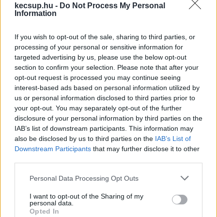
kecsup.hu -
Do Not Process My Personal
Information
Jelentkezz be a KecsUP-ra!
Lépj be a beszélgetéshez és hogy jobban megismerjük
If you wish to opt-out of the sale, sharing to third parties, or
egymást.
processing of your personal or sensitive information for
targeted advertising by us, please use the below opt-out
BELÉPÉS
section to confirm your selection. Please note that after your
opt-out request is processed you may continue seeing
interest-based ads based on personal information utilized by
us or personal information disclosed to third parties prior to
KECSKEMÉTEN
your opt-out. You may separately opt-out of the further
disclosure of your personal information by third parties on the
IAB’s list of downstream participants. This information may
also be disclosed by us to third parties on the
IAB’s List of
Downstream Participants
that may further disclose it to other
third parties.
Please note that this website/app uses one or more Google
Personal Data Processing Opt Outs
services and may gather and store information including but
not limited to your visit or usage behaviour. You may click to
I want to opt-out of the Sharing of my
personal data.
grant or deny consent to Google and its third-party tags to
Opted In
use your data for below specified purposes in below Google