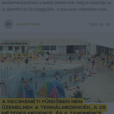
kezdeményezésére a keddi ülésen már meg is választja az
új államfőt az Országgyűlés, a szavazás vélhetően csak
formalitás lesz.
KecsUP Hírek
2026. 08. 08.
K
H
KECSKEMÉTEN
A Kecskeméti Fürdőben nem
üzemelnek a termálmedencék, a 25
méteres medence, és a tandmence