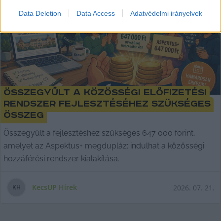
Data Deletion
Data Access
Adatvédelmi irányelvek
Összegyűlt a közösségi előfizetési
rendszer fejlesztéséhez szükséges
összeg
Összegyűlt a fejlesztéshez szükséges 647 000 forint,
amelyet az Aspektus+ megdupláz: indulhat a közösségi
hozzáférési rendszer kialakítása.
KecsUP Hírek
2026. 07. 21.
K
H