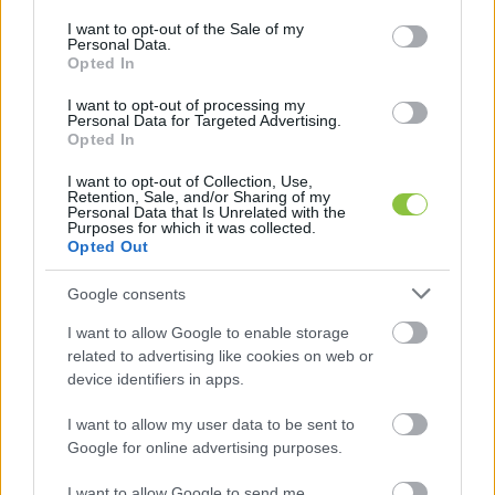
consent section.
I want to opt-out of the Sale of my
Personal Data.
Vékony zsinórt feszítettek ki
Opted In
Kecskemét főterére, egy biciklis nő
megsérült
I want to opt-out of processing my
Personal Data for Targeted Advertising.
Opted In
A kecskeméti rendőrök a lakosság segítségét kérik az
ismeretlen személy megtalálásában.
I want to opt-out of Collection, Use,
Retention, Sale, and/or Sharing of my
Personal Data that Is Unrelated with the
Purposes for which it was collected.
KecsUP Hírek
2026. 08. 07.
K
H
Opted Out
Google consents
KECSKEMÉTEN
I want to allow Google to enable storage
related to advertising like cookies on web or
device identifiers in apps.
I want to allow my user data to be sent to
Google for online advertising purposes.
I want to allow Google to send me