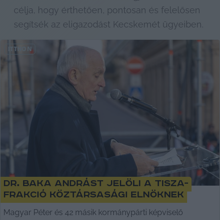
célja, hogy érthetően, pontosan és felelősen 
segítsék az eligazodást Kecskemét ügyeiben.
ITTHON
Dr. Baka Andrást jelöli a Tisza-
frakció köztársasági elnöknek
Magyar Péter és 42 másik kormánypárti képviselő