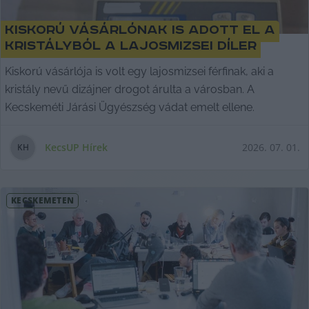
Kiskorú vásárlónak is adott el a
kristályból a lajosmizsei díler
Kiskorú vásárlója is volt egy lajosmizsei férfinak, aki a
kristály nevű dizájner drogot árulta a városban. A
Kecskeméti Járási Ügyészség vádat emelt ellene.
KecsUP Hírek
2026. 07. 01.
K
H
KECSKEMÉTEN