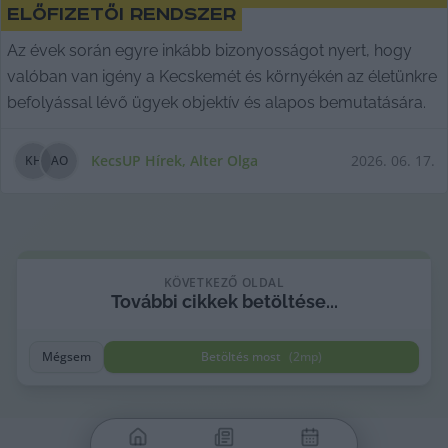
előfizetői rendszer
Az évek során egyre inkább bizonyosságot nyert, hogy
valóban van igény a Kecskemét és környékén az életünkre
befolyással lévő ügyek objektív és alapos bemutatására.
KecsUP Hírek
,
Alter Olga
2026. 06. 17.
K
H
A
O
KÖVETKEZŐ OLDAL
További
cikkek
betöltése...
Mégsem
Betöltés most
(
2
mp)