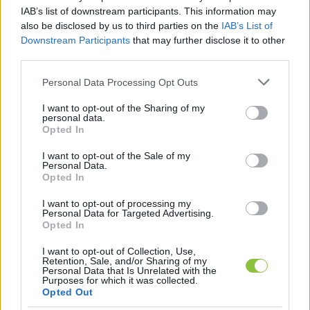
IAB’s list of downstream participants. This information may
2010
also be disclosed by us to third parties on the
IAB’s List of
Downstream Participants
that may further disclose it to other
Dr. Zombor Gábor – Fidesz-KDNP: 79,12%
third parties.
Please note that this website/app uses one or more Google
Personal Data Processing Opt Outs
Király József – MSZP: 20,88%
services and may gather and store information including but
not limited to your visit or usage behaviour. You may click to
I want to opt-out of the Sharing of my
personal data.
grant or deny consent to Google and its third-party tags to
Opted In
use your data for below specified purposes in below Google
consent section.
I want to opt-out of the Sale of my
Personal Data.
Opted In
I want to opt-out of processing my
Ez 58,24% különbség.
Personal Data for Targeted Advertising.
Opted In
2006
I want to opt-out of Collection, Use,
Retention, Sale, and/or Sharing of my
Personal Data that Is Unrelated with the
Dr. Zombor Gábor – Fidesz: 58,10%
Purposes for which it was collected.
Opted Out
Dr. Szécsi Gábor – SZDSZ-MSZP: 39,89%