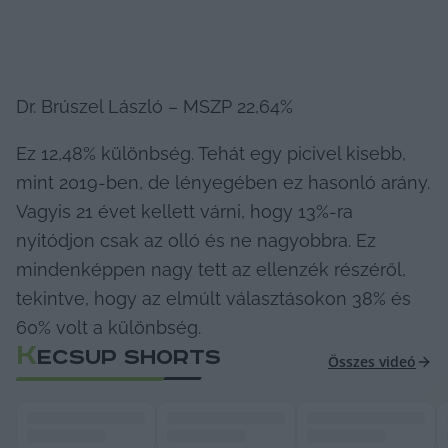
Dr. Brúszel László – MSZP 22,64%
Ez 12,48% különbség. Tehát egy picivel kisebb, 
mint 2019-ben, de lényegében ez hasonló arány. 
Vagyis 21 évet kellett várni, hogy 13%-ra 
nyitódjon csak az olló és ne nagyobbra. Ez 
mindenképpen nagy tett az ellenzék részéről, 
tekintve, hogy az elmúlt választásokon 38% és 
60% volt a különbség.
K
ECSUP SHORTS
Összes videó