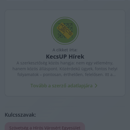
A cikket írta:
KecsUP
Hírek
A szerkesztőség közös hangja: nem egy vélemény,
hanem közös álláspont. Közérdekű ügyek, fontos helyi
folyamatok – pontosan, érthetően, felelősen. Itt a
KecsUP maga szólal meg.
Tovább a szerző adatlapjára
Kulcsszavak:
Szövetség a Hírös Városért Egyesület