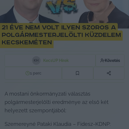
21 éve nem volt ilyen szoros a
polgármesterjelölti küzdelem
Kecskeméten
KecsUP Hírek
Követés
K
H
1
perc
A mostani önkormányzati választás 
polgármesterjelölti eredménye az első két 
helyezett szempontjából:
Szemereyné Pataki Klaudia – Fidesz-KDNP: 