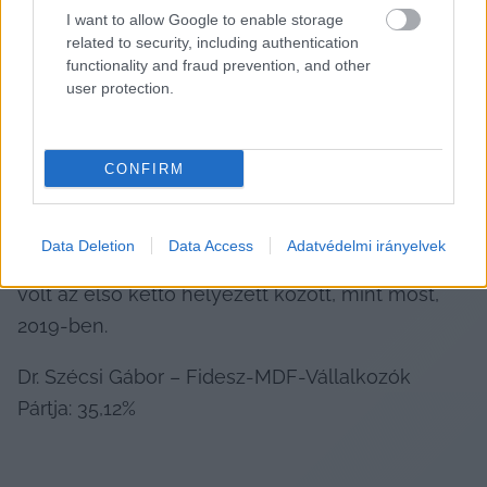
I want to allow Google to enable storage
related to security, including authentication
functionality and fraud prevention, and other
user protection.
Ez 16,73% különbség.
CONFIRM
1998
Data Deletion
Data Access
Adatvédelmi irányelvek
Ez volt tehát az az év, amikor olyan különség 
volt az első kettő helyezett között, mint most, 
2019-ben.
Dr. Szécsi Gábor – Fidesz-MDF-Vállalkozók 
Pártja: 35,12%