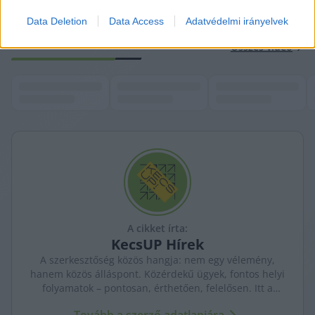
számára még a koronavírusos időszakban is 
Data Deletion
Data Access
Adatvédelmi irányelvek
biztosították a gyakorlati lehetőséget.
K
ECSUP SHORTS
Összes videó
A cikket írta:
KecsUP
Hírek
A szerkesztőség közös hangja: nem egy vélemény,
hanem közös álláspont. Közérdekű ügyek, fontos helyi
folyamatok – pontosan, érthetően, felelősen. Itt a
KecsUP maga szólal meg.