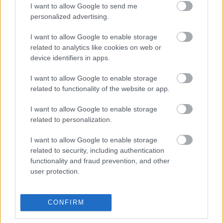
gyakorlatok, az óvodák vonatkozásában pedig 
I want to allow Google to send me
personalized advertising.
jelenleg is kidolgozás alatt áll a széles körű, a 
munkaerőpiac kihívásaira reagálni képes 
I want to allow Google to enable storage
gyakorlati és szakmai együttműködést hosszú 
related to analytics like cookies on web or
device identifiers in apps.
távon biztosító megállapodás kereteinek 
kialakítása.
I want to allow Google to enable storage
related to functionality of the website or app.
Tehát a fenntartóváltás után jogilag rendezik 
I want to allow Google to enable storage
majd az együttműködést a már katolikus kézben 
related to personalization.
lévő intézményekkel.
I want to allow Google to enable storage
related to security, including authentication
A levélben egyébként a kecskeméti 
functionality and fraud prevention, and other
pedagógusképzést megöröklő Károli Gáspár 
user protection.
Református Egyetem köszönetét fejezi ki a 
városban található önkormányzati, állami és 
CONFIRM
egyházi intézményeknek, hogy hallgatóik 