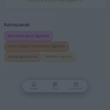
Tovább a szerző adatlapjára
Kulcsszavak:
Neumann János Egyetem
Károli Gáspár Református Egyetem
pedagógusképzés
katolikus egyház
Főoldal
Friss
Események