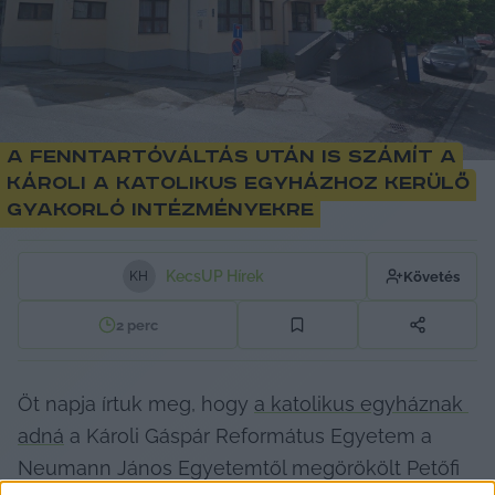
A fenntartóváltás után is számít a
Károli a katolikus egyházhoz kerülő
gyakorló intézményekre
KecsUP Hírek
Követés
K
H
2
perc
Öt napja írtuk meg, hogy 
a katolikus egyháznak 
adná
 a Károli Gáspár Református Egyetem a 
Neumann János Egyetemtől megörökölt Petőfi 