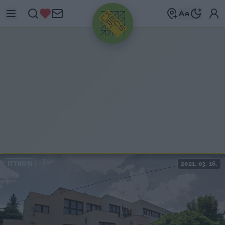
HIRDETÉS
ITTHON
2021. 03. 16.