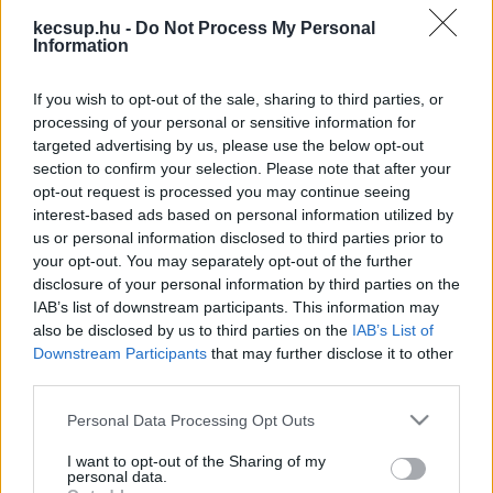
gyakorló iskola és a Bocskai utcai gyakorló 
kecsup.hu -
Do Not Process My Personal
óvoda fenntartói jogát. Akkor beszámoltunk arról, 
Information
hogy a Károli ezekben a napokban kéri a szülők 
és a munkatársak véleményét erről.
If you wish to opt-out of the sale, sharing to third parties, or
processing of your personal or sensitive information for
targeted advertising by us, please use the below opt-out
Úgy tűnik azonban, hogy a váltást már 
section to confirm your selection. Please note that after your
eldöntötték, legalábbis ez olvasható ki az 
opt-out request is processed you may continue seeing
egyetem leveléből, amelyet azután kaptunk, 
interest-based ads based on personal information utilized by
us or personal information disclosed to third parties prior to
hogy érdeklődtünk, mi lesz így a hallgatók 
your opt-out. You may separately opt-out of the further
gyakorlati képzésével.
disclosure of your personal information by third parties on the
IAB’s list of downstream participants. This information may
also be disclosed by us to third parties on the
IAB’s List of
Downstream Participants
that may further disclose it to other
third parties.
A Károli egyetem ezt írja ezzel kapcsolatban 
(kiemelés tőlünk):
Please note that this website/app uses one or more Google
Personal Data Processing Opt Outs
services and may gather and store information including but
not limited to your visit or usage behaviour. You may click to
I want to opt-out of the Sharing of my
personal data.
grant or deny consent to Google and its third-party tags to