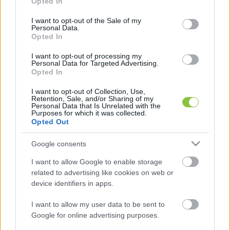
Opted In
use your data for below specified purposes in below Google
consent section.
I want to opt-out of the Sale of my
Personal Data.
Opted In
A kecskeméti gyakorló köznevelési intézmény 
I want to opt-out of processing my
Personal Data for Targeted Advertising.
fontos és kiemelt partnerünk marad, a felhalmozott 
Opted In
és értékes pedagógiai, szakmai tudásra a jövőben 
I want to opt-out of Collection, Use,
Retention, Sale, and/or Sharing of my
is minősítetten építeni kívánunk. 
A fenntartóváltás 
Personal Data that Is Unrelated with the
Purposes for which it was collected.
után nyílik lehetőség a gyakorlati képzéssel 
Opted Out
kapcsolatos együttműködés jogi rendezésére.
 A 
Google consents
kecskeméti szakmai gyakorlóhelyek bővítésének 
folyamatát a Károli Gáspár Református Egyetem 
I want to allow Google to enable storage
related to advertising like cookies on web or
jövőbeni fejlesztési terveivel összhangban 
device identifiers in apps.
megkezdte. Az önkormányzati fenntartású 
bölcsődékre vonatkozó együttműködés keretében 
I want to allow my user data to be sent to
Google for online advertising purposes.
már szeptember óta zajlanak a szakmai 