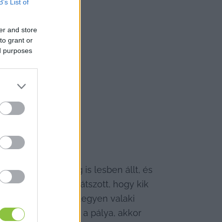
B’s List of
er and store
to grant or
ed purposes
Miután a rendőrség is lesben állt, és 
rsítás. De az jól látszott, hogy kik 
minden szakaszán legyen valaki 
elenti, hogy szabad a pálya, akkor 