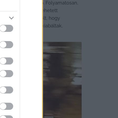
ben, mint előző nap. Folyamatosan, 
ai tuning, jól be lehetett 
 végtelenségig? Volt, hogy 
et videózóknak kikiabáltak, 