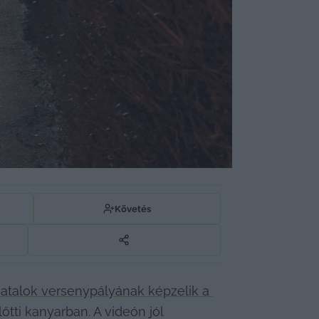
Követés
fiatalok versenypályának képzelik a 
őtti kanyarban. A videón jól 