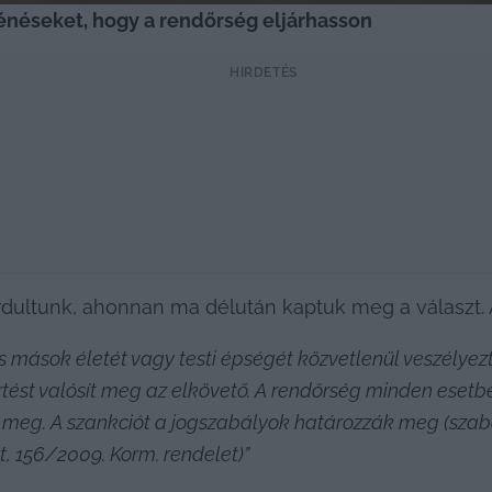
ténéseket, hogy a rendőrség eljárhasson
HIRDETÉS
dultunk, ahonnan ma délután kaptuk meg a választ. A
mások életét vagy testi épségét közvetlenül veszélyezt
rtést valósít meg az elkövető. A rendőrség minden eset
 meg. A szankciót a jogszabályok határozzák meg (szabál
, 156/2009. Korm. rendelet)”