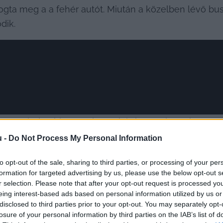
 fogta meg a a fehér autót. Miután a közelben lévő b
dik.
ideót, minden bizonnyal ennek is köszönhető, hogy a 
ymást az egyik Facebook csoportban, vélhetően az érint
u -
Do Not Process My Personal Information
 is volt egy poszt, hogy vigyázzon mindenki, mert drága
to opt-out of the sale, sharing to third parties, or processing of your per
erről is feltöltöttek egy fotót. Feltettek egy a körút m
formation for targeted advertising by us, please use the below opt-out s
láljuk, de ilyen kommentek voltak alatta:
r selection. Please note that after your opt-out request is processed y
eing interest-based ads based on personal information utilized by us or
disclosed to third parties prior to your opt-out. You may separately opt-
losure of your personal information by third parties on the IAB’s list of