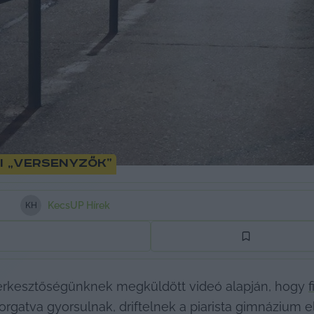
i „versenyzők”
KecsUP Hírek
K
H
erkesztőségünknek megküldött videó alapján, hogy 
korgatva gyorsulnak, driftelnek a piarista gimnázium el