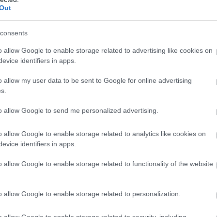
e is lehetett egy kis csigorgás, de nem olyan mérték
Out
 lassan gurulva. A legtöbb autón volt valamilyen optik
 aki nem tartozott közéjük, az minek körözött volna a
consents
n információt, és azt is megtapasztaltuk, hogy az ők
o allow Google to enable storage related to advertising like cookies on
evice identifiers in apps.
o allow my user data to be sent to Google for online advertising
s.
to allow Google to send me personalized advertising.
o allow Google to enable storage related to analytics like cookies on
evice identifiers in apps.
o allow Google to enable storage related to functionality of the website
o allow Google to enable storage related to personalization.
o allow Google to enable storage related to security, including