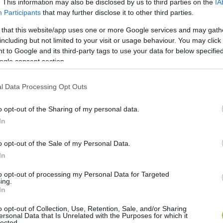
. This information may also be disclosed by us to third parties on the
IA
Participants
that may further disclose it to other third parties.
 that this website/app uses one or more Google services and may gath
including but not limited to your visit or usage behaviour. You may click 
 to Google and its third-party tags to use your data for below specifi
ogle consent section.
zük ki az
l Data Processing Opt Outs
o opt-out of the Sharing of my personal data.
akon
In
o opt-out of the Sale of my Personal Data.
In
 a belvárosban, és figyelemmel követtük, mi történik. 
to opt-out of processing my Personal Data for Targeted
ing.
tudtak most „szórakozni”. Elvétve volt csak egy-egy gyo
In
, hogy úgy osztják fel maguknak a kiskörutat, hogy 
o opt-out of Collection, Use, Retention, Sale, and/or Sharing
n tartják egymással a kapcsolatot. Így ha valaki azt j
ersonal Data that Is Unrelated with the Purposes for which it
lected.