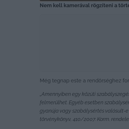
Nem kell kamerával rögzíteni a tör
Még tegnap este a rendőrséghez for
„Amennyiben egy közúti szabályszegés 
felmerülhet. Egyéb esetben szabálysé
gyanúja vagy szabálysértés valósult-e
törvénykönyv, 410/2007. Korm. rendelet