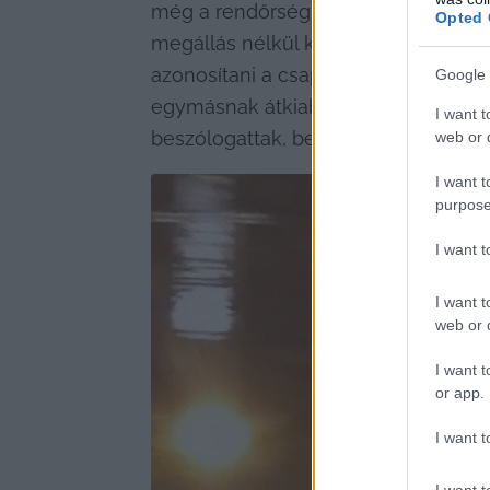
még a rendőrségi ellenőrzés ellenér
Opted 
megállás nélkül keringtek, jellemzően
azonosítani a csapattagokat. Ugyanis
Google 
egymásnak átkiabálva adtak valamilye
I want t
beszólogattak, bemutattak.
web or d
I want t
purpose
I want 
I want t
web or d
I want t
or app.
I want t
I want t