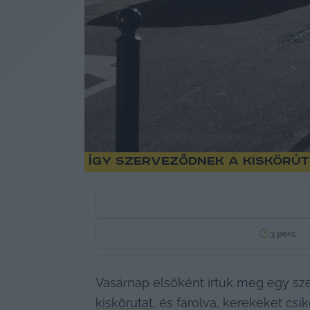
Így szerveződnek a kiskörút
3
perc
Vasárnap elsőként írtuk meg egy sz
kiskörutat
, és farolva, kerekeket csi