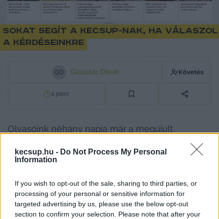
Sokat segít a KECSUP-nak, ha válaszol
a kérdéseinkre
Glosszár Olivér
Követés
G
O
1
perc
Olvasóink néhány napja már a megújult 
arculatunkat láthatják, de vannak még kérdések 
kecsup.hu -
Do Not Process My Personal
bennünk. Az Ön véleményére vagyunk 
Information
kíváncsiak arról, hogy min kellene változtatni, 
If you wish to opt-out of the sale, sharing to third parties, or
mit folytassunk tovább, milyen több tartalmat 
processing of your personal or sensitive information for
olvasna szívesen és szerkesztené-e velünk 
targeted advertising by us, please use the below opt-out
közösen a kecsup.hu tartalmát?
section to confirm your selection. Please note that after your