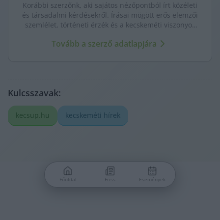
Korábbi szerzőnk, aki sajátos nézőpontból írt közéleti
és társadalmi kérdésekről. Írásai mögött erős elemzői
szemlélet, történeti érzék és a kecskeméti viszonyok
mély ismerete sejlett fel.
Tovább a szerző adatlapjára
Kulcsszavak:
kecsup.hu
kecskeméti hírek
Főoldal
Friss
Események