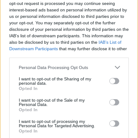
opt-out request is processed you may continue seeing
interest-based ads based on personal information utilized by
Öt kérdést teszünk fel és ha válaszol, azzal 
us or personal information disclosed to third parties prior to
nagyon sokat segít nekünk az építkezésünk 
your opt-out. You may separately opt-out of the further
során.
disclosure of your personal information by third parties on the
IAB’s list of downstream participants. This information may
also be disclosed by us to third parties on the
IAB’s List of
Downstream Participants
that may further disclose it to other
third parties.
A kérdőívünket 
ITT 
érheti el május 25-ig.
Please note that this website/app uses one or more Google
Personal Data Processing Opt Outs
services and may gather and store information including but
not limited to your visit or usage behaviour. You may click to
I want to opt-out of the Sharing of my
personal data.
grant or deny consent to Google and its third-party tags to
Opted In
use your data for below specified purposes in below Google
consent section.
I want to opt-out of the Sale of my
Personal Data.
Opted In
Két új szolgáltatással is bővült a 
I want to opt-out of processing my
Personal Data for Targeted Advertising.
KECSUP
Opted In