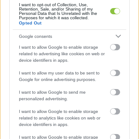
I want to opt-out of Collection, Use,
Azon olvasóinknak, akik szeretnék jobban átlátni, 
Retention, Sale, and/or Sharing of my
Personal Data that Is Unrelated with the
hogy mire mennyit költ az önkormányzat az 
Purposes for which it was collected.
Opted Out
adójukból, a részükre egy interaktív felületen 
mutatjuk be Kecskemét költségvetését. Erről 
itt 
Google consents
írtunk
 részletesebben.
I want to allow Google to enable storage
related to advertising like cookies on web or
A másik szolgáltatásunk pedig azok részére 
device identifiers in apps.
lehet hasznos, akik civilként pályázaton 
I want to allow my user data to be sent to
indulnának. Ebben a 
rovatunkban
 igyekszünk 
Google for online advertising purposes.
rendszeresen gyűjteni a pályázati lehetőségeket.
I want to allow Google to send me
Köszönjük a segítségét!
personalized advertising.
I want to allow Google to enable storage
related to analytics like cookies on web or
HIRDETÉS
device identifiers in apps.
I want to allow Google to enable storage