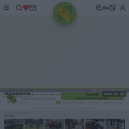
HIRDETÉS
KECSKEMÉTEN
2021. 05. 18.