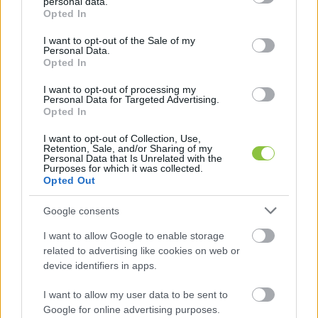
personal data.
grant or deny consent to Google and its third-party tags to
Opted In
use your data for below specified purposes in below Google
consent section.
I want to opt-out of the Sale of my
Personal Data.
Ugyanakkor alacsony a meggyőződése a WHO-
Opted In
nak arról, hogy 60 év felett hatásos a vakcina. 
I want to opt-out of processing my
Arról pedig nagyon alacsony mértékben vannak 
Personal Data for Targeted Advertising.
Opted In
meggyőződve, hogy 60 év felett megvéd a 
Sinopharm a koronavírus súlyos 
I want to opt-out of Collection, Use,
Retention, Sale, and/or Sharing of my
mellékhatásaitól. Szintén nagyon alacsony a 
Personal Data that Is Unrelated with the
Purposes for which it was collected.
meggyőződésük arról, hogy a 
Opted Out
társbetegségekkel bíró embereknél hatásos a 
Google consents
vakcina és megvédi őket a súlyos 
I want to allow Google to enable storage
mellékhatásoktól.
related to advertising like cookies on web or
device identifiers in apps.
I want to allow my user data to be sent to
Google for online advertising purposes.