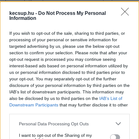
kapcsolatban (ez nem azonos az európai 
gyógyszerügynökség engedélyével), a 
kecsup.hu -
Do Not Process My Personal
Information
szervezet éppen erről az oltásról adott ki egy 
tanulmányt, amelyben arról írnak, hogy nem 
If you wish to opt-out of the sale, sharing to third parties, or
igazán vannak meggyőződve arról, hogy 60 év 
processing of your personal or sensitive information for
targeted advertising by us, please use the below opt-out
felett hatásos a kínai oltóanyag.
section to confirm your selection. Please note that after your
opt-out request is processed you may continue seeing
A WHO engedély ettől még meglehet, ezt 
interest-based ads based on personal information utilized by
jelezte is a szervezet. De azt is, hogy ehhez a 
us or personal information disclosed to third parties prior to
your opt-out. You may separately opt-out of the further
még hiányzó adatokat látni szeretnék. Arról nincs 
disclosure of your personal information by third parties on the
szó, hogy a WHO szervezet szerint ne lenne jó a 
IAB’s list of downstream participants. This information may
vakcina. Arról ugyanis meggyőződtek, hogy 60 
also be disclosed by us to third parties on the
IAB’s List of
Downstream Participants
that may further disclose it to other
év alatt hatásos ez az oltás. De már csak 
third parties.
közepes mértékűnek tartják azt a 
Please note that this website/app uses one or more Google
Personal Data Processing Opt Outs
meggyőződésüket, hogy 60 év alatt alacsony a 
services and may gather and store information including but
vírus okozta súlyos mellékhatások kockázata.
not limited to your visit or usage behaviour. You may click to
I want to opt-out of the Sharing of my