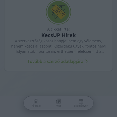
A cikket írta:
KecsUP
Hírek
A szerkesztőség közös hangja: nem egy vélemény,
hanem közös álláspont. Közérdekű ügyek, fontos helyi
folyamatok – pontosan, érthetően, felelősen. Itt a
KecsUP maga szólal meg.
Tovább a szerző adatlapjára
Főoldal
Friss
Események