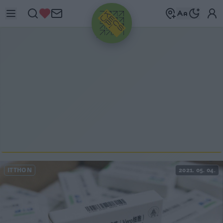
HIRDETÉS
ITTHON
2021. 05. 04.