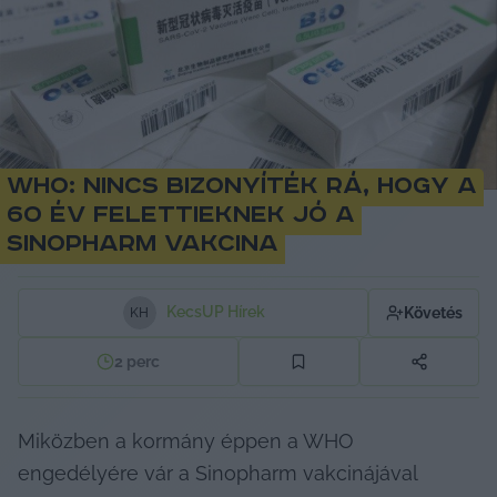
WHO: Nincs bizonyíték rá, hogy a
60 év felettieknek jó a
Sinopharm vakcina
KecsUP Hírek
Követés
K
H
2
perc
Miközben a kormány éppen a WHO 
engedélyére vár a Sinopharm vakcinájával 