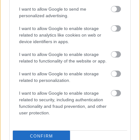
I want to allow Google to send me
personalized advertising.
Nem mi fogalmazunk ilyen kacifántosan, a WHO 
I want to allow Google to enable storage
így fejezi ki, hogy miben mennyire biztos.
related to analytics like cookies on web or
device identifiers in apps.
Közben a 
444.hu portál
 egy nem reprezentatív 
„kutatás” eredményéről számolt be. Arra kérték 
I want to allow Google to enable storage
related to functionality of the website or app.
olvasóikat, hogy akik az oltások után 
antitesttesztet végeztettek (laboratóriumi 
I want to allow Google to enable storage
related to personalization.
körülmények között), küldjék be az eredményt, 
kiértékeltetik szakértőkkel. Több, mint 500 minta 
I want to allow Google to enable storage
érkezett be, és azt tapasztalták, hogy a legtöbb 
related to security, including authentication
functionality and fraud prevention, and other
negatív teszt (nincs kellő mértékű antitest) olyan 
user protection.
idős emberektől érkezett, akiket Sinopharm 
vakcinával oltottak.
CONFIRM