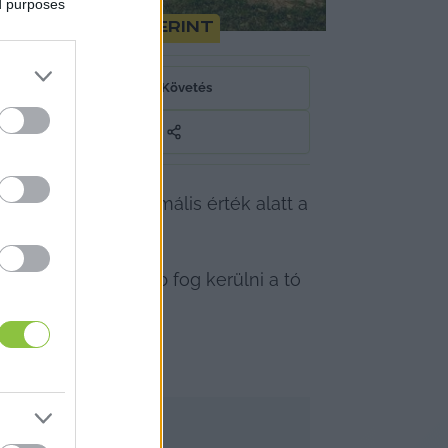
ed purposes
orgatókönyv szerint
Követés
lékkal van a maximális érték alatt a 
dióban. 
iméterrel lejjebb fog kerülni a tó 
rdés.