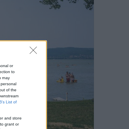
sonal or
ection to
ou may
 personal
out of the
 downstream
B’s List of
er and store
to grant or