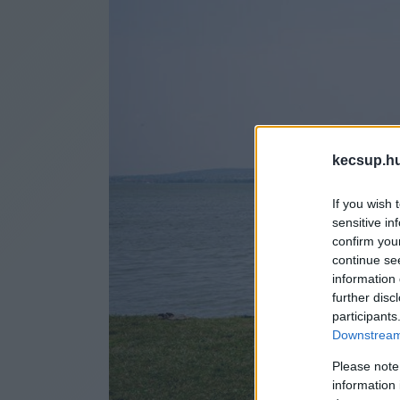
kecsup.h
If you wish 
sensitive in
confirm you
continue se
information 
further disc
participants
Downstream 
Please note
information 