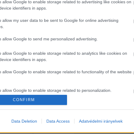
o allow Google to enable storage related to advertising like cookies on
evice identifiers in apps.
nyv az, hogy több száz évre előre megoldódik a probl
o allow my user data to be sent to Google for online advertising
t mondta, a probléma alapvetően az, hogy az utóbbi év
s.
to allow Google to send me personalized advertising.
o allow Google to enable storage related to analytics like cookies on
evice identifiers in apps.
o allow Google to enable storage related to functionality of the website
tikai érdekek állnak, tette hozzá, hiszen biológiaila
o allow Google to enable storage related to personalization.
CONFIRM
o allow Google to enable storage related to security, including
cation functionality and fraud prevention, and other user protection.
Data Deletion
Data Access
Adatvédelmi irányelvek