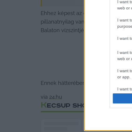
I want t
web or d
Ehhez képest az optimista forgatókö
I want t
pillanatnyilag van a Balatonban. Min
purpose
Balaton vízszintjét.
I want 
I want t
web or d
I want t
or app.
Ennek hátterében gazdasági és turisz
I want t
via 
24.hu
K
I want t
ECSUP SHORTS
authenti