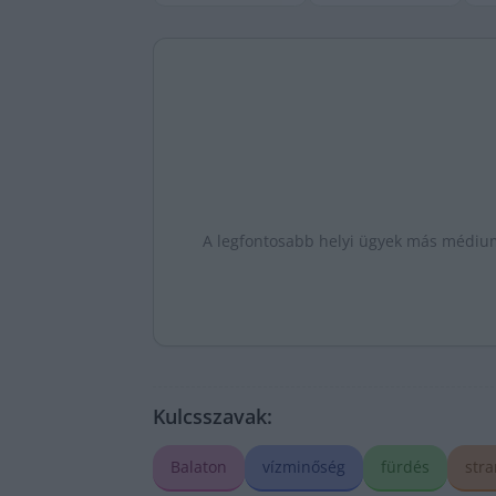
A legfontosabb helyi ügyek más médiumo
Kulcsszavak:
Balaton
vízminőség
fürdés
str