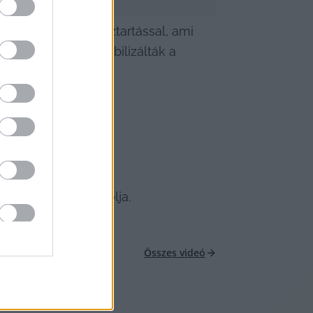
éma azzal a vízháztartással, ami 
tizedekben túlstabilizálták a 
g semmi nem indokolja.
Összes videó