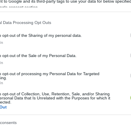
 to Google and its third-party tags to use your data for below specifi
ogle consent section.
 a balatoni fürdésnek a legrosszabb f
l Data Processing Opt Outs
Lapszemle
L
o opt-out of the Sharing of my personal data.
In
o opt-out of the Sale of my Personal Data.
lyebb a Balaton, mint jelenleg, most nagyjából 4 száza
In
oni Limnológiai Kutatóintézet főmunkatársa az 
InfoRá
to opt-out of processing my Personal Data for Targeted
ing.
lennek, hogy az elkövetkezendő hónapokban 20-30 cent
In
őség szerint pedig
o opt-out of Collection, Use, Retention, Sale, and/or Sharing
ersonal Data that Is Unrelated with the Purposes for which it
lected.
Out
 a tó vízminősége, hogy lehetetlenné válik benne a fü
consents