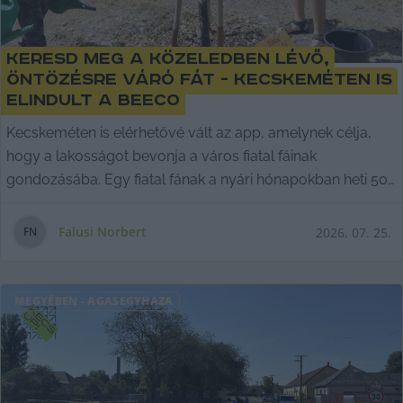
Keresd meg a közeledben lévő,
öntözésre váró fát - Kecskeméten is
elindult a Beeco
Kecskeméten is elérhetővé vált az app, amelynek célja,
hogy a lakosságot bevonja a város fiatal fáinak
gondozásába. Egy fiatal fának a nyári hónapokban heti 50–
70 liter vízre is szüksége lehet.
Falusi Norbert
2026. 07. 25.
F
N
MEGYÉBEN
-
ÁGASEGYHÁZA