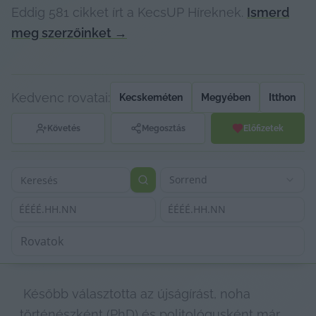
Eddig 581 cikket írt a KecsUP Híreknek.
Ismerd
meg szerzőinket
→
Kedvenc rovatai:
Kecskeméten
Megyében
Itthon
Követés
Megosztás
Előfizetek
Sorrend
ÉÉÉÉ.HH.NN
ÉÉÉÉ.HH.NN
 Később választotta az újságírást, noha 
történészként (PhD) és politológusként már 