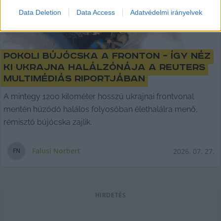
Data Deletion
Data Access
Adatvédelmi irányelvek
Pokoli bújócska a fronton – így néz
ki Ukrajna halálzónája a Reuters
multimédiás riportjában
A mintegy 1200 kilométer hosszú ukrajnai frontvonal
mentén húzódó halálos folyosóban élethalálra menő,
rémisztő bújócska zajlik.
Falusi Norbert
2026. 07. 27.
F
N
HIRDETÉS