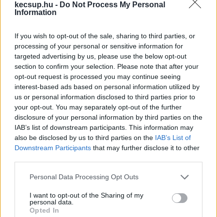
kecsup.hu -
Do Not Process My Personal
Information
Jelentkezz be a KecsUP-ra!
Lépj be a beszélgetéshez és hogy jobban megismerjük
If you wish to opt-out of the sale, sharing to third parties, or
egymást.
processing of your personal or sensitive information for
targeted advertising by us, please use the below opt-out
BELÉPÉS
section to confirm your selection. Please note that after your
opt-out request is processed you may continue seeing
interest-based ads based on personal information utilized by
us or personal information disclosed to third parties prior to
NAGYVILÁGBAN
your opt-out. You may separately opt-out of the further
disclosure of your personal information by third parties on the
IAB’s list of downstream participants. This information may
also be disclosed by us to third parties on the
IAB’s List of
Downstream Participants
that may further disclose it to other
third parties.
Please note that this website/app uses one or more Google
Personal Data Processing Opt Outs
services and may gather and store information including but
not limited to your visit or usage behaviour. You may click to
I want to opt-out of the Sharing of my
personal data.
grant or deny consent to Google and its third-party tags to
Opted In
Mit keres a tiszakécskei Duna
use your data for below specified purposes in below Google