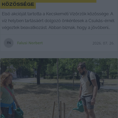
közössége
Első akcióját tartotta a Kecskeméti Vízőrzők közössége. A
víz helyben tartásáért dolgozó önkéntesek a Csukás-érnél
végeztek beavatkozást. Abban bíznak, hogy a jövőbeni
munkáikhoz egyre többen csatlakoznak majd.
Falusi Norbert
2026. 07. 26.
F
N
KECSKEMÉTEN