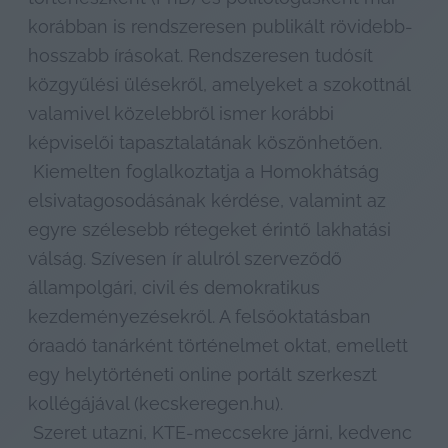
korábban is rendszeresen publikált rövidebb-
hosszabb írásokat. Rendszeresen tudósít 
közgyűlési ülésekről, amelyeket a szokottnál 
valamivel közelebbről ismer korábbi 
képviselői tapasztalatának köszönhetően.

 Kiemelten foglalkoztatja a Homokhátság 
elsivatagosodásának kérdése, valamint az 
egyre szélesebb rétegeket érintő lakhatási 
válság. Szívesen ír alulról szerveződő 
állampolgári, civil és demokratikus 
kezdeményezésekről. A felsőoktatásban 
óraadó tanárként történelmet oktat, emellett 
egy helytörténeti online portált szerkeszt 
kollégájával (kecskeregen.hu).

 Szeret utazni, KTE-meccsekre járni, kedvenc 