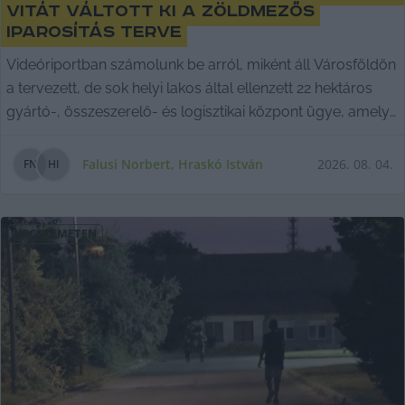
vitát váltott ki a zöldmezős
iparosítás terve
Videóriportban számolunk be arról, miként áll Városföldön
a tervezett, de sok helyi lakos által ellenzett 22 hektáros
gyártó-, összeszerelő- és logisztikai központ ügye, amely
egy telepítési tanulmányterv szerint a község belterületén,
egy lakóházakkal határos ingatlanon és környezetében
Falusi Norbert
,
Hraskó István
2026. 08. 04.
F
N
H
I
épülne meg.
KECSKEMÉTEN