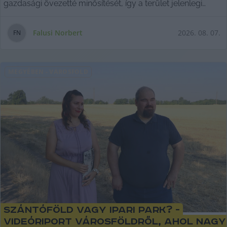
gazdasági övezetté minősítését, így a terület jelenlegi
falusias lakóövezet besorolása nem változik.
Falusi Norbert
2026. 08. 07.
F
N
MEGYÉBEN
-
VÁROSFÖLD
Szántóföld vagy ipari park? -
videóriport Városföldről, ahol nagy