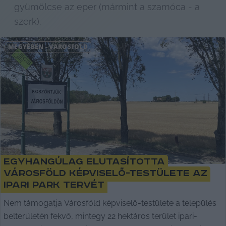
gyümölcse az eper (mármint a szamóca - a 
szerk). 
MEGYÉBEN
-
VÁROSFÖLD
Egyhangúlag elutasította
Városföld képviselő-testülete az
ipari park tervét
Nem támogatja Városföld képviselő-testülete a település
belterületén fekvő, mintegy 22 hektáros terület ipari-