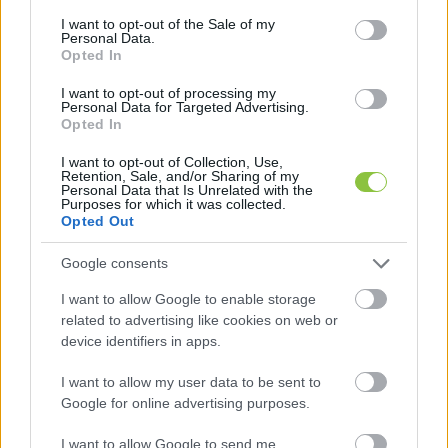
Aszfalt Közép-Afrikában? – A kongói
consent section.
I want to opt-out of the Sale of my
gigaberuházás története és a
Personal Data.
Opted In
politikai vita háttere
I want to opt-out of processing my
A tiszakécskei székhelyű Duna Aszfalt nem egy hazai
Personal Data for Targeted Advertising.
autópálya miatt került reflektorfénybe, hanem egy 126
Opted In
milliárd forintos közép-afrikai beruházás kapcsán.
I want to opt-out of Collection, Use,
Retention, Sale, and/or Sharing of my
Personal Data that Is Unrelated with the
Purposes for which it was collected.
Falusi Norbert
2026. 07. 28.
F
N
Opted Out
Google consents
KECSKEMÉTEN
I want to allow Google to enable storage
related to advertising like cookies on web or
device identifiers in apps.
I want to allow my user data to be sent to
Google for online advertising purposes.
I want to allow Google to send me