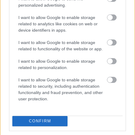
personalized advertising.
I want to allow Google to enable storage
A beteg platánok száraz ágait
related to analytics like cookies on web or
vágták le a csontszáraz
device identifiers in apps.
Vasútkertben
I want to allow Google to enable storage
„A sejtburjánzással érintett fáknak jól látható tünetei
related to functionality of the website or app.
vannak, ugyanakkor jelenleg nincs ellene hatékony
gyógymód” – válaszolta a KecsUP Hírek kérdésére még
I want to allow Google to enable storage
related to personalization.
július elején Burszki Darinka főkertész.
Falusi Norbert
2026. 07. 27.
F
N
I want to allow Google to enable storage
related to security, including authentication
functionality and fraud prevention, and other
user protection.
NAGYVILÁGBAN
CONFIRM