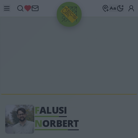
HIRDETÉS
F
ALUSI
N
ORBERT