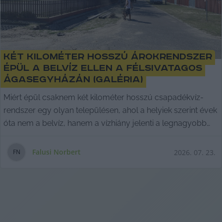
Két kilométer hosszú árokrendszer
épül a belvíz ellen a félsivatagos
Ágasegyházán (galéria)
Miért épül csaknem két kilométer hosszú csapadékvíz-
rendszer egy olyan településen, ahol a helyiek szerint évek
óta nem a belvíz, hanem a vízhiány jelenti a legnagyobb
problémát? Falusi Norbert riportja.
Falusi Norbert
2026. 07. 23.
F
N