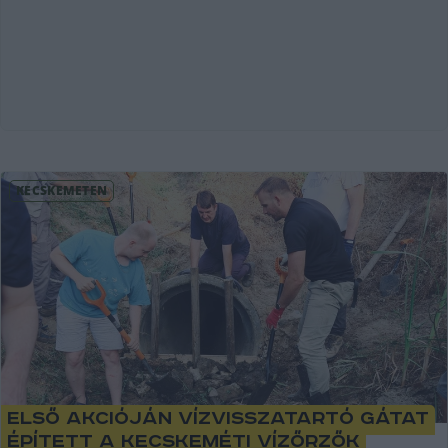
KECSKEMÉTEN
Első akcióján vízvisszatartó gátat
épített a Kecskeméti Vízőrzők