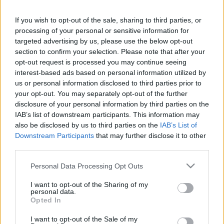
hírös város, ami évről évre egyre több ember 
otthona. A lakosok éppúgy büszkék az itt 
If you wish to opt-out of the sale, sharing to third parties, or
processing of your personal or sensitive information for
született fontos alkotókra és magyar hősökre, 
targeted advertising by us, please use the below opt-out
mint az autójuk márkájára. Itt az ideje, hogy 
a 
section to confirm your selection. Please note that after your
kecskemétiek azokra is figyeljenek, akik most 
opt-out request is processed you may continue seeing
interest-based ads based on personal information utilized by
alakítják a hírös város valódi arcát.
us or personal information disclosed to third parties prior to
your opt-out. You may separately opt-out of the further
disclosure of your personal information by third parties on the
Alkotói jelenlét rovatunkban kiállunk a fiatal 
IAB’s list of downstream participants. This information may
művészekért és hangot adunk azoknak, 
also be disclosed by us to third parties on the
IAB’s List of
akikről keveset hallani a vidéki kánonban.
Downstream Participants
that may further disclose it to other
third parties.
A helyi kulturális élet nem merül ki a művelődési 
Please note that this website/app uses one or more Google
Personal Data Processing Opt Outs
központ programfüzetével. Sok ragyogó 
services and may gather and store information including but
not limited to your visit or usage behaviour. You may click to
I want to opt-out of the Sharing of my
egyéniség a radar alatt tevékenykedik, vagy a 
personal data.
grant or deny consent to Google and its third-party tags to
Opted In
fővárosban kap elismerést. A szubkultúrák 
use your data for below specified purposes in below Google
consent section.
szintén nehezen maradnak meg Kecskeméten, 
I want to opt-out of the Sale of my