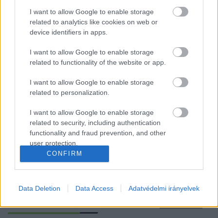
Alkotói jelenlét sorozatunkban ezeket az 
I want to allow Google to enable storage
embereket szeretnénk elérni. Havi 
related to analytics like cookies on web or
rendszerességgel fogjuk bemutatni azokat, akik 
device identifiers in apps.
kapcsolódnak Kecskemét városához, értéket 
I want to allow Google to enable storage
teremtenek és elgondolkodtatnak minket.
related to functionality of the website or app.
A rovatban 
először 
Dóka Gábor fotográfust
I want to allow Google to enable storage
ismerhetjük meg
, majd 
Szűcs Róbert Krisztiánt
, 
related to personalization.
egy kevésbé ismert, de színes szubkultúra 
I want to allow Google to enable storage
képviselőjét.
related to security, including authentication
functionality and fraud prevention, and other
user protection.
“Magával ránt az elitizmus” – Beszélgetés 
CONFIRM
Dóka Gáborral, fiatal fotográfussal
Data Deletion
Data Access
Adatvédelmi irányelvek
K
ECSUP SHORTS
Összes videó