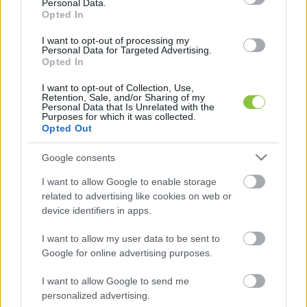
Personal Data.
hiába élnek itt lelkes rajongók. 
Nem kell 
Opted In
lokálpatriótának lenni ahhoz, hogy valaki 
I want to opt-out of processing my
Personal Data for Targeted Advertising.
színesítse a város szellemiségét.
 Külföldi 
Opted In
művészek látogatnak ide és rövid idő alatt is 
I want to opt-out of Collection, Use,
maradandó értéket teremtenek. A szárnyukat 
Retention, Sale, and/or Sharing of my
Personal Data that Is Unrelated with the
bontó, még áttörés előtt álló fiatalok pedig a 
Purposes for which it was collected.
Opted Out
legfrissebb ötleteiken dolgoznak és nyomot 
hagynak az utcáinkon.
Google consents
I want to allow Google to enable storage
related to advertising like cookies on web or
device identifiers in apps.
I want to allow my user data to be sent to
Google for online advertising purposes.
I want to allow Google to send me
personalized advertising.