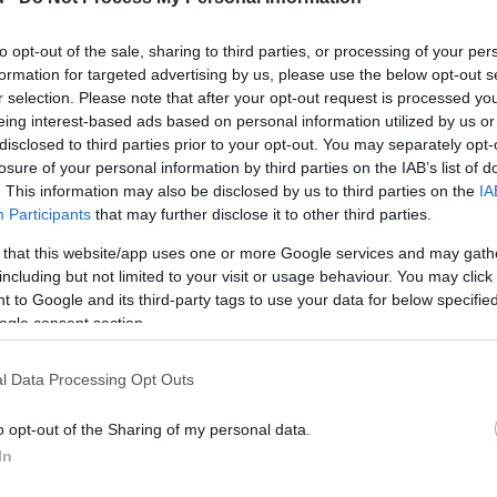
to opt-out of the sale, sharing to third parties, or processing of your per
formation for targeted advertising by us, please use the below opt-out s
r selection. Please note that after your opt-out request is processed y
eing interest-based ads based on personal information utilized by us or
disclosed to third parties prior to your opt-out. You may separately opt-
losure of your personal information by third parties on the IAB’s list of
ngoztak a végrehajtók letartóztatott
. This information may also be disclosed by us to third parties on the
IA
Participants
that may further disclose it to other third parties.
 that this website/app uses one or more Google services and may gath
2
perc
including but not limited to your visit or usage behaviour. You may click 
 to Google and its third-party tags to use your data for below specifi
ogle consent section.
ner-ügyről
, illetve említettük, hogy olyan új végreh
zatra is jelentkezett, amikor még javában dübörgöt
l Data Processing Opt Outs
együttműködése
.
o opt-out of the Sharing of my personal data.
hogy a végrehajtói pozíciókat meg lehetett vásárolni,
In
ettek Schadlnak, aki az ügyészség gyanúja szerint 
Va