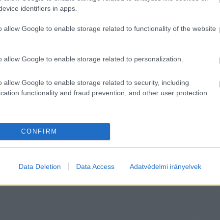
evice identifiers in apps.
lnöke megállapítja a végrehajtói szolgálat megszűn
o allow Google to enable storage related to functionality of the website
napok száma meghaladja egy naptári évben a 275 napot 
zság pillanata, letelik az a 275 nap, amelyet Schadl Gy
o allow Google to enable storage related to personalization.
ezzel a törvény erejénél fogva 
megszűnik a végrehajtó
o allow Google to enable storage related to security, including
án újabb 90 napra meghosszabbították előzetes leta
cation functionality and fraud prevention, and other user protection.
g 
véget ér végrehajtói pályafutása
.
CONFIRM
HIRDETÉS
Data Deletion
Data Access
Adatvédelmi irányelvek