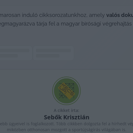
amarosan induló cikksorozatunkhoz, amely 
valós do
magyarázva tárja fel a magyar bírósági végrehajtás a
A cikket írta:
Sebők
Krisztián
ebb ügyeivel is foglalkozott. Több cikkben dolgozta fel a hírhedt vé
miközben otthonosan mozgott a sportújságírás világában is.