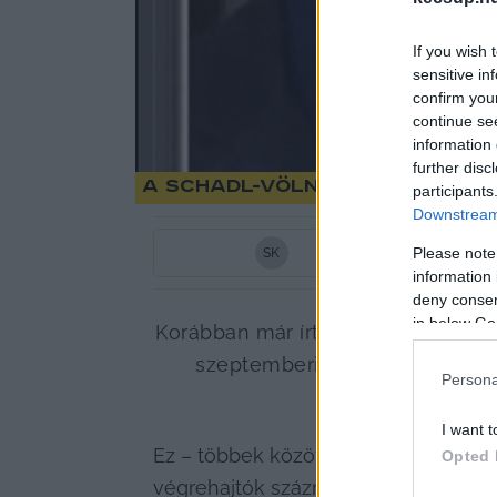
If you wish 
sensitive in
confirm you
continue se
information 
further disc
A Schadl-Völner-ügy: hara
participants
Downstream 
Please note
S
K
information 
deny consent
in below Go
Korábban már írtunk a 
Schadl-Völ
szeptemberi végrehajtói pályá
Persona
I want t
Ez – többek között – azt jelentette, 
Opted 
végrehajtók százmilliós összeget fiz