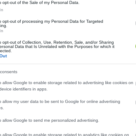
o opt-out of the Sale of my Personal Data.
lefizette. A fideszes politikus és a 
Magyar Bírósági Vég
In
ommal bűnözhettek, egész addig, amíg Schadlt és fel
to opt-out of processing my Personal Data for Targeted
nagy mennyiségű készpénz
 és 
diplomata útleveleik
ing.
In
adlábon védekezik, ellentétben 
Schaldlal
, aki viszo
o opt-out of Collection, Use, Retention, Sale, and/or Sharing
z, hogy 
Schadl György
a korrupt és bűnöző MBVK el
ersonal Data that Is Unrelated with the Purposes for which it
lected.
Out
consents
o allow Google to enable storage related to advertising like cookies on
evice identifiers in apps.
o allow my user data to be sent to Google for online advertising
s.
to allow Google to send me personalized advertising.
rta meg azt, hogy Schadl végrehajtói karrierjének lő
i szolgálat megszűnik, ha a bírósági végrehajtást felü
o allow Google to enable storage related to analytics like cookies on