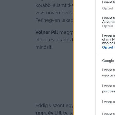
I want t
korábbi államtitkárát, 
Völner Pált
 is 
Opted 
2021 novemberéig stratégiai nyugal
I want 
Ferihegyen lekapcsolták, miközben 
Advertis
Opted 
Völner Pál
 meggyanúsítása óta szab
I want t
előzetes letartóztatásban csücsül. A
of my P
was col
minősíti.
Opted 
Google 
I want t
web or d
I want t
purpose
I want 
Eddig viszont egyetlen orgánum sem í
1994. év LIII. tv.
 szerint a végrehajtó
I want t