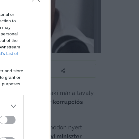
sonal or
ection to
ou may
 personal
out of the
 downstream
 elnökének
B’s List of
er and store
to grant or
ed purposes
ajtót neveztek ki, aki már a tavaly 
t 
Schadl és Völner korrupciós 
 így az ilyen bűnös módon nyert 
rga Judit igazságügyi miniszter