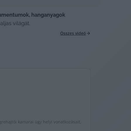
kumentumok, hanganyagok
ljas világát.
Összes videó
grehajtói kamarai ügy helyi vonatkozásait,