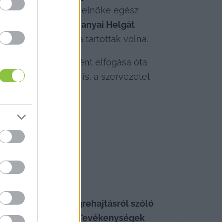
rehajtó Kar (MBVK)
 elnöke egész 
eségét, 
Schadl-Baranyai Helgát
 birtokában Dubaiba tartottak volna.
nt a repülőtéren történt elfogása óta 
nöke
 lehet továbbra is, a szervezetet 
ttek. 
A bírósági végrehajtásról szóló 
gyelő 
Szabályozott Tevékenységek 