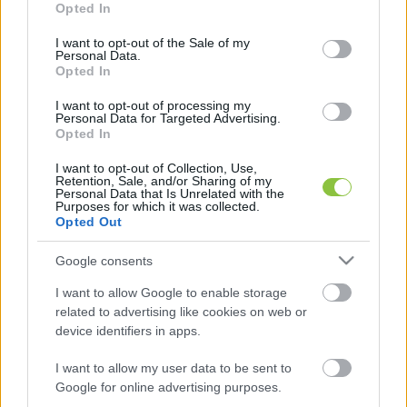
Opted In
use your data for below specified purposes in below Google
19 órakor a Csongrádi Múzsa Művészeti 
consent section.
I want to opt-out of the Sale of my
Personal Data.
Egyesület műsora kezdődik. Honlapjuk 
Opted In
szerint azért alakultak meg 20 éve, hogy az 
I want to opt-out of processing my
egyesület „összefogja és szervezze a 
Personal Data for Targeted Advertising.
Opted In
művészeti életet, valamint azokat az 
embereket, akik a magukénak érzik a 
I want to opt-out of Collection, Use,
Retention, Sale, and/or Sharing of my
művészetekért való tenni akarást, többek 
Personal Data that Is Unrelated with the
Purposes for which it was collected.
között a fiatalok nevelését-oktatását.”

Opted Out
 A tagjaik sorában nem csak művészek, 
Google consents
pedagógusok, hanem a társadalom széles 
I want to allow Google to enable storage
rétegéből, más területtel foglalkozók is 
related to advertising like cookies on web or
vannak.
device identifiers in apps.
I want to allow my user data to be sent to
20:30-tól a musical kedvelőit várják a 
Google for online advertising purposes.
színpadhoz, ahol énekesek, színészek adnak 