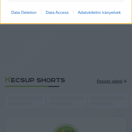
tűzijátékaként. Ön mit gondol? Írja le 
kommentben 
Facebook oldalunkon a cikk alá
.
Data Deletion
Data Access
Adatvédelmi irányelvek
K
ECSUP SHORTS
Összes videó