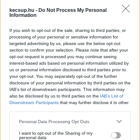
a kecskemétiek vagy bárki, aki ellátogat 
kecsup.hu -
Do Not Process My Personal
városunkba.
Information
If you wish to opt-out of the sale, sharing to third parties, or
16 órakor lesz az ünnepi megemlékezés. A 
processing of your personal or sensitive information for
Szent István szobor előtti téren Sztachó-
targeted advertising by us, please use the below opt-out
section to confirm your selection. Please note that after your
Pekáry István alpolgármester mond ünnepi 
opt-out request is processed you may continue seeing
beszédet. Majd megáldják az ünnepi 
interest-based ads based on personal information utilized by
us or personal information disclosed to third parties prior to
kenyeret, ekkor Jakab István (az 
your opt-out. You may separately opt-out of the further
országgyűlés alelnöke, a MAGOSZ elnöke) 
disclosure of your personal information by third parties on the
és Göbölyös Károly (megyei agrárkamara 
IAB’s list of downstream participants. This information may
also be disclosed by us to third parties on the
IAB’s List of
alelnöke) mondanak beszédet. Utána 
Downstream Participants
that may further disclose it to other
koszorúzás lesz.
third parties.
Please note that this website/app uses one or more Google
Personal Data Processing Opt Outs
17 órakor koncertet ad a 40 éves Hegedűs 
services and may gather and store information including but
not limited to your visit or usage behaviour. You may click to
I want to opt-out of the Sharing of my
Együttes a főtéri nagyszínpadon.
personal data.
grant or deny consent to Google and its third-party tags to