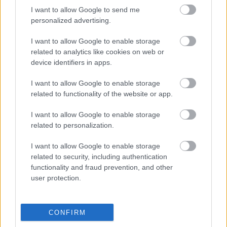
I want to allow Google to send me
elő népszerű dallamokat.
personalized advertising.
I want to allow Google to enable storage
22 órakor DJ Pénzes kezeli majd a 
related to analytics like cookies on web or
laptopokat és táncoltatja meg a közönséget.
device identifiers in apps.
I want to allow Google to enable storage
Ön elégedett a kecskeméti ünnepi 
related to functionality of the website or app.
programmal?
I want to allow Google to enable storage
Ez a program kíséri az ünnepet tehát augusztus 
related to personalization.
20-án Kecskeméten. Szerkesztőségünkbe 
befutott már olyan vélemény, amely szerint ez a 
I want to allow Google to enable storage
related to security, including authentication
műsor nem túl izgalmas, és ez csak azért 
functionality and fraud prevention, and other
lehetséges, mert a szervezők talán úgy vélték, 
user protection.
hogy minden magyarnak a fővárosi tűzijátékon a 
helye, amelyet már nagy csinnadrattával 
CONFIRM
beharangoztak Európa legnagyobb 