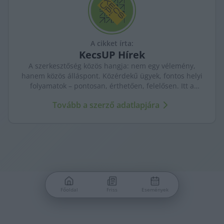
A cikket írta:
KecsUP
Hírek
A szerkesztőség közös hangja: nem egy vélemény,
hanem közös álláspont. Közérdekű ügyek, fontos helyi
folyamatok – pontosan, érthetően, felelősen. Itt a
KecsUP maga szólal meg.
Tovább a szerző adatlapjára
Főoldal
Friss
Események