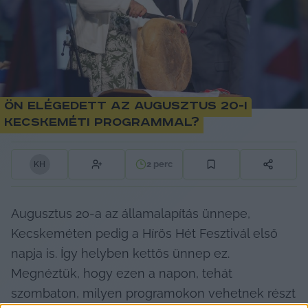
Ön elégedett az augusztus 20-i
kecskeméti programmal?
2
perc
K
H
Augusztus 20-a az államalapítás ünnepe, 
Kecskeméten pedig a Hírös Hét Fesztivál első 
napja is. Így helyben kettős ünnep ez. 
Megnéztük, hogy ezen a napon, tehát 
szombaton, milyen programokon vehetnek részt 