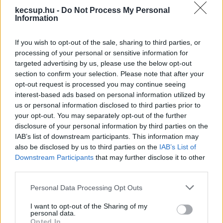
kecsup.hu -
Do Not Process My Personal
Information
If you wish to opt-out of the sale, sharing to third parties, or
processing of your personal or sensitive information for
targeted advertising by us, please use the below opt-out
section to confirm your selection. Please note that after your
opt-out request is processed you may continue seeing
Az persze nem rossz, ha egy elkezdett 
interest-based ads based on personal information utilized by
beruházást nem hagynak félbe, és az is rendben 
us or personal information disclosed to third parties prior to
your opt-out. You may separately opt-out of the further
van, ha erről a polgármester úgy vélekedik, 
disclosure of your personal information by third parties on the
hogy a jövőnkbe kerülnének a befejezetlen 
IAB’s list of downstream participants. This information may
also be disclosed by us to third parties on the
IAB’s List of
fejlesztések. De vajon mit gondoljunk akkor az 
Downstream Participants
that may further disclose it to other
el sem kezdett, megszüntetett beruházásokról? 
third parties.
Mert most van ilyen.
Please note that this website/app uses one or more Google
Personal Data Processing Opt Outs
És eddig csak konkrétan a városban 
services and may gather and store information including but
megszüntetett állami beruházásokról esett szó. 
not limited to your visit or usage behaviour. You may click to
I want to opt-out of the Sharing of my
personal data.
grant or deny consent to Google and its third-party tags to
De városunkat érinti egy sor olyan útfejlesztés, 
Opted In