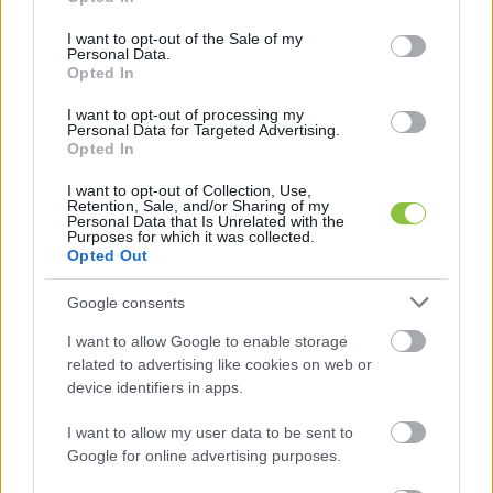
use your data for below specified purposes in below Google
amelyet szintén megszüntetett vagy 
consent section.
I want to opt-out of the Sale of my
Personal Data.
abbahagyott a kormány. A listában ezeket 
Opted In
találtuk:
I want to opt-out of processing my
Personal Data for Targeted Advertising.
Opted In
Kecskemét-Békéscsaba-Gyula elsőrendű 
I want to opt-out of Collection, Use,
főút komplex közút felújítási feladatok
Retention, Sale, and/or Sharing of my
Personal Data that Is Unrelated with the
Purposes for which it was collected.
Opted Out
HIRDETÉS
Google consents
I want to allow Google to enable storage
related to advertising like cookies on web or
device identifiers in apps.
I want to allow my user data to be sent to
Google for online advertising purposes.