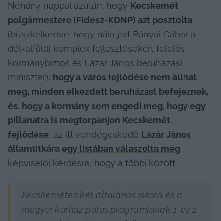
Néhány nappal azután, hogy 
Kecskemét 
polgármestere (Fidesz-KDNP) azt posztolta
(büszkélkedve, hogy nála járt Bányai Gábor a 
dél-alföldi komplex fejlesztésekért felelős 
kormánybiztos és Lázár János beruházási 
miniszter), 
hogy a város fejlődése nem állhat 
meg, minden elkezdett beruházást befejeznek, 
és, hogy a kormány sem engedi meg, hogy egy 
pillanatra is megtorpanjon Kecskemét 
fejlődése
, az itt vendégeskedő 
Lázár János 
államtitkára 
egy listában válaszolta meg
képviselői kérdésre, hogy a többi között
Kecskeméten két általános iskola és a 
megyei kórház pólus programjának 1. és 2. 