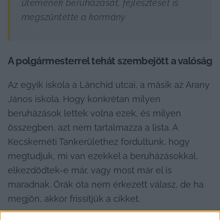
ütemének beruházását, fejlesztését is 
megszüntette a kormány
A polgármesterrel tehát szembejött a valóság
Az egyik iskola a Lánchíd utcai, a másik az Arany 
János iskola. Hogy konkrétan milyen 
beruházások lettek volna ezek, és milyen 
összegben, azt nem tartalmazza a lista. A 
Kecskeméti Tankerülethez fordultunk, hogy 
megtudjuk, mi van ezekkel a beruházásokkal, 
elkezdődtek-e már, vagy most már el is 
maradnak. Órák óta nem érkezett válasz, de ha 
megjön, akkor frissítjük a cikket.