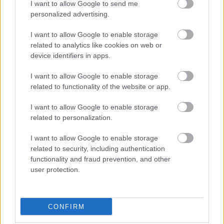
I want to allow Google to send me
personalized advertising.
Útfelújítások:
I want to allow Google to enable storage
related to analytics like cookies on web or
Kecskemét-Dunaföldvár II.R. Főút 
device identifiers in apps.
10+35010+650 csomópont
I want to allow Google to enable storage
related to functionality of the website or app.
Kecskemét-Dunaföldvár főút II.R. 
I want to allow Google to enable storage
18+00034500+500
related to personalization.
I want to allow Google to enable storage
Kecskemét-Dunaföldvár főút II.R. 
related to security, including authentication
30+70031+000 csomópont
functionality and fraud prevention, and other
user protection.
Kecskemét-Dunaföldvár főút II.R. 
34+50051+000
CONFIRM