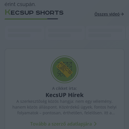
érint csupán.
K
ECSUP SHORTS
Összes videó
A cikket írta:
KecsUP
Hírek
A szerkesztőség közös hangja: nem egy vélemény,
hanem közös álláspont. Közérdekű ügyek, fontos helyi
folyamatok – pontosan, érthetően, felelősen. Itt a
KecsUP maga szólal meg.
Tovább a szerző adatlapjára