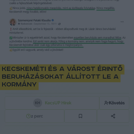
Kecskeméti és a várost érintő
beruházásokat állított le a
kormány
KecsUP Hírek
Követés
K
H
2
perc