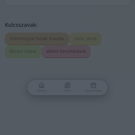
Kulcsszavak:
Szemereyné Pataki Klaudia
Lázár János
Bányai Gábor
állami beruházások
Főoldal
Friss
Események