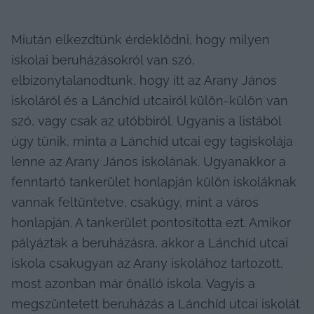
Miután elkezdtünk érdeklődni, hogy milyen 
iskolai beruházásokról van szó, 
elbizonytalanodtunk, hogy itt az Arany János 
iskoláról és a Lánchíd utcairól külön-külön van 
szó, vagy csak az utóbbiról. Ugyanis a listából 
úgy tűnik, minta a Lánchíd utcai egy tagiskolája 
lenne az Arany János iskolának. Ugyanakkor a 
fenntartó tankerület honlapján külön iskoláknak 
vannak feltüntetve, csakúgy, mint a város 
honlapján. A tankerület pontosította ezt. Amikor 
pályáztak a beruházásra, akkor a Lánchíd utcai 
iskola csakugyan az Arany iskolához tartozott, 
most azonban már önálló iskola. Vagyis a 
megszüntetett beruházás a Lánchíd utcai iskolát 