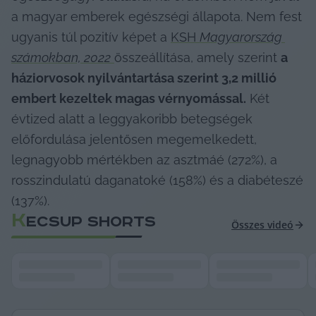
a magyar emberek egészségi állapota. Nem fest 
ugyanis túl pozitív képet a 
KSH 
Magyarország 
számokban, 2022
összeállítása, amely szerint 
a 
háziorvosok nyilvántartása szerint 3,2 millió 
embert kezeltek magas vérnyomással.
 Két 
évtized alatt a leggyakoribb betegségek 
előfordulása jelentősen megemelkedett, 
legnagyobb mértékben az asztmáé (272%), a 
rosszindulatú daganatoké (158%) és a diabéteszé 
(137%).
K
ECSUP SHORTS
Összes videó