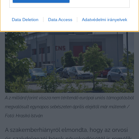
Data Deletion
Data Access
Adatvédelmi irányelvek
A 2 milliárd forint vissza nem térítendő európai uniós támogatásból 
megvalósult egynapos sebészeten április elejétől már műtenek / 
Fotó: Hraskó István
A szakemberhiányról elmondta, hogy az orvosi 
és szakdolgozói bérek növekedésétől is remélik 