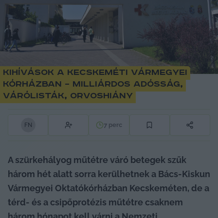
Kihívások a kecskeméti vármegyei
kórházban – milliárdos adósság,
várólisták, orvoshiány
7
perc
F
N
A szürkehályog műtétre váró betegek szűk 
három hét alatt sorra kerülhetnek a Bács-Kiskun 
Vármegyei Oktatókórházban Kecskeméten, de a 
térd- és a csipőprotézis műtétre csaknem 
három hónapot kell várni a Nemzeti 