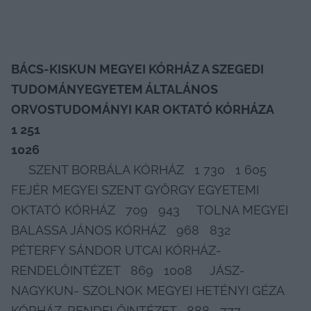
BÁCS-KISKUN MEGYEI KÓRHÁZ A SZEGEDI 
TUDOMÁNYEGYETEM ÁLTALÁNOS 
ORVOSTUDOMÁNYI KAR OKTATÓ KÓRHÁZA
1 251
1026
     SZENT BORBÁLA KÓRHÁZ   1 730   1 605     
FEJÉR MEGYEI SZENT GYÖRGY EGYETEMI 
OKTATÓ KÓRHÁZ   709   943     TOLNA MEGYEI 
BALASSA JÁNOS KÓRHÁZ   968   832     
PÉTERFY SÁNDOR UTCAI KÓRHÁZ-
RENDELŐINTÉZET   869   1008     JÁSZ-
NAGYKUN- SZOLNOK MEGYEI HETÉNYI GÉZA 
KÓRHÁZ-RENDELŐINTÉZET   888   777     