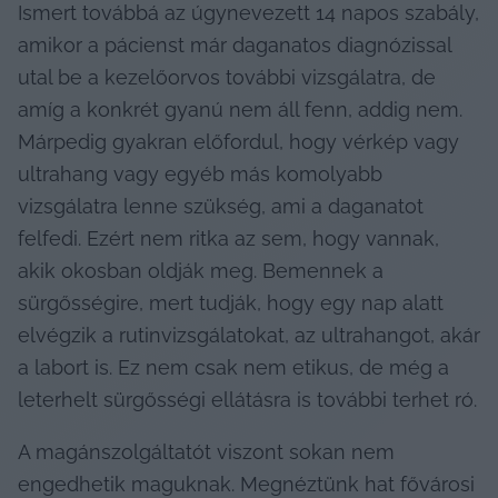
Ismert továbbá az úgynevezett 14 napos szabály, 
amikor a pácienst már daganatos diagnózissal 
utal be a kezelőorvos további vizsgálatra, de 
amíg a konkrét gyanú nem áll fenn, addig nem. 
Márpedig gyakran előfordul, hogy vérkép vagy 
ultrahang vagy egyéb más komolyabb 
vizsgálatra lenne szükség, ami a daganatot 
felfedi. Ezért nem ritka az sem, hogy vannak, 
akik okosban oldják meg. Bemennek a 
sürgősségire, mert tudják, hogy egy nap alatt 
elvégzik a rutinvizsgálatokat, az ultrahangot, akár 
a labort is. Ez nem csak nem etikus, de még a 
leterhelt sürgősségi ellátásra is további terhet ró.
A magánszolgáltatót viszont sokan nem 
engedhetik maguknak. Megnéztünk hat fővárosi 