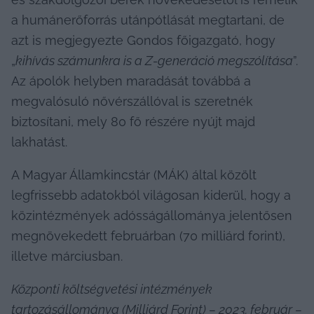
a humánerőforrás utánpótlását megtartani, de 
azt is megjegyezte Gondos főigazgató, hogy 
„
kihívás számunkra is a Z-generáció megszólítása
”. 
Az ápolók helyben maradását továbbá a 
megvalósuló nővérszállóval is szeretnék 
biztosítani, mely 80 fő részére nyújt majd 
lakhatást.
A Magyar Államkincstár (MÁK) által közölt 
legfrissebb adatokból világosan kiderül, hogy a 
közintézmények adósságállománya jelentősen 
megnövekedett februárban (70 milliárd forint), 
illetve márciusban.
Központi költségvetési intézmények 
tartozásállománya (Milliárd Forint) – 2023. február – 