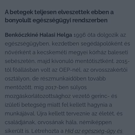
A betegek teljesen elveszettek ebben a 
bonyolult egészségügyi rendszerben 
Benkóczkiné Halasi Helga
 1996 óta dolgozik az 
egészségügyben, kezdetben segédápolóként és 
nővérként a kecskeméti megyei kórház baleseti 
sebészetén, majd kivonuló mentőtisztként. 2015-
től főállásban volt az OEP-nél, az orvosszakértői 
osztályon, de részmunkaidőben tovább 
mentőzött, míg 2017-ben súlyos 
mozgáskorlátozottsághoz vezető gerinc- és 
ízületi betegség miatt fel kellett hagynia a 
munkájával. Újra kellett terveznie az életét, és 
családjának, orvosának hála, némiképpen 
sikerült is. Létrehozta a 
Híd az egészség-ügy és 