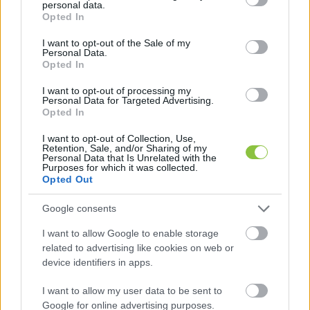
personal data.
mondani, amibe nem győzik a sok pénzt 
grant or deny consent to Google and its third-party tags to
Opted In
use your data for below specified purposes in below Google
belefektetni. Benkóczkiné Halasi Helga szerint 
consent section.
I want to opt-out of the Sale of my
inkább arról van szó, hogy
Personal Data.
Opted In
„
az államnak nem célja a beteg emberek 
I want to opt-out of processing my
meggyógyítása, mert sokba kerül, a 
Personal Data for Targeted Advertising.
Opted In
finanszírozásokat is megvonják, mellyel a 
I want to opt-out of Collection, Use,
várólisták hossza egyre csak nő, ezzel is a 
Retention, Sale, and/or Sharing of my
Personal Data that Is Unrelated with the
magánszektorba kényszerítve a betegek jó részét
”.
Purposes for which it was collected.
Opted Out
Milliárdos kórházi adósságok
Google consents
I want to allow Google to enable storage
Hogy mekkora kihívást jelentenek a várólisták a 
related to advertising like cookies on web or
Bács-Kiskun Megyei Kórházban és mi okozta a 
device identifiers in apps.
kórház milliárdos adósságát arról 
Dr. Gondos 
I want to allow my user data to be sent to
Miklós vármegyei intézményvezető, főigazgatót 
Google for online advertising purposes.