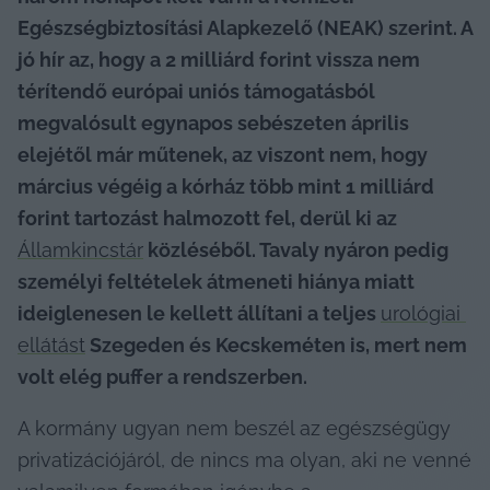
Egészségbiztosítási Alapkezelő (NEAK) szerint. 
A 
jó hír az, hogy a 2 milliárd forint vissza nem 
térítendő európai uniós támogatásból 
megvalósult egynapos sebészeten április 
elejétől már műtenek, az viszont nem, hogy 
március végéig a kórház több mint 1 milliárd 
forint tartozást halmozott fel, derül ki az 
Államkincstár
 közléséből. Tavaly nyáron pedig 
személyi feltételek átmeneti hiánya miatt 
ideiglenesen le kellett állítani a teljes 
urológiai 
ellátást
 Szegeden és Kecskeméten is, mert nem 
volt elég puffer a rendszerben.
A kormány ugyan nem beszél az egészségügy 
privatizációjáról, de nincs ma olyan, aki ne venné 