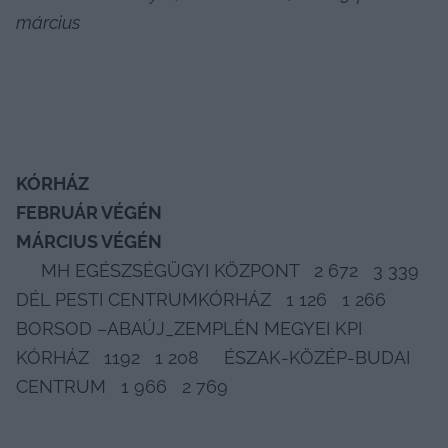
március
KÓRHÁZ
FEBRUÁR VÉGÉN
MÁRCIUS VÉGÉN
     MH EGÉSZSÉGÜGYI KÖZPONT   2 672   3 339     
DÉL PESTI CENTRUMKÓRHÁZ   1 126   1 266     
BORSOD –ABAÚJ_ZEMPLÉN MEGYEI KPI 
KÓRHÁZ   1192   1 208     ÉSZAK-KÖZÉP-BUDAI 
CENTRUM   1 966   2 769     