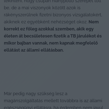
tekinteni, hogy csupán hiánypótló szerepet tölt 
be, de a mai viszonyok között azok is 
rákényszerülnek fizetni bizonyos vizsgálatokért, 
akiknek ez egyébként nehézséget okoz. 
Nem 
korrekt ez főleg azokkal szemben, akik egy 
életen át becsületesen fizetik a TB járulékot és 
mikor bajban vannak, nem kapnak megfelelő 
ellátást az állami ellátásban.
Már pedig nagy szükség lesz a 
magánszolgáltatás mellett továbbra is az állami 
egészségügyi ellátásra, ha érdemben nem javul 