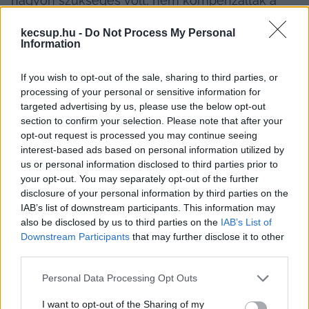
nagyon szükséges volt, nem kompenzálták a 
számukra szükséges, elégséges, megszokott 
kecsup.hu -
Do Not Process My Personal
anyagi forrást, ezért vándorolnak többen is a 
Information
magáncégekbe. Ilyen körülmények között 
If you wish to opt-out of the sale, sharing to third parties, or
szerinte ma:
processing of your personal or sensitive information for
targeted advertising by us, please use the below opt-out
„
nagyon nehéz feladata van a főigazgatónak, 
section to confirm your selection. Please note that after your
ápolási igazgatónak és a főnővéreknek, hogy 
opt-out request is processed you may continue seeing
interest-based ads based on personal information utilized by
kiállítsák a megfelelő létszámú szakembereket, a 
us or personal information disclosed to third parties prior to
kórház minden osztályán és szakrendelőjében
.”
your opt-out. You may separately opt-out of the further
disclosure of your personal information by third parties on the
IAB’s list of downstream participants. This information may
also be disclosed by us to third parties on the
IAB’s List of
Downstream Participants
that may further disclose it to other
third parties.
Please note that this website/app uses one or more Google
Personal Data Processing Opt Outs
services and may gather and store information including but
Az egészségügy feneketlen kút, szokták 
not limited to your visit or usage behaviour. You may click to
I want to opt-out of the Sharing of my