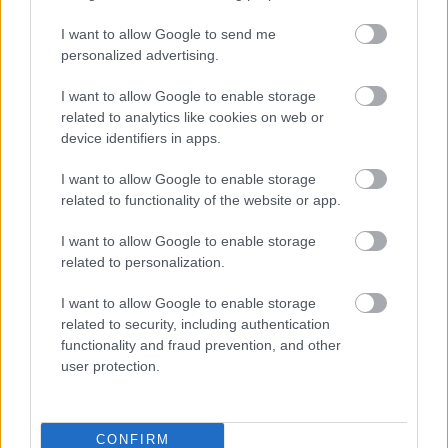
kérdeztük. Válaszában kifejtette, hogy a 
I want to allow Google to send me
koronavírus járvány miatt a súlypont az azonnali 
personalized advertising.
életmentésre és a pandémia megállítására 
I want to allow Google to enable storage
helyeződött, ezért a sürgős beavatkozást nem 
related to analytics like cookies on web or
igénylő műtétekre későbbi időpontot kaptak a 
device identifiers in apps.
betegek. Ennek következményeként a kórházi 
I want to allow Google to enable storage
várólisták hossza is megnövekedett.
related to functionality of the website or app.
I want to allow Google to enable storage
HIRDETÉS
related to personalization.
I want to allow Google to enable storage
related to security, including authentication
functionality and fraud prevention, and other
user protection.
CONFIRM