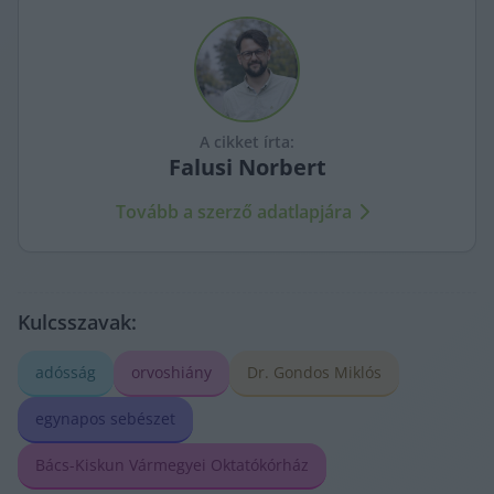
A cikket írta:
Falusi
Norbert
Tovább a szerző adatlapjára
Kulcsszavak:
adósság
orvoshiány
Dr. Gondos Miklós
egynapos sebészet
Bács-Kiskun Vármegyei Oktatókórház