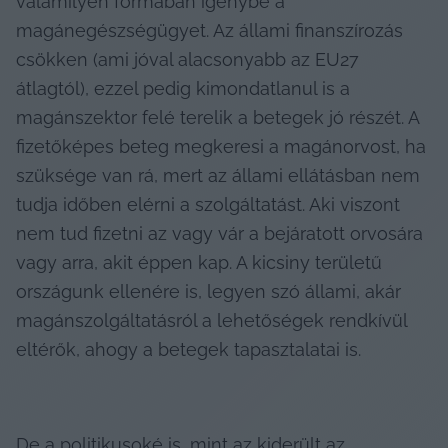
valamilyen formában igénybe a 
magánegészségügyet. Az állami finanszírozás 
csökken (ami jóval alacsonyabb az EU27 
átlagtól), ezzel pedig kimondatlanul is a 
magánszektor felé terelik a betegek jó részét. A 
fizetőképes beteg megkeresi a magánorvost, ha 
szüksége van rá, mert az állami ellátásban nem 
tudja időben elérni a szolgáltatást. Aki viszont 
nem tud fizetni az vagy vár a bejáratott orvosára 
vagy arra, akit éppen kap. A kicsiny területű 
országunk ellenére is, legyen szó állami, akár 
magánszolgáltatásról a lehetőségek rendkívül 
eltérők, ahogy a betegek tapasztalatai is.
De a politikusoké is, mint az kiderült az 