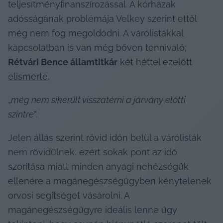
teljesítményfinanszírozással. A kórházak 
adósságának problémája Velkey szerint ettől 
még nem fog megoldódni. A várólistákkal 
kapcsolatban is van még bőven tennivaló; 
Rétvári Bence államtitkár
 két héttel ezelőtt 
elismerte
,
„
még nem sikerült visszatérni a járvány előtti 
szintre
”.
Jelen állás szerint rövid időn belül a várólisták 
nem rövidülnek, ezért sokak pont az idő 
szorítása miatt minden anyagi nehézségük 
ellenére a magánegészségügyben kénytelenek 
orvosi segítséget vásárolni. A 
magánegészségügyre ideális lenne úgy 