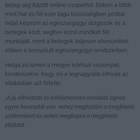
beteg-ség között
 online csoportot. Ebben a több 
mint hat és fél ezer tagú közösségben próbál 
hidat képezni az egészségügyi dolgozók és a 
betegek közt; segítve ezzel mindkét fél 
munkáját, mert a betegek teljesen elveszettek 
ebben a bonyolult egészségügyi rendszerben.
Helga jól ismeri a megye kórházi viszonyait, 
kérdésünkre, hogy mi a legnagyobb kihívás az 
ellátásban azt felelte:
„
A jó, elhivatott és lelkiismeretes orvosból sajnos 
egyre kevesebb van, nehéz megtalálni a megfelelő 
szakembert és nehéz megkapni a megfelelő 
ellátást.