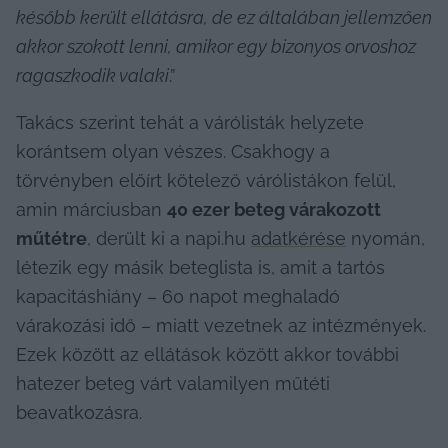
később került ellátásra, de ez általában jellemzően 
akkor szokott lenni, amikor egy bizonyos orvoshoz 
ragaszkodik valaki
.”
Takács szerint tehát a várólisták helyzete 
korántsem olyan vészes. Csakhogy a 
törvényben előírt kötelező várólistákon felül, 
amin márciusban 
40 ezer beteg várakozott 
műtétre
, derült ki a napi.hu 
adatkérése
 nyomán, 
létezik egy másik beteglista is, amit a tartós 
kapacitáshiány – 60 napot meghaladó 
várakozási idő – miatt vezetnek az intézmények. 
Ezek között az ellátások között akkor további 
hatezer beteg várt valamilyen műtéti 
beavatkozásra.