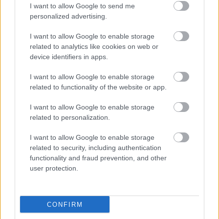
I want to allow Google to send me
Olvasónk, aki felhívta erre a figyelmet, azt is 
personalized advertising.
megírta, hogy ezzel még nem fejeződött be a 
történet. Az egyik végzős kollégista diák mémet 
I want to allow Google to enable storage
related to analytics like cookies on web or
gyártott a bakiból és feltöltötte azt a kollégium 
device identifiers in apps.
zárt csoportjába. Ez eljutott az igazgatóhoz is, 
I want to allow Google to enable storage
aki- az olvasónk szerint- kirúgta az érettségiző 
related to functionality of the website or app.
vidéki diákot, annak ellenére, hogy az többször 
elsimerte, hogy hiba volt részéről a mém, és 
I want to allow Google to enable storage
related to personalization.
elnézést kért.
I want to allow Google to enable storage
Az eset kapcsán megkerestük Bibok Róbert 
related to security, including authentication
igazgatót, aki válaszolt is levelünkre. Cáfolta, 
functionality and fraud prevention, and other
user protection.
hogy kirúgta volna a diákot. Mint írja, 
„A diák 
jelenleg is rendelkezik intézményünkben 
folyamatos kollégiumi jogviszonnyal – tehát 
CONFIRM
kollégiumunk közösségének tagja – a tanév 