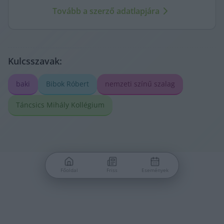
KecsUP maga szólal meg.
Tovább a szerző adatlapjára
Kulcsszavak:
baki
Bibok Róbert
nemzeti színű szalag
Táncsics Mihály Kollégium
Főoldal
Friss
Események