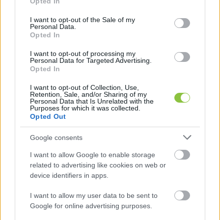
Opted In
use your data for below specified purposes in below Google
consent section.
I want to opt-out of the Sale of my
Personal Data.
Opted In
I want to opt-out of processing my
Personal Data for Targeted Advertising.
Kirúgták vagy nem az ebből mémet gyártó 
Opted In
diákot?
I want to opt-out of Collection, Use,
Persze tévedni emberi dolog, és talán nem is 
Retention, Sale, and/or Sharing of my
Personal Data that Is Unrelated with the
lenne utóélete a történetnek, ha nem történik 
Purposes for which it was collected.
Opted Out
utána az, ami. Valaki észrevette a hibát az 
igazgató környezetében, és egyébként elég 
Google consents
hihetően, manipulálta utólagosan azt a 
I want to allow Google to enable storage
sajtófotót, amelyet kitettek a kollégium 
related to advertising like cookies on web or
Facebook oldalára az eredeti helyett. Vagyis a 
device identifiers in apps.
javított fotón már Bibok Róbert is jól tartja a 
I want to allow my user data to be sent to
szalagot, hála a számítógépes technikának.
Google for online advertising purposes.