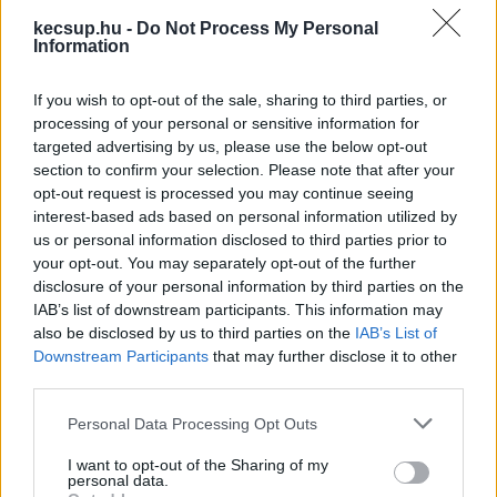
amikor átvágták a nemzeti színű szalagot, majd 
kecsup.hu -
Do Not Process My Personal
Information
ebből egy-egy darabkát kivágtak, és átadták a 
felavató személyek számára. Egyet kapott 
If you wish to opt-out of the sale, sharing to third parties, or
belőle Bibok Róbert kollégiumigazgató is, de őt 
processing of your personal or sensitive information for
targeted advertising by us, please use the below opt-out
megviccelte kicsit a sors. Mindenki felmutatta a 
section to confirm your selection. Please note that after your
darabkát, majd ezt megörökítették a fotósok is.
opt-out request is processed you may continue seeing
interest-based ads based on personal information utilized by
us or personal information disclosed to third parties prior to
your opt-out. You may separately opt-out of the further
disclosure of your personal information by third parties on the
IAB’s list of downstream participants. This information may
Csakhogy az igazgatónak nem sikerült 
also be disclosed by us to third parties on the
IAB’s List of
eltalálnia a helyes állást, így zöld-fehér-piros 
Downstream Participants
that may further disclose it to other
sorrendben mutatta büszkén a nemzeti színű 
third parties.
szalagot.
Please note that this website/app uses one or more Google
Personal Data Processing Opt Outs
services and may gather and store information including but
not limited to your visit or usage behaviour. You may click to
I want to opt-out of the Sharing of my
personal data.
grant or deny consent to Google and its third-party tags to