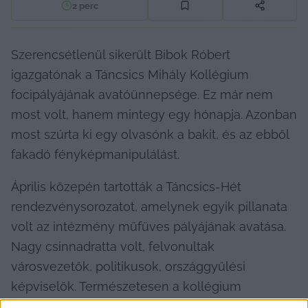
2
perc
Szerencsétlenül sikerült Bibok Róbert 
igazgatónak a Táncsics Mihály Kollégium 
focipályájának avatóünnepsége. Ez már nem 
most volt, hanem mintegy egy hónapja. Azonban 
most szúrta ki egy olvasónk a bakit, és az ebből 
fakadó fényképmanipulálást.
Április közepén tartották a Táncsics-Hét 
rendezvénysorozatot, amelynek egyik pillanata 
volt az intézmény műfüves pályájának avatása. 
Nagy csinnadratta volt, felvonultak 
városvezetők, politikusok, országgyűlési 
képviselők. Természetesen a kollégium 
igazgatása is. Az esemény tipikus pillanata volt, 