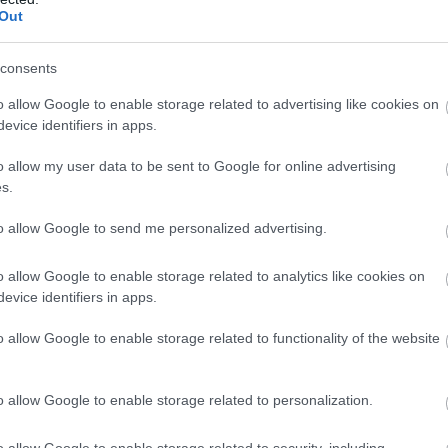
Out
erbullying. A Kecsup-nak nyilatkozó iskolapszichológu
ét, hiszen akár egy negyedikes-ötödikes osztálynak i
consents
olyik, abba nemhogy a tanárok, a szülők is alig-alig 
o allow Google to enable storage related to advertising like cookies on
evice identifiers in apps.
csán szoktak rádöbbeni az anyák-apák, hogy a gyere
o allow my user data to be sent to Google for online advertising
s.
an a gyerekek már nem mutatják meg ezeket az üzenete
to allow Google to send me personalized advertising.
zelni, megoldani, de érzelmileg ehhez még nem eléggé é
lájából, mert nem tud teljesíteni, hanem mert a közösségg
o allow Google to enable storage related to analytics like cookies on
egymással, nem fogadják el a másságot, ha valaki valam
evice identifiers in apps.
 valamilyen módon eltér a többségtől”
 – mondta el lap
o allow Google to enable storage related to functionality of the website
o allow Google to enable storage related to personalization.
o allow Google to enable storage related to security, including