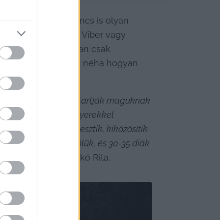
s szerint ma már nincs is olyan 
s van egy vagy több Viber vagy 
látnak bele. Általában csak 
kek chatelés közben néha hogyan 
ket szüleiknek, megtartják maguknak 
rettek. Sok olyan gyerekkel 
el van baja: kirekesztik, kiközösítik. 
iben különbözik tőlük, és 30-35 diák 
unknak Ráczné Karikó Rita.