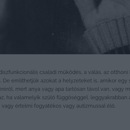
diszfunkcionális családi működés, a válás, az otthoni
. De említhetjük azokat a helyzeteket is, amikor egy 
véréről, mert anya vagy apa tartósan távol van, vagy
az, ha valamelyik szülő függőséggel, leggyakrabban a
i vagy értelmi fogyatékos vagy autizmussal élő.