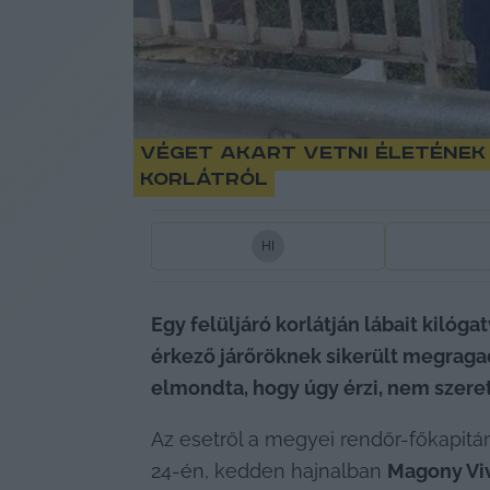
Véget akart vetni életének 
korlátról
H
I
Egy felüljáró korlátján lábait kilóg
érkező járőröknek sikerült megragadn
elmondta, hogy úgy érzi, nem szereti
Az esetről a megyei rendőr-főkapitá
24-én, kedden hajnalban 
Magony Vi