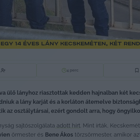
egy 14 éves lány Kecskeméten, két rend
4
perc
atva ülő lányhoz riasztottak kedden hajnalban két kec
iuk a lány karját és a korláton átemelve biztonságba
k az osztálytársai, ezért gondolt arra, hogy öngyilkos
nyság sajtószolgálata
 adott hírt
. Mint írták, Kecskemét
vien
 őrmester és 
Bene Ákos
 törzsőrmester, amikor az