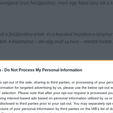
jánál lévő felüljáróhoz, mert egy fiatal lány ült a kor
 a felüljáróhoz értek, és a kocsiból kiszállva a lányhoz
k. A kislányhoz – aki alig múlt 14 éves – mentőt hívtak,
u -
Do Not Process My Personal Information
to opt-out of the sale, sharing to third parties, or processing of your per
formation for targeted advertising by us, please use the below opt-out s
r selection. Please note that after your opt-out request is processed y
otta, aki a segélyhívón elmondta, hogy amikor meglátta
eing interest-based ads based on personal information utilized by us or
zért telefonált a rendőrségre, és ezzel egyidőben a fur
disclosed to third parties prior to your opt-out. You may separately opt-
kadályozni, hogy a mélybe vesse magát.
losure of your personal information by third parties on the IAB’s list of