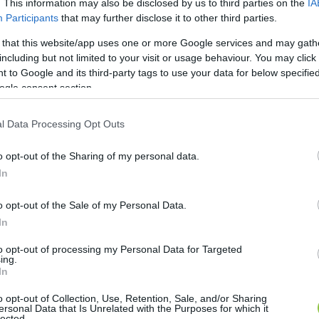
. This information may also be disclosed by us to third parties on the
IA
Participants
that may further disclose it to other third parties.
zi, nem szeretik az osztálytársai, ezért gondolt arra,
 that this website/app uses one or more Google services and may gath
eptemberben is: akkor egy kecskeméti járőrpáros a ke
including but not limited to your visit or usage behaviour. You may click 
 to Google and its third-party tags to use your data for below specifi
érfit, akiről később kiderült, hogy 34 éves, szakítottak
ogle consent section.
uk, kábítószert fogyasztott, és zavart állapotban vol
l Data Processing Opt Outs
apság sok tizenéves a szülei válása miatt szorong
tt: nehezen tudnak barátkozni, és nem tudják kezeln
o opt-out of the Sharing of my personal data.
In
HIRDETÉS
o opt-out of the Sale of my Personal Data.
In
to opt-out of processing my Personal Data for Targeted
ing.
In
o opt-out of Collection, Use, Retention, Sale, and/or Sharing
ersonal Data that Is Unrelated with the Purposes for which it
lected.