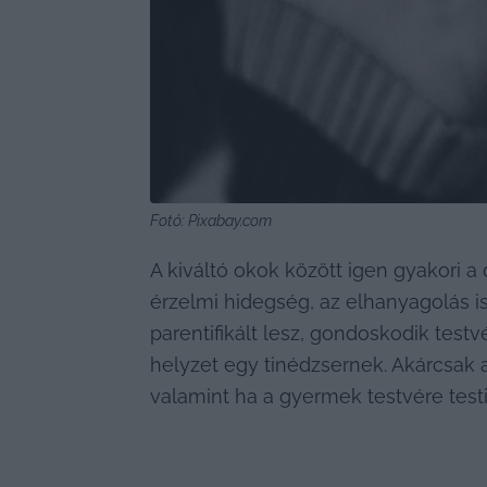
Fotó: Pixabay.com
A kiváltó okok között igen gyakori a 
érzelmi hidegség, az elhanyagolás is
parentifikált lesz, gondoskodik test
helyzet egy tinédzsernek. Akárcsak 
valamint ha a gyermek testvére test