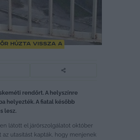
őr húzta vissza a
skeméti rendőrt. A helyszínre 
 helyezték. A fiatal később 
 lesz. 
en látott el járőrszolgálatot október 
t az utasítást kapták, hogy menjenek 