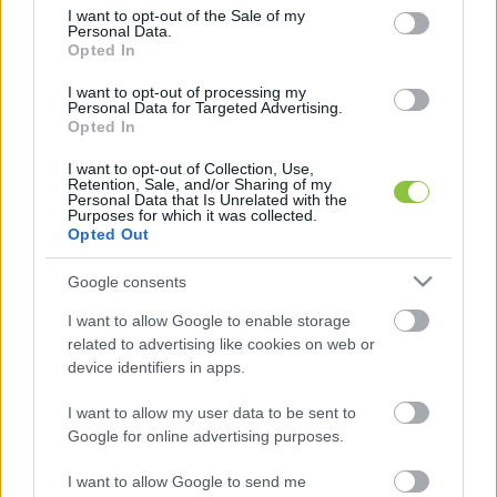
consent section.
az M44-es Lakitelek/Tiszakécske 
I want to opt-out of the Sale of my
Personal Data.
csomóponttól Tiszaüg/Tiszakürt 
Opted In
csomópontig,
I want to opt-out of processing my
Personal Data for Targeted Advertising.
Opted In
az M44-es Szolnok/Martfű/Kunszentmárton 
I want to opt-out of Collection, Use,
csomóponttól Békéscsaba-
Retention, Sale, and/or Sharing of my
Personal Data that Is Unrelated with the
Gyula/Debrecen-Szeged csomópontig,
Purposes for which it was collected.
Opted Out
az M4-es Abony-kelet/Szolnok nyugat 
Google consents
csomóponttól Törökszentmiklós-
I want to allow Google to enable storage
nyugat/Szajol csomópontig,
related to advertising like cookies on web or
device identifiers in apps.
az M44-es Lakitelek/Tiszakécske 
I want to allow my user data to be sent to
csomóponttól Szarvas/Szentes 
Google for online advertising purposes.
csomópontig,
I want to allow Google to send me