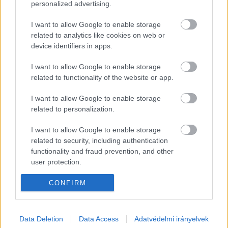
personalized advertising.
az M0-ás M1-M0 csomóponttól az M0-11-es 
I want to allow Google to enable storage
út csomópontig,
related to analytics like cookies on web or
device identifiers in apps.
az M31-es a Nagytarcsai csomóponttól M3-
I want to allow Google to enable storage
M31 csomópontig,
related to functionality of the website or app.
I want to allow Google to enable storage
az M6-os Budapest, Barackos út 
related to personalization.
csomóponttól Ráckeresztúr csomópontig,
I want to allow Google to enable storage
related to security, including authentication
az M76-os 
functionality and fraud prevention, and other
Balatonszentgyörgy/Balatonberény 
user protection.
csomóponttól Keszthely-Fenékpuszta 
CONFIRM
csomópontig.
Data Deletion
Data Access
Adatvédelmi irányelvek
A lista alapján tehát 2024. február 1-jétől további 