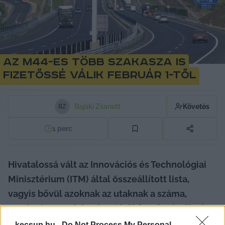
Az M44-es több szakasza is
fizetőssé válik február 1-től
Bajáki Zsanett
Követés
B
Z
1
perc
Hivatalossá vált az Innovációs és Technológiai 
Minisztérium (ITM) által összeállított lista, 
vagyis bővül azoknak az utaknak a száma, 
amelyek 2024. február 1-jétől fizetőssé válnak.
kecsup.hu -
Do Not Process My Personal