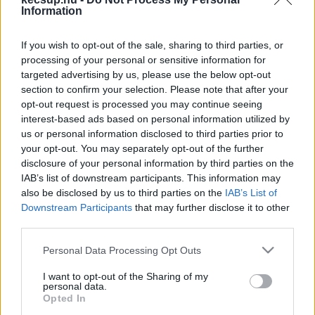
A korábbi tervezet hivatalossá vált, így 
az ITM 
Information
rendeletben tette közzé a bővülő fizetős utak 
If you wish to opt-out of the sale, sharing to third parties, or
listáját, amelyben az M44-es több szakasza is 
processing of your personal or sensitive information for
érintett.
targeted advertising by us, please use the below opt-out
section to confirm your selection. Please note that after your
opt-out request is processed you may continue seeing
interest-based ads based on personal information utilized by
us or personal information disclosed to third parties prior to
A 
rendelet
 értelmében a meglévők mellett az 
your opt-out. You may separately opt-out of the further
alábbi útszakaszok válnak fizetőssé 2024. február 
disclosure of your personal information by third parties on the
1-től:
IAB’s list of downstream participants. This information may
also be disclosed by us to third parties on the
IAB’s List of
Downstream Participants
that may further disclose it to other
third parties.
Please note that this website/app uses one or more Google
Personal Data Processing Opt Outs
services and may gather and store information including but
not limited to your visit or usage behaviour. You may click to
I want to opt-out of the Sharing of my
personal data.
grant or deny consent to Google and its third-party tags to
Opted In
use your data for below specified purposes in below Google