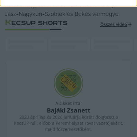
két vármegyével bővül a fizetős utak listája: 
Jász-Nagykun-Szolnok és Békés vármegye.
K
ECSUP SHORTS
Összes videó
A cikket írta:
Bajáki
Zsanett
2023 áprilisa és 2026 januárja között dolgozott a
KecsUP-nál, előbb a Peremhelyzet rovat vezetőjeként,
majd főszerkesztőként.