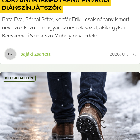
országos ismertségű egykori
diákszínjátszók
Bata Éva, Bárnai Péter, Konfár Erik - csak néhány ismert
név azok közül a magyar színészek közül, akik egykor a
Kecskeméti Színjátszó Műhely növendékei
Bajáki Zsanett
2026. 01. 17.
B
Z
KECSKEMÉTEN