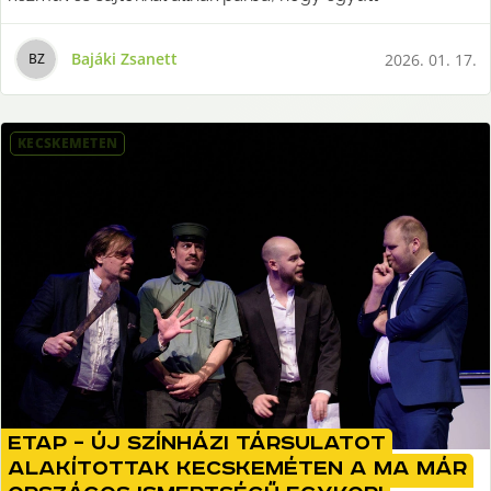
Bajáki Zsanett
2026. 01. 17.
B
Z
KECSKEMÉTEN
ETAP – Új színházi társulatot
alakítottak Kecskeméten a ma már