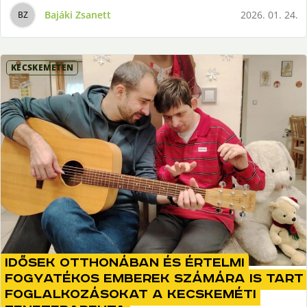
Bajáki Zsanett
2026. 01. 24.
B
Z
KECSKEMÉTEN
Idősek otthonában és értelmi
fogyatékos emberek számára is tart
foglalkozásokat a kecskeméti