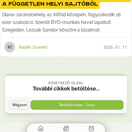
a független helyi sajtóból
Diana-zarándokhely az Alföld közepén, fagyoskodik 18
ezer szabolcsi, tizenöt BYD-munkás havat lapátolt
Szegeden, Lezsák Sándor köszöni a bizalmat
Bajáki Zsanett
2026. 01. 11.
B
Z
KÖVETKEZŐ OLDAL
További cikkek betöltése...
Mégsem
Betöltés most
(
2
mp)