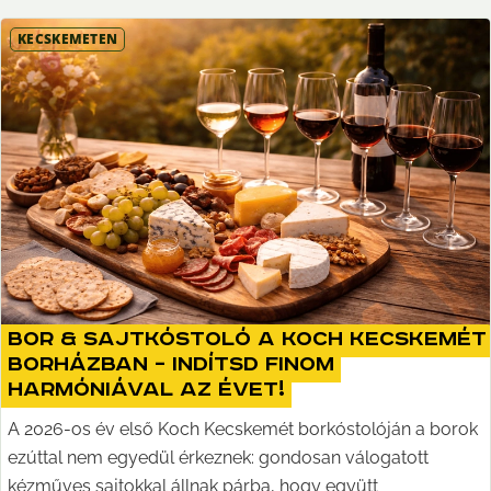
KECSKEMÉTEN
Bor & Sajtkóstoló a Koch Kecskemét
Borházban – indítsd finom
harmóniával az évet!
A 2026-os év első Koch Kecskemét borkóstolóján a borok
ezúttal nem egyedül érkeznek: gondosan válogatott
kézműves sajtokkal állnak párba, hogy együtt