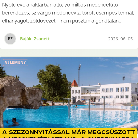
Nyolc éve a raktárban álló, 70 milliós medencefűtő
berendezés, szivárgó medencevíz, törött csempés termál,
elhanyagolt zöldövezet – nem pusztán a gondtalan
kikapcsolódást nehezítik meg a strandolók számára,
hanem sok esetben feleslegesen, értelmetlenül és
Bajáki Zsanett
2026. 06. 05.
B
Z
szakmaiatlanul elköltött milliókat jelentenek az
önkormányzati tulajdonban álló cég költségkeretében,
amely ráadásul a tavalyi, 2025-ös évben 80 millió forintos
VÉLEMÉNY
veszteséggel zárt. Az öt óriáscsúszdát pedig továbbra
sem lehet használni. Korábbi főszerkesztőnk és kollégánk,
Bajáki Zsanett írása.
A szezonnyitással már megcsúszott