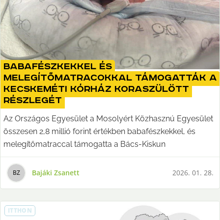
Babafészkekkel és
melegítőmatracokkal támogatták a
kecskeméti kórház koraszülött
részlegét
Az Országos Egyesület a Mosolyért Közhasznú Egyesület
összesen 2,8 millió forint értékben babafészkekkel, és
melegítőmatraccal támogatta a Bács-Kiskun
Bajáki Zsanett
2026. 01. 28.
B
Z
ITTHON