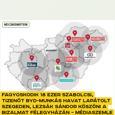
KECSKEMÉTEN
Fagyoskodik 18 ezer szabolcsi,
tizenöt BYD-munkás havat lapátolt
Szegeden, Lezsák Sándor köszöni a
bizalmat Félegyházán – médiaszemle