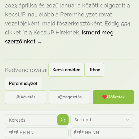
2023 áprilisa és 2026 januárja között dolgozott a
KecsUP-nál, előbb a Peremhelyzet rovat
vezetőjeként, majd főszerkesztőként. Eddig 554
cikket írt a KecsUP Híreknek.
Ismerd meg
szerzőinket
→
Kedvenc rovatai:
Kecskeméten
Itthon
Peremhelyzet
Követés
Megosztás
Előfizetek
Sorrend
ÉÉÉÉ.HH.NN
ÉÉÉÉ.HH.NN