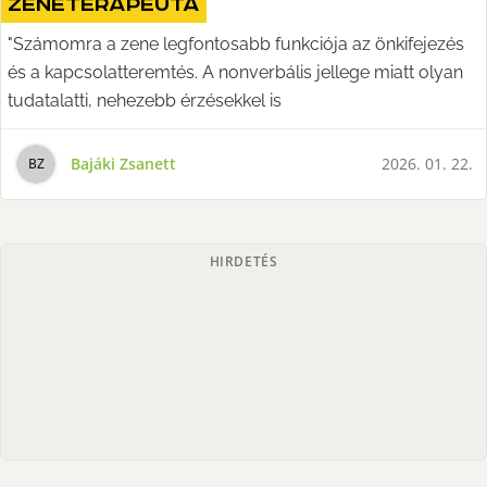
zeneterapeuta
"Számomra a zene legfontosabb funkciója az önkifejezés
és a kapcsolatteremtés. A nonverbális jellege miatt olyan
tudatalatti, nehezebb érzésekkel is
Bajáki Zsanett
2026. 01. 22.
B
Z
HIRDETÉS