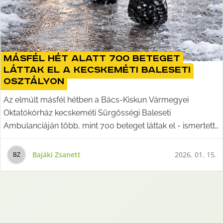
Másfél hét alatt 700 beteget
láttak el a kecskeméti baleseti
osztályon
Az elmúlt másfél hétben a Bács-Kiskun Vármegyei
Oktatókórház kecskeméti Sürgősségi Baleseti
Ambulanciáján több, mint 700 beteget láttak el - ismertette
az
Bajáki Zsanett
2026. 01. 15.
B
Z