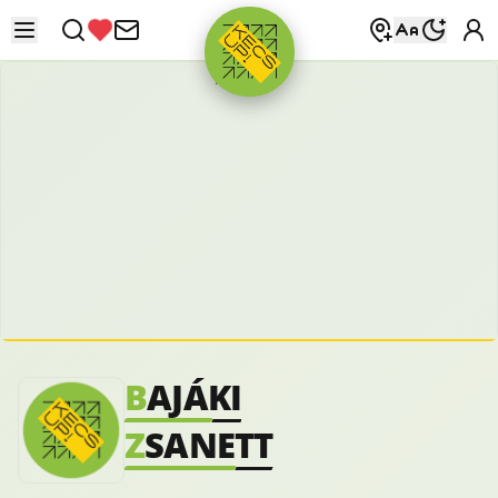
HIRDETÉS
B
AJÁKI
Z
SANETT