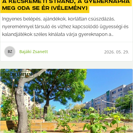
a kecskeméti strand, a gyereknapra
meg oda se ér (Vélemény)
Ingyenes belépés, ajándékok, korlátlan csúszdázás,
nyereménnyel társuló és vízhez kapcsolódó ügyességi és
kalandjátékok széles kínálata várja gyereknapon a
családokat számtalan fürdőben. Mondjuk, nem
Kecskeméten. Bajáki Zsanett írása.
Bajáki Zsanett
2026. 05. 29.
B
Z
KECSKEMÉTEN