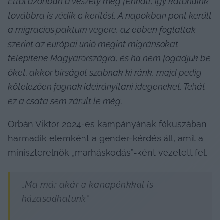
Ettől azonban a veszély még fennáll, így katonáink 
továbbra is védik a kerítést. A napokban pont került 
a migrációs paktum végére, az ebben foglaltak 
szerint az európai unió megint migránsokat 
telepítene Magyarországra, és ha nem fogadjuk be 
őket, akkor bírságot szabnak ki ránk, majd pedig 
kötelezően fognak ideirányítani idegeneket. Tehát 
ez a csata sem zárult le még.
Orbán Viktor 2024-es kampányának fókuszában 
harmadik elemként a gender-kérdés áll, amit a 
miniszterelnök „marháskodás”-ként vezetett fel.
„Ma már akár a kanapénkkal is 
házasodhatunk”