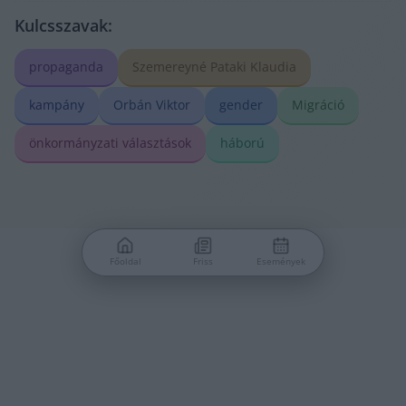
Kulcsszavak:
propaganda
Szemereyné Pataki Klaudia
kampány
Orbán Viktor
gender
Migráció
önkormányzati választások
háború
Főoldal
Friss
Események