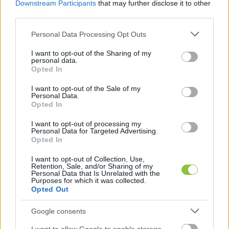
Downstream Participants
that may further disclose it to other
third parties.
Please note that this website/app uses one or more Google
Personal Data Processing Opt Outs
services and may gather and store information including but
not limited to your visit or usage behaviour. You may click to
I want to opt-out of the Sharing of my
personal data.
grant or deny consent to Google and its third-party tags to
Opted In
use your data for below specified purposes in below Google
consent section.
I want to opt-out of the Sale of my
Personal Data.
Opted In
HIRDETÉS
I want to opt-out of processing my
Personal Data for Targeted Advertising.
Opted In
I want to opt-out of Collection, Use,
Retention, Sale, and/or Sharing of my
Personal Data that Is Unrelated with the
Purposes for which it was collected.
Opted Out
Google consents