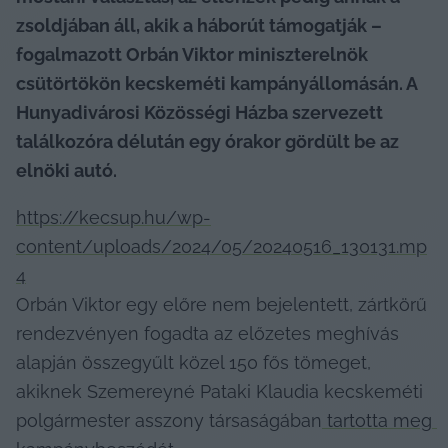
zsoldjában áll, akik a háborút támogatják – 
fogalmazott Orbán Viktor miniszterelnök 
csütörtökön kecskeméti kampányállomásán. A 
Hunyadivárosi Közösségi Házba szervezett 
találkozóra délután egy órakor gördült be az 
elnöki autó.
https://kecsup.hu/wp-
content/uploads/2024/05/20240516_130131.mp
4
Orbán Viktor egy előre nem bejelentett, zártkörű 
rendezvényen fogadta az előzetes meghívás 
alapján összegyűlt közel 150 fős tömeget, 
akiknek Szemereyné Pataki Klaudia kecskeméti 
polgármester asszony társaságában
 tartotta meg 