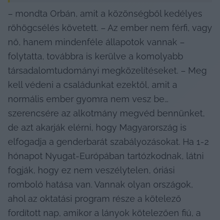
– mondta Orbán, amit a közönségből kedélyes 
röhögcsélés követett. – Az ember nem férfi, vagy 
nő, hanem mindenféle állapotok vannak – 
folytatta, továbbra is kerülve a komolyabb 
társadalomtudományi megközelítéseket. – Meg 
kell védeni a családunkat ezektől, amit a 
normális ember gyomra nem vesz be…
szerencsére az alkotmány megvéd bennünket, 
de azt akarják elérni, hogy Magyarország is 
elfogadja a genderbarát szabályozásokat. Ha 1-2 
hónapot Nyugat-Európában tartózkodnak, látni 
fogják, hogy ez nem veszélytelen, óriási 
romboló hatása van. Vannak olyan országok, 
ahol az oktatási program része a kötelező 
fordított nap, amikor a lányok kötelezően fiú, a 