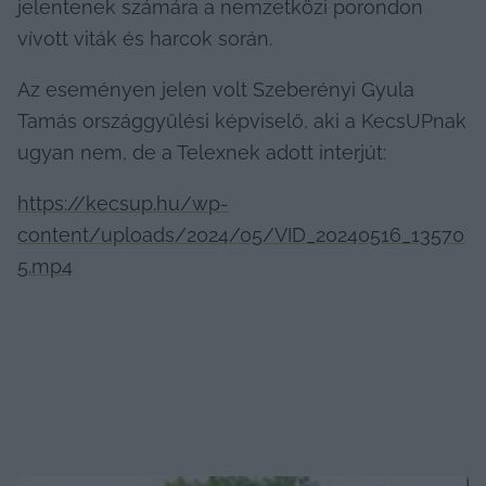
jelentenek számára a nemzetközi porondon 
vívott viták és harcok során.
Az eseményen jelen volt Szeberényi Gyula 
Tamás országgyűlési képviselő, aki a KecsUPnak 
ugyan nem, de a Telexnek adott interjút:
https://kecsup.hu/wp-
content/uploads/2024/05/VID_20240516_13570
5.mp4