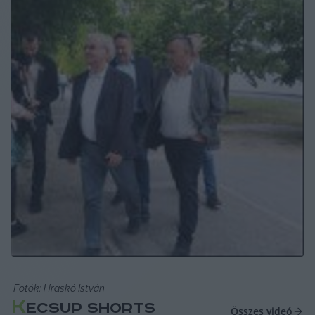
 Fotók: Hraskó István 
K
ECSUP SHORTS
Összes videó