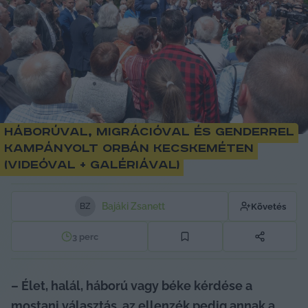
Háborúval, migrációval és genderrel
kampányolt Orbán Kecskeméten
(videóval + galériával)
Bajáki Zsanett
Követés
B
Z
3
perc
– Élet, halál, háború vagy béke kérdése a 
mostani választás, az ellenzék pedig annak a 