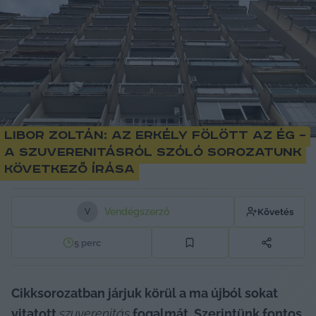
Libor Zoltán: Az erkély fölött az ég –
a szuverenitásról szóló sorozatunk
következő írása
Vendégszerző
Követés
V
5
perc
Cikksorozatban járjuk körül a ma újból sokat 
vitatott 
szuverenitás
 fogalmát. Szerintünk fontos, 