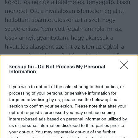
között, és néztük a félelmetes, fenyegető, lassú 
menetet. Ott, a hivatalosan istentelen ég alatt 
hallottam apámtól először azt a szót, hogy 
szuverenitás. Nem volt fogalmam róla, mi az. 
Csak annyit gyanítottam, hogy akárcsak a 
hivatalos álláspont szerint az Isten az égből, a 
szuverenitás is hiányzik. Nincs. Mert ameddig 
titokzatos, ismeretlen idegen világok dübörgő 
kecsup.hu -
Do Not Process My Personal
Information
menetoszlopai vonulnak el alattunk oda-vissza, 
addig szuverenitás nem lehet. Isten sem nagyon.
If you wish to opt-out of the sale, sharing to third parties, or
processing of your personal or sensitive information for
Aztán később, amikor már valamivel nagyobb 
targeted advertising by us, please use the below opt-out
lettem, és a menetoszlopokat alkotó harci 
section to confirm your selection. Please note that after your
opt-out request is processed you may continue seeing
járművek szállító vagonokra kerültek, és 
interest-based ads based on personal information utilized by
negyven évi ideiglenes itt tartózkodás után 
us or personal information disclosed to third parties prior to
végre nem vonultak többet fenyegető 
your opt-out. You may separately opt-out of the further