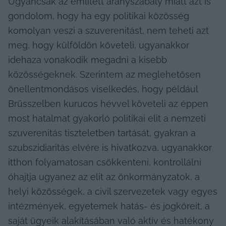
Ugyancsak az említett aranyszabály miatt azt is 
gondolom, hogy ha egy politikai közösség 
komolyan veszi a szuverenitást, nem teheti azt 
meg, hogy külföldön követeli, ugyanakkor 
idehaza vonakodik megadni a kisebb 
közösségeknek. Szerintem az meglehetősen 
önellentmondásos viselkedés, hogy például 
Brüsszelben kurucos hévvel követeli az éppen 
most hatalmat gyakorló politikai elit a nemzeti 
szuverenitás tiszteletben tartását, gyakran a 
szubszidiaritás elvére is hivatkozva, ugyanakkor 
itthon folyamatosan csökkenteni, kontrollálni 
óhajtja ugyanez az elit az önkormányzatok, a 
helyi közösségek, a civil szervezetek vagy egyes 
intézmények, egyetemek hatás- és jogköreit, a 
saját ügyeik alakításában való aktív és hatékony 