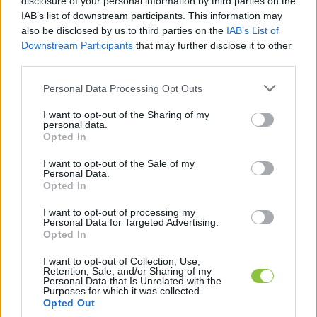
disclosure of your personal information by third parties on the
lassúsággal a Nyíri erdő felé, már többet 
IAB’s list of downstream participants. This information may
kezdtem sejteni erről a nem kevésbé rejtélyes 
also be disclosed by us to third parties on the
IAB’s List of
Downstream Participants
that may further disclose it to other
fogalomról. A szuverenitásról. Azt kezdtem róla 
third parties.
sejteni, hogy valami kifinomult módon olyan 
Please note that this website/app uses one or more Google
Personal Data Processing Opt Outs
gyönyörű szavakkal függ össze, mint a 
services and may gather and store information including but
szabadság meg a függetlenség. Hogy szuverén 
not limited to your visit or usage behaviour. You may click to
I want to opt-out of the Sharing of my
personal data.
az az ország, az a nemzet, az az egyén, akinek 
grant or deny consent to Google and its third-party tags to
Opted In
use your data for below specified purposes in below Google
joga van saját magáról dönteni, aki saját maga 
consent section.
I want to opt-out of the Sale of my
határozhat a sorsa felől.
Personal Data.
Opted In
I want to opt-out of processing my
HIRDETÉS
Personal Data for Targeted Advertising.
Opted In
I want to opt-out of Collection, Use,
Retention, Sale, and/or Sharing of my
Personal Data that Is Unrelated with the
Purposes for which it was collected.
Opted Out