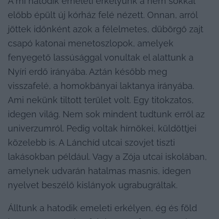
A mi hatodik emeleti erkélyünk a nem sokkal 
előbb épült új kórház felé nézett. Onnan, arról 
jöttek időnként azok a félelmetes, dübörgő zajt 
csapó katonai menetoszlopok, amelyek 
fenyegető lassúsággal vonultak el alattunk a 
Nyíri erdő irányába. Aztán később meg 
visszafelé, a homokbányai laktanya irányába. 
Ami nekünk tiltott terület volt. Egy titokzatos, 
idegen világ. Nem sok mindent tudtunk erről az 
univerzumról. Pedig voltak hírnökei, küldöttjei 
közelebb is. A Lánchíd utcai szovjet tiszti 
lakásokban például. Vagy a Zója utcai iskolában, 
amelynek udvarán hatalmas masnis, idegen 
nyelvet beszélő kislányok ugrabugráltak.
Álltunk a hatodik emeleti erkélyen, ég és föld 