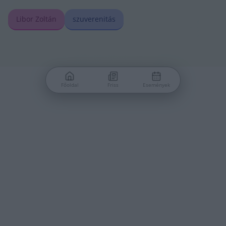
Libor Zoltán
szuverenitás
Főoldal
Friss
Események