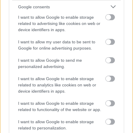
Google consents
I want to allow Google to enable storage
Ezért én, amikor a szuverenitásra gondolok, a 
related to advertising like cookies on web or
device identifiers in apps.
szabadságra gondolok. Talán sértően egyszerű 
gondolattársítás ez, nélkülözi a jogtudomány 
I want to allow my user data to be sent to
vagy a politológia szofisztikált megközelítését. 
Google for online advertising purposes.
Egy magamfajtának, aki az isten nélkülinek 
I want to allow Google to send me
mondott ég alatt állva még látott lassú 
personalized advertising.
menetoszlopokat, és félt is tőlük, a szuverenitás, 
I want to allow Google to enable storage
a szabadság, a függetlenség nagyon fontos 
related to analytics like cookies on web or
érték. Értékek. Egy magamfajtának, aki még 
device identifiers in apps.
emlékszik arra, milyen görcs volt a gyomrában, 
I want to allow Google to enable storage
amikor a hegyeshalmi határ felé tartott a 
related to functionality of the website or app.
szüleivel az ezerkettes Ladával, nagyon fontos 
I want to allow Google to enable storage
értékek ezek.
related to personalization.