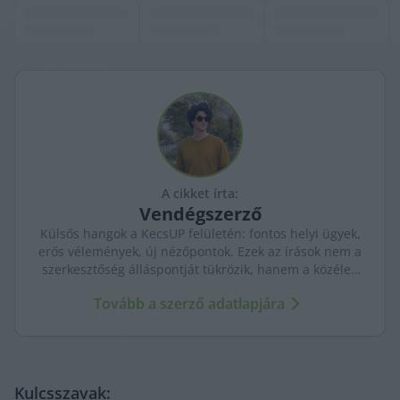
A cikket írta:
Vendégszerző
Külsős hangok a KecsUP felületén: fontos helyi ügyek,
erős vélemények, új nézőpontok. Ezek az írások nem a
szerkesztőség álláspontját tükrözik, hanem a közéleti
párbeszédet bővítik.
Tovább a szerző adatlapjára
Kulcsszavak: