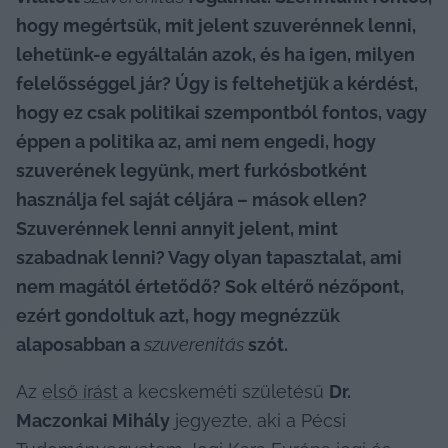
hogy megértsük, mit jelent szuverénnek lenni, 
lehetünk-e egyáltalán azok, és ha igen, milyen 
felelősséggel jár? Úgy is feltehetjük a kérdést, 
hogy ez csak politikai szempontból fontos, vagy 
éppen a politika az, ami nem engedi, hogy 
szuverének legyünk, mert furkósbotként 
használja fel saját céljára – mások ellen? 
Szuverénnek lenni annyit jelent, mint 
szabadnak lenni? Vagy olyan tapasztalat, ami 
nem magától értetődő? Sok eltérő nézőpont, 
ezért gondoltuk azt, hogy megnézzük 
alaposabban a 
szuverenitás
 szót.
Az 
első írást
 a kecskeméti születésű 
Dr. 
Maczonkai Mihály
 jegyezte, aki a Pécsi 