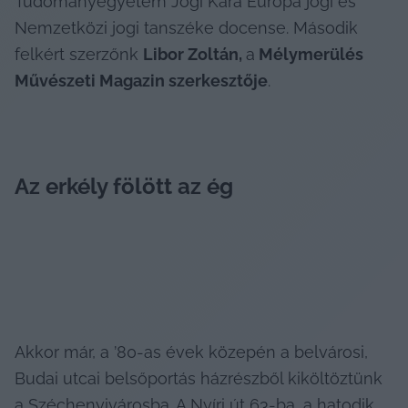
Tudományegyetem Jogi Kara Európa jogi és 
Nemzetközi jogi tanszéke docense. Második 
felkért szerzőnk 
Libor Zoltán, 
a
 Mélymerülés 
Művészeti Magazin szerkesztője
.
Az erkély fölött az ég
Akkor már, a ’80-as évek közepén a belvárosi, 
Budai utcai belsőportás házrészből kiköltöztünk 
a Széchenyivárosba. A Nyíri út 63-ba, a hatodik 