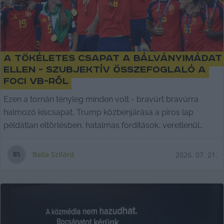
A tökéletes csapat a bálványimádat
ellen - szubjektív összefoglaló a
foci vb-ről
Ezen a tornán tényleg minden volt - bravúrt bravúrra
halmozó kiscsapat, Trump közbenjárása a piros lap
példátlan eltörlésben, hatalmas fordítások, veretlenül
diadalmaskodó tökéletes csapat és végül minden idők
legjobb játékosának méltó búcsúja.
Balla Szilárd
2026. 07. 21.
B
S