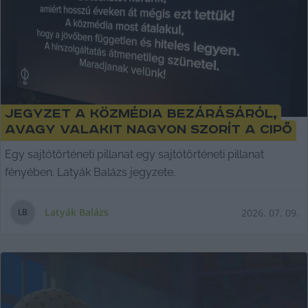
Jegyzet a közmédia bezárásáról,
avagy valakit nagyon szorít a cipő
Egy sajtótörténeti pillanat egy sajtótörténeti pillanat
fényében. Latyák Balázs jegyzete.
Latyák Balázs
2026. 07. 09.
L
B