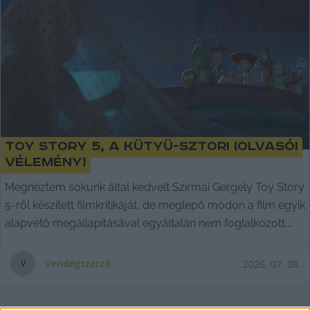
Toy Story 5, a kütyü-sztori (olvasói
vélemény)
Megnéztem sokunk által kedvelt Szirmai Gergely Toy Story
5-ről készített filmkritikáját, de meglepő módon a film egyik
alapvető megállapításával egyáltalán nem foglalkozott.
Olvasónk, Turcsán Szabolcs írása - vélemény.
Vendégszerző
2026. 07. 08.
V