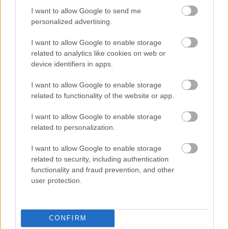
I want to allow Google to send me
personalized advertising.
I want to allow Google to enable storage
related to analytics like cookies on web or
device identifiers in apps.
I want to allow Google to enable storage
KecsUPéntek, a legjobb pillanatok 2.
related to functionality of the website or app.
rész - Inasba akart tenni a 2026-os
kampány, de álltuk a sarat
I want to allow Google to enable storage
related to personalization.
A KecsUPéntek – a KecsUP Hírek véleménypodcastje –
legfrissebb különkiadásának második részében az elmúlt
I want to allow Google to enable storage
hónapok legjobb pillanatait vettük sorra. A nyári szünet
related to security, including authentication
előtti utolsó adásban több vicces, olyakor
functionality and fraud prevention, and other
user protection.
elgondolkodtató témát idéztük fel.
Latyák Balázs
2026. 06. 26.
L
B
CONFIRM