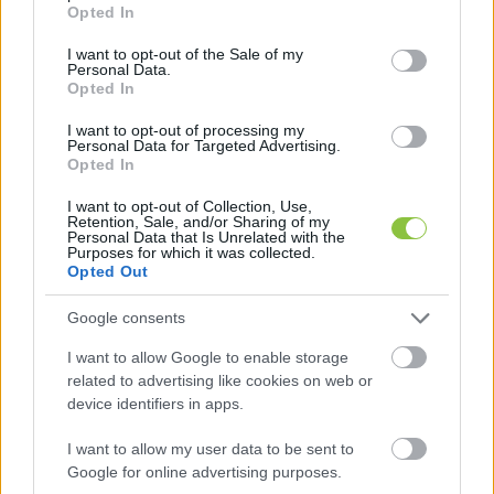
grant or deny consent to Google and its third-party tags to
Opted In
use your data for below specified purposes in below Google
consent section.
I want to opt-out of the Sale of my
Personal Data.
Opted In
I want to opt-out of processing my
Personal Data for Targeted Advertising.
áció, káció, akáció, vakáció –
Opted In
Közgyűlés podcast, kánikula kiadás
I want to opt-out of Collection, Use,
Retention, Sale, and/or Sharing of my
Mielőtt nyári szabadságukra engednénk képviselőinket,
Personal Data that Is Unrelated with the
karoljunk beléjük, és Közgyűlés podcastünk kellemesen
Purposes for which it was collected.
Opted Out
könnyed légkörében csevegjünk még egy kicsit róluk!
Google consents
Falusi Norbert
,
Barna Imre Yossarian
2026. 06. 26.
F
N
B
I
I want to allow Google to enable storage
related to advertising like cookies on web or
device identifiers in apps.
I want to allow my user data to be sent to
Google for online advertising purposes.