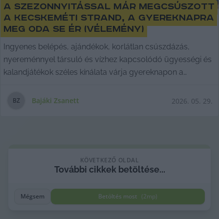
A szezonnyitással már megcsúszott
a kecskeméti strand, a gyereknapra
meg oda se ér (Vélemény)
Ingyenes belépés, ajándékok, korlátlan csúszdázás,
nyereménnyel társuló és vízhez kapcsolódó ügyességi és
kalandjátékok széles kínálata várja gyereknapon a
családokat számtalan fürdőben. Mondjuk, nem
Kecskeméten. Bajáki Zsanett írása.
Bajáki Zsanett
2026. 05. 29.
B
Z
KÖVETKEZŐ OLDAL
További cikkek betöltése...
Mégsem
Betöltés most
(
2
mp)