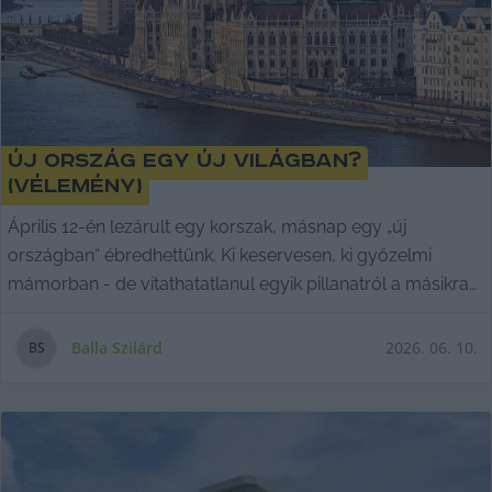
Új ország egy új világban?
(vélemény)
Április 12-én lezárult egy korszak, másnap egy „új
országban“ ébredhettünk. Ki keservesen, ki győzelmi
mámorban - de vitathatatlanul egyik pillanatról a másikra
megváltozott a nép hangulata. Újságíróként ez egy
számomra eddig ismeretlen kihívást jelent, míg
Balla Szilárd
2026. 06. 10.
B
S
magánszemélyként június eleji nyaralásomon éltem át az
eddigi legfelemelőbb külföldi élményemet. Balla Szilárd
véleménye.