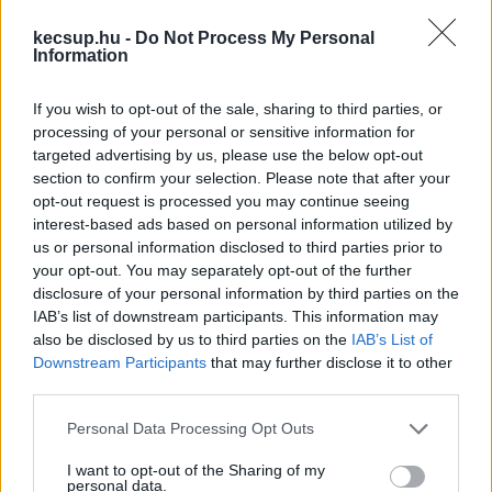
kecsup.hu -
Do Not Process My Personal
Information
If you wish to opt-out of the sale, sharing to third parties, or
processing of your personal or sensitive information for
targeted advertising by us, please use the below opt-out
section to confirm your selection. Please note that after your
Jelentkezz be a KecsUP-ra!
opt-out request is processed you may continue seeing
interest-based ads based on personal information utilized by
Lépj be a beszélgetéshez és hogy jobban megismerjük
us or personal information disclosed to third parties prior to
egymást.
your opt-out. You may separately opt-out of the further
disclosure of your personal information by third parties on the
BELÉPÉS
IAB’s list of downstream participants. This information may
also be disclosed by us to third parties on the
IAB’s List of
Downstream Participants
that may further disclose it to other
third parties.
Please note that this website/app uses one or more Google
Personal Data Processing Opt Outs
services and may gather and store information including but
not limited to your visit or usage behaviour. You may click to
I want to opt-out of the Sharing of my
personal data.