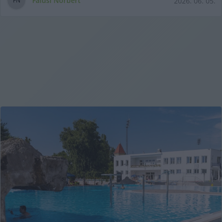
Falusi Norbert
2026. 06. 05.
F
N
egész sorára van roppant nagy szüksége. Trianonra a 21.
századi lehetséges válasz a valóban működő Közép-
Európa. Falusi Norbert írása.