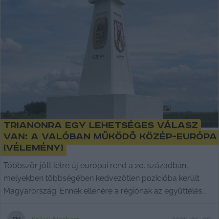
Trianonra egy lehetséges válasz
van: a valóban működő Közép-Európa
(vélemény)
Többször jött létre új európai rend a 20. században,
melyekben többségében kedvezőtlen pozícióba került
Magyarország. Ennek ellenére a régiónak az együttélés
szempontjából közös politikai tettekre és a közös
történetek felidézésére, éspedig pragmatikus kis lépések