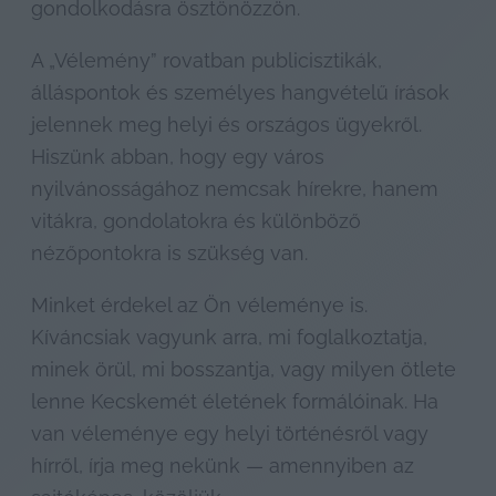
gondolkodásra ösztönözzön.
A „Vélemény” rovatban publicisztikák, 
álláspontok és személyes hangvételű írások 
jelennek meg helyi és országos ügyekről. 
Hiszünk abban, hogy egy város 
nyilvánosságához nemcsak hírekre, hanem 
vitákra, gondolatokra és különböző 
nézőpontokra is szükség van.
Minket érdekel az Ön véleménye is. 
Kíváncsiak vagyunk arra, mi foglalkoztatja, 
minek örül, mi bosszantja, vagy milyen ötlete 
lenne Kecskemét életének formálóinak. Ha 
van véleménye egy helyi történésről vagy 
hírről, írja meg nekünk — amennyiben az 