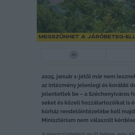
Megszűnhet a járóbeteg-el
H
I
2025. január 1-jétől már nem leszn
az intézmény jelenlegi és korábbi d
jelentettek be – a Széchenyiváros fe
seket és közeli hozzátartozóikat is é
kórház rendelőintézetébe kell majd j
Minisztérium nem válaszolt kérdése
A megszüntetést múlt héten, egy ál