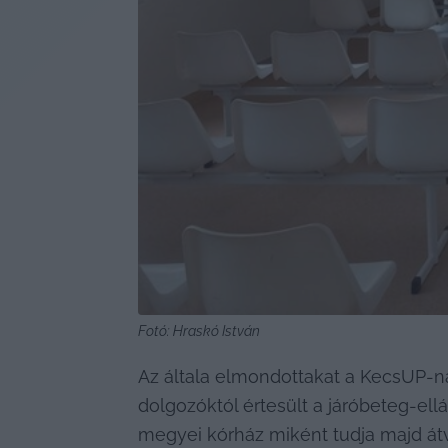
Fotó: Hraskó István
Az általa elmondottakat a KecsUP-na
dolgozóktól értesült a járóbeteg-ell
megyei kórház miként tudja majd átve