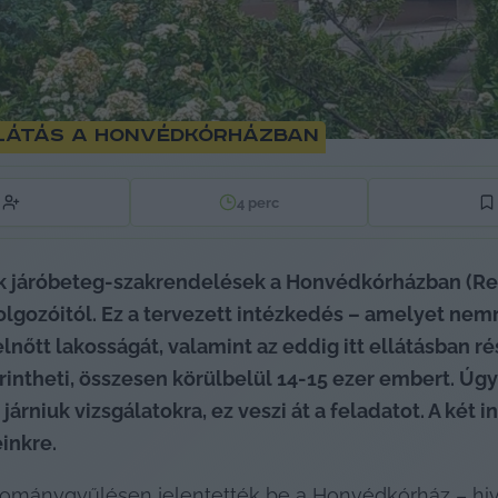
látás a Honvédkórházban
4
perc
ek járóbeteg-szakrendelések a Honvédkórházban (Re
olgozóitól. Ez a tervezett intézkedés – amelyet ne
lnőtt lakosságát, valamint az eddig itt ellátásban r
rintheti, összesen körülbelül 14-15 ezer embert. Úgy 
árniuk vizsgálatokra, ez veszi át a feladatot. A két
inkre.
lománygyűlésen jelentették be a Honvédkórház – hi