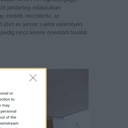
tt járóbeteg-ellátásában 
 érintett. Hozzátette, az 
 jövő év január 1-jétől valamilyen 
edig nincs kerete önerőből tovább 
sonal or
ection to
ou may
 personal
out of the
 downstream