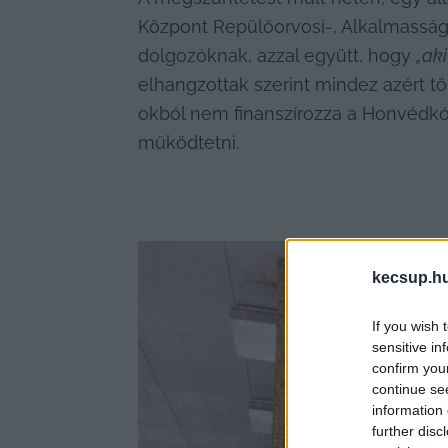
Központ Repülőorvosi-, Alkalmasságvi
dolgozóknak, azzal együtt, hogy 
„ak
elhangzottak szerint mindez azért tö
okból nem finanszírozza a Honvédkó
működtetni.
kecsup.h
If you wish 
sensitive in
confirm you
continue se
information 
further disc