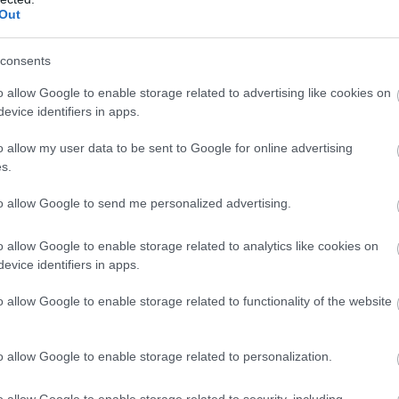
Out
consents
o allow Google to enable storage related to advertising like cookies on
evice identifiers in apps.
o allow my user data to be sent to Google for online advertising
s.
to allow Google to send me personalized advertising.
a széchenyivárosi háziorvosi körzetek lakossága is, 
o allow Google to enable storage related to analytics like cookies on
rhelni a megyei kórház kapacitásait (a Nyíri út 38/A, a
evice identifiers in apps.
22. alatt lévő, összesen tizenegy felnőtt háziorvosi pra
o allow Google to enable storage related to functionality of the website
inten, a betegirányító ablak melletti tábla szerint – 
dként, folyosói pletykaként terjedt”
 – jegyezte meg n
o allow Google to enable storage related to personalization.
latban. Ő személy szerint felháborítónak tartja, hog
o allow Google to enable storage related to security, including