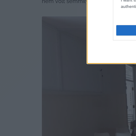
nem volt semmilyen tájékoztatás, e
authenti