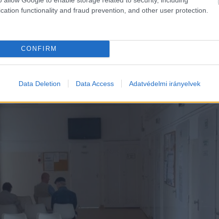
gyetlen lakossági fórum sem.
cation functionality and fraud prevention, and other user protection.
CONFIRM
Data Deletion
Data Access
Adatvédelmi irányelvek