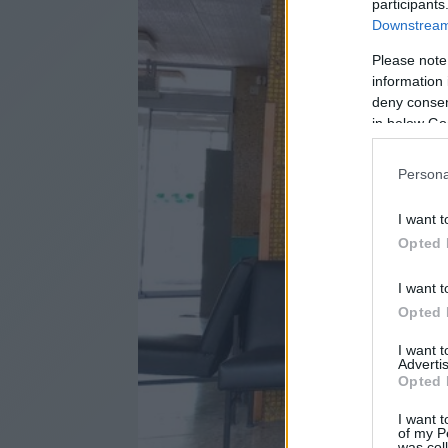
participants
Downstream 
Please note
information 
deny consent
in below Go
Persona
I want t
Opted 
I want t
Opted 
I want 
Advertis
Opted 
I want t
of my P
was col