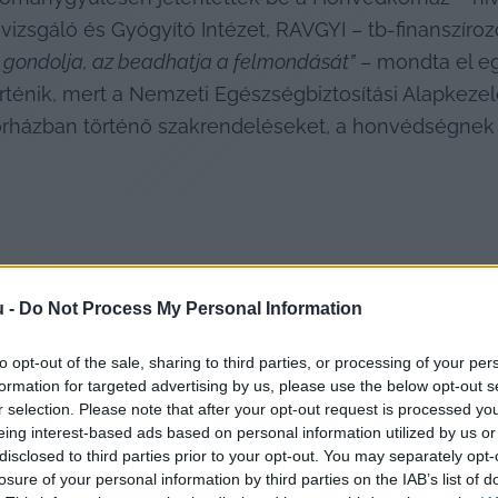
zsgáló és Gyógyító Intézet, RAVGYI – tb-finanszírozo
i gondolja, az beadhatja a felmondását”
 – mondta el egy
rténik, mert a Nemzeti Egészségbiztosítási Alapkezelő
rházban történő szakrendeléseket, a honvédségnek p
u -
Do Not Process My Personal Information
to opt-out of the sale, sharing to third parties, or processing of your per
formation for targeted advertising by us, please use the below opt-out s
r selection. Please note that after your opt-out request is processed y
eing interest-based ads based on personal information utilized by us or
disclosed to third parties prior to your opt-out. You may separately opt-
losure of your personal information by third parties on the IAB’s list of