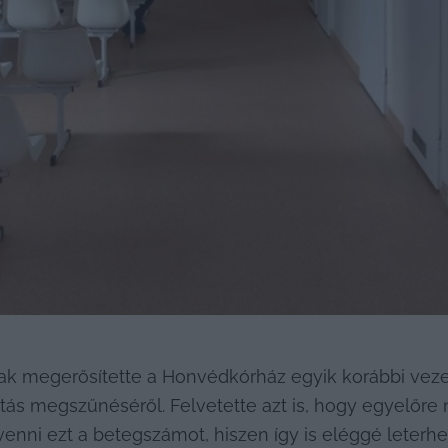
k megerősítette a Honvédkórház egyik korábbi vezető 
átás megszűnéséről. Felvetette azt is, hogy egyelőre 
nni ezt a betegszámot, hiszen így is eléggé leterhel