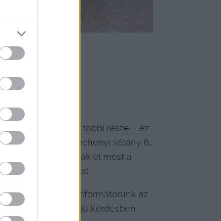
akárcsak Kecskemét többi része – ez 
 Nyíri út 63., a Széchenyi sétány 6., 
xis járóbetegeit látják el most a 
gyermekellátás nincs).
évtelenséget kérő informátorunk az 
y egy ilyen horderejű kérdésben 