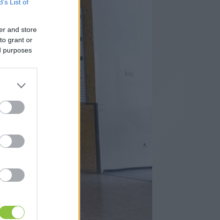
B’s List of
er and store
to grant or
ed purposes