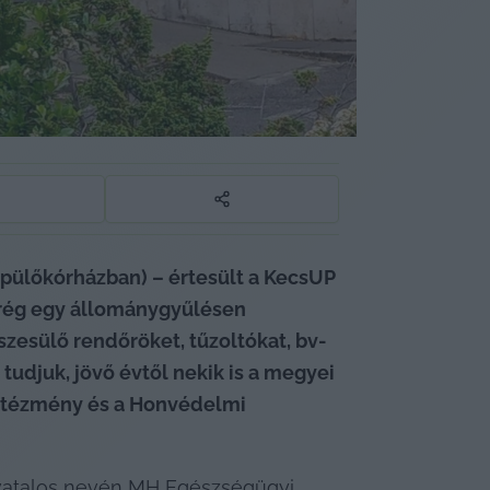
pülőkórházban) – értesült a KecsUP 
mrég egy állománygyűlésen 
észesülő rendőröket, tűzoltókat, bv-
tudjuk, jövő évtől nekik is a megyei 
 intézmény és a Honvédelmi 
vatalos nevén MH Egészségügyi 