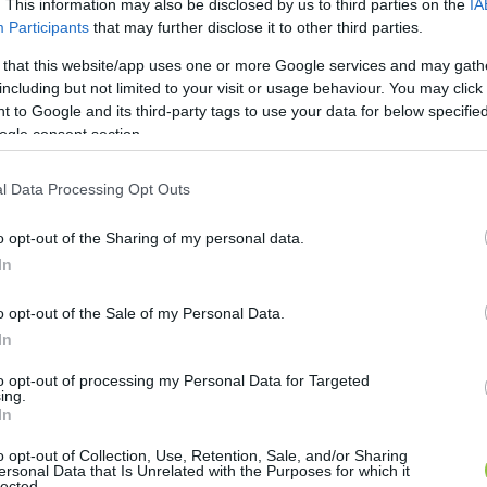
. This information may also be disclosed by us to third parties on the
IA
Participants
that may further disclose it to other third parties.
 that this website/app uses one or more Google services and may gath
including but not limited to your visit or usage behaviour. You may click 
 to Google and its third-party tags to use your data for below specifi
ogle consent section.
l Data Processing Opt Outs
o opt-out of the Sharing of my personal data.
In
o opt-out of the Sale of my Personal Data.
In
to opt-out of processing my Personal Data for Targeted
ing.
In
o opt-out of Collection, Use, Retention, Sale, and/or Sharing
ersonal Data that Is Unrelated with the Purposes for which it
lected.