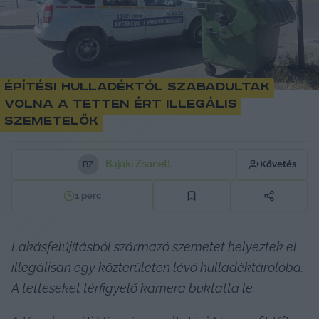
Építési hulladéktól szabadultak
volna a tetten ért illegális
szemetelők
Bajáki Zsanett
Követés
B
Z
1
perc
Lakásfelújításból származó szemetet helyeztek el 
illegálisan egy közterületen lévő hulladéktárolóba. 
A tetteseket térfigyelő kamera buktatta le.