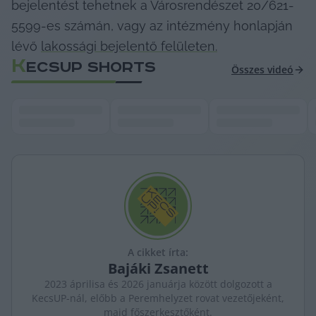
bejelentést tehetnek a Városrendészet 20/621-
5599-es számán, vagy az intézmény honlapján 
lévő 
lakossági bejelentő felületen.
K
ECSUP SHORTS
Összes videó
A cikket írta:
Bajáki
Zsanett
2023 áprilisa és 2026 januárja között dolgozott a
KecsUP-nál, előbb a Peremhelyzet rovat vezetőjeként,
majd főszerkesztőként.