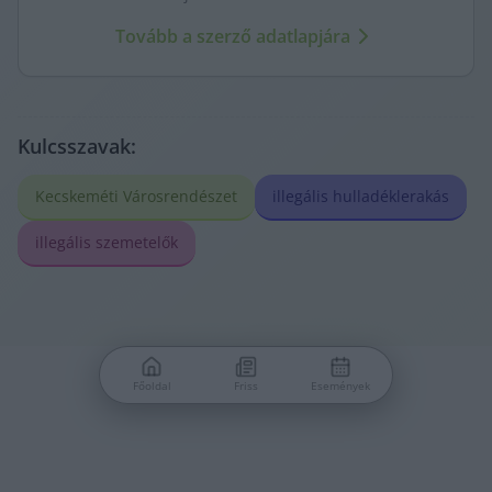
Tovább a szerző adatlapjára
Kulcsszavak:
Kecskeméti Városrendészet
illegális hulladéklerakás
illegális szemetelők
Főoldal
Friss
Események