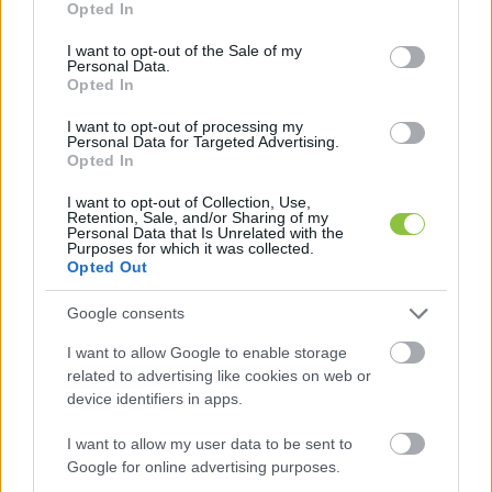
lévő lakásból engedik le vödrökben az 
Opted In
use your data for below specified purposes in below Google
építési hulladékot, majd a hulladéktárolóba 
consent section.
I want to opt-out of the Sale of my
Personal Data.
öntik.
Opted In
I want to opt-out of processing my
Personal Data for Targeted Advertising.
Az adatgyűjtésnek és a kamerák felvételeinek 
Opted In
köszönhetően nem volt nehéz feladat a 
I want to opt-out of Collection, Use,
feltételezett elkövetők beazonosítása.
Retention, Sale, and/or Sharing of my
Personal Data that Is Unrelated with the
Purposes for which it was collected.
A felújítás alatt álló ingatlan tulajdonosa 
Opted Out
beismerte tettét, a városrendészektől kedd 
Google consents
reggelig kapott haladékot a hulladékudvarba 
I want to allow Google to enable storage
történő szállításra és a hulladékudvar 
related to advertising like cookies on web or
mérlegjegyének bemutatására.
device identifiers in apps.
I want to allow my user data to be sent to
Google for online advertising purposes.
HIRDETÉS