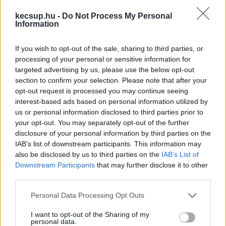
kecsup.hu -
Do Not Process My Personal
Information
If you wish to opt-out of the sale, sharing to third parties, or
Forrás: Kecskeméti Városrendészet
processing of your personal or sensitive information for
targeted advertising by us, please use the below opt-out
section to confirm your selection. Please note that after your
opt-out request is processed you may continue seeing
interest-based ads based on personal information utilized by
us or personal information disclosed to third parties prior to
your opt-out. You may separately opt-out of the further
disclosure of your personal information by third parties on the
A közterület-felügyelők nyomban adatgyűjtésbe 
IAB’s list of downstream participants. This information may
kezdtek és a Kecskemét Közbiztonságáért 
also be disclosed by us to third parties on the
IAB’s List of
Downstream Participants
that may further disclose it to other
Közalapítvány tulajdonában lévő térfigyelő 
third parties.
kamerák felvételeit elemezték.
Please note that this website/app uses one or more Google
Personal Data Processing Opt Outs
services and may gather and store information including but
not limited to your visit or usage behaviour. You may click to
I want to opt-out of the Sharing of my
A felvételeken jól látható, hogy egy közelben 
personal data.
grant or deny consent to Google and its third-party tags to