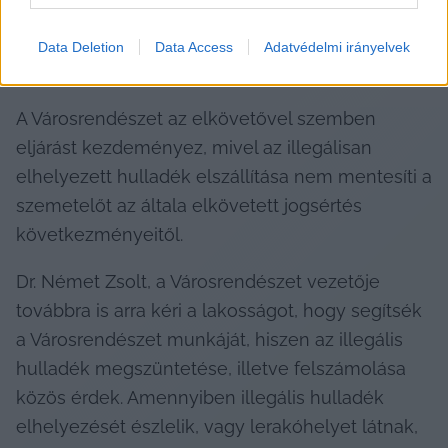
Data Deletion
Data Access
Adatvédelmi irányelvek
Forrás: Kecskeméti Városrendészet
A Városrendészet az elkövetővel szemben 
eljárást kezdeményez, mivel az illegálisan 
elhelyezett hulladék elszállítása nem mentesíti a 
szemetelőt az általa elkövetett jogsértés 
következményeitől.
Dr. Német Zsolt, a Városrendészet vezetője 
továbbra is arra kéri a lakosságot, hogy segítsék 
a Városrendészet munkáját, hiszen az illegális 
hulladék megszüntetése, illetve felszámolása 
közös érdek. Amennyiben illegális hulladék 
elhelyezését észlelik, vagy lerakóhelyet látnak, 