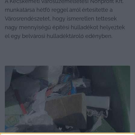
A Kecskeméti Városüzemeltetési Nonprofit Kft. 
munkatársa hétfő reggel arról értesítette a 
Városrendészetet, hogy ismeretlen tettesek 
nagy mennyiségű építési hulladékot helyeztek 
el egy belvárosi hulladéktároló edényben.