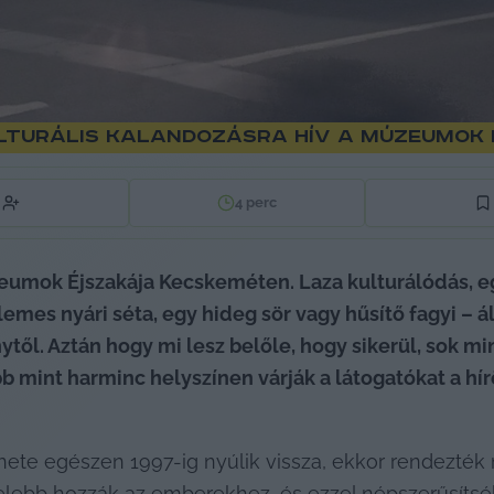
ulturális kalandozásra hív a Múzeumok
4
perc
umok Éjszakája Kecskeméten. Laza kulturálódás, eg
llemes nyári séta, egy hideg sör vagy hűsítő fagyi – á
ytől. Aztán hogy mi lesz belőle, hogy sikerül, sok mi
b mint harminc helyszínen várják a látogatókat a hír
te egészen 1997-ig nyúlik vissza, ekkor rendezték me
ebb hozzák az emberekhez, és ezzel népszerűsítsék 