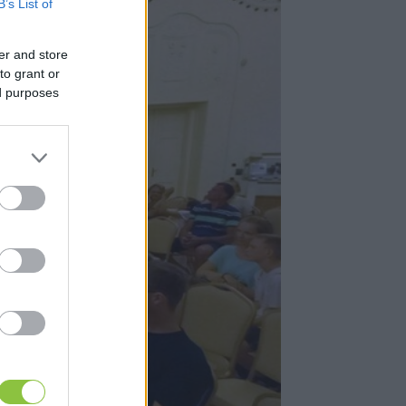
B’s List of
er and store
to grant or
ed purposes