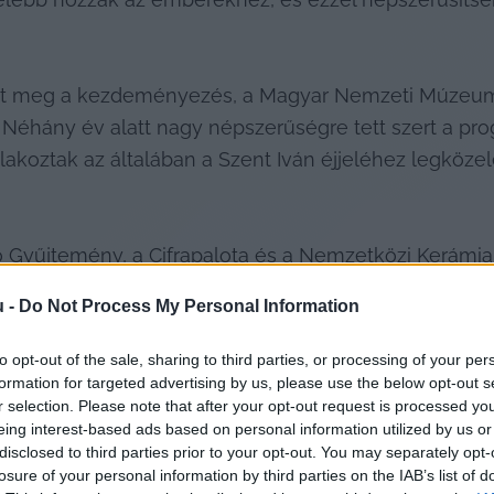
t meg a kezdeményezés, a Magyar Nemzeti Múzeum S
 Néhány év alatt nagy népszerűségre tett szert a pr
lakoztak az általában a Szent Iván éjjeléhez legköz
Gyűjtemény, a Cifrapalota és a Nemzetközi Kerámia S
hírös városban azóta is ezreket mozgat meg minden
u -
Do Not Process My Personal Information
to opt-out of the sale, sharing to third parties, or processing of your per
formation for targeted advertising by us, please use the below opt-out s
r selection. Please note that after your opt-out request is processed y
eing interest-based ads based on personal information utilized by us or
disclosed to third parties prior to your opt-out. You may separately opt-
losure of your personal information by third parties on the IAB’s list of