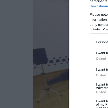
participants
Downstream 
Please note
information 
deny consent
in below Go
Persona
I want t
Opted 
I want t
Opted 
I want 
Advertis
Opted 
I want t
of my P
was col