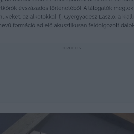
körök évszázados történetéből. A látogatók megtekint
 műveket, az alkotókkal ifj. Gyergyádesz László, a kiáll
evű formáció ad elő akusztikusan feldolgozott dalok
HIRDETÉS