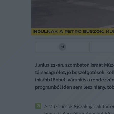
Indulnak a retro buszok, k
H
I
Június 22-én, szombaton ismét Múze
társasági élet, jó beszélgetések, ke
inkább többet 
 várunk
is a rendezvén
programból idén sem lesz hiány, töb
A Múzeumok Éjszakájának történe
hogy a közgyűjteményeket közel