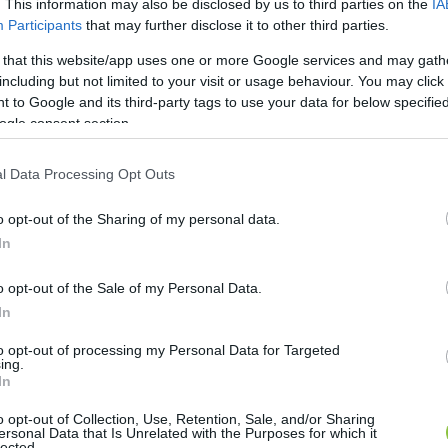
. This information may also be disclosed by us to third parties on the
IA
Participants
that may further disclose it to other third parties.
 that this website/app uses one or more Google services and may gath
including but not limited to your visit or usage behaviour. You may click 
 to Google and its third-party tags to use your data for below specifi
ogle consent section.
l Data Processing Opt Outs
o opt-out of the Sharing of my personal data.
In
o opt-out of the Sale of my Personal Data.
In
to opt-out of processing my Personal Data for Targeted
ing.
In
o opt-out of Collection, Use, Retention, Sale, and/or Sharing
ersonal Data that Is Unrelated with the Purposes for which it
lected.