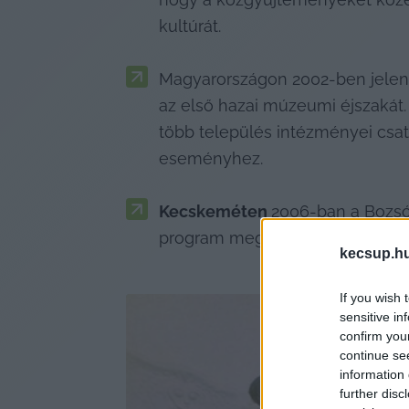
kultúrát.
Magyarországon 2002-ben jelen
az első hazai múzeumi éjszakát.
több település intézményei csat
eseményhez.
Kecskeméten 
2006-ban a Bozsó 
program megvalósítására, és a 
kecsup.h
If you wish 
sensitive in
confirm you
continue se
information 
further disc