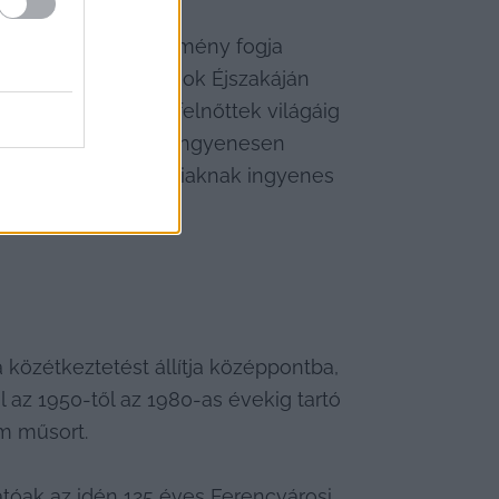
smét a Bozsó Gyűjtemény fogja 
elmondta: a Múzeumok Éjszakáján 
oglalkozásoktól a felnőttek világáig 
estén a helyszínek ingyenesen 
00 forint (6 év alattiaknak ingyenes 
a közétkeztetést állítja középpontba, 
az 1950-től az 1980-as évekig tartó 
m műsort.
atóak az idén 125 éves Ferencvárosi 