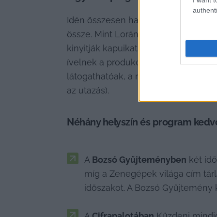
authenti
Idén összesen harminckét helyszínen
össze. Mint Loránd Klára, a Bozsó 
kinyitják kapuikat olyan helyszínek i
ívelnek a produkciók, több helyen c
látogathatóak, a retrobuszokon vásáro
az utazás).
Néhány helyszín és program kedvc
A 
Bozsó Gyűjteményben
 két id
míg a Zenegépek világa cím tárl
időszakot. A Bozsó Gyűjtemény 
A 
Cifrapalotában
 Küzdeni mindig