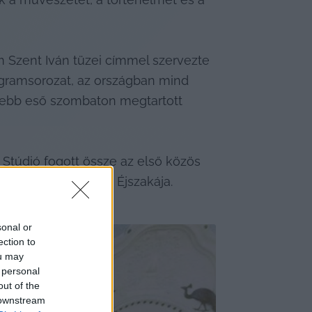
zent Iván tüzei címmel szervezte 
ogramsorozat, az országban mind 
elebb eső szombaton megtartott 
túdió fogott össze az első közös 
 évben a Múzeumok Éjszakája.
sonal or
ection to
ou may
 personal
out of the
 downstream