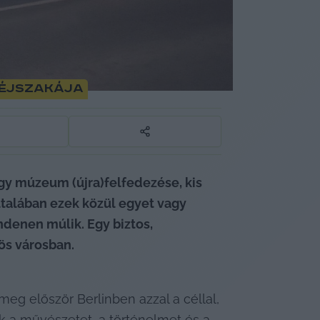
 Éjszakája
y múzeum (újra)felfedezése, kis 
ltalában ezek közül egyet vagy 
ndenen múlik. Egy biztos, 
ös városban.
g először Berlinben azzal a céllal, 
a művészetet, a történelmet és a 