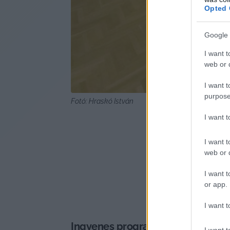
Opted 
Google 
I want t
web or d
I want t
purpose
Fotó: Hraskó István
I want 
I want t
web or d
I want t
or app.
I want t
Ingyenes programok, ismét induln
I want t