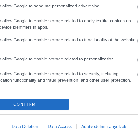
to allow Google to send me personalized advertising.
rténő betöltéséig”
. Az álláspályázatok között nem talál
o allow Google to enable storage related to analytics like cookies on
evice identifiers in apps.
o allow Google to enable storage related to functionality of the website
o allow Google to enable storage related to personalization.
o allow Google to enable storage related to security, including
cation functionality and fraud prevention, and other user protection.
CONFIRM
Data Deletion
Data Access
Adatvédelmi irányelvek