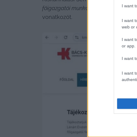
I want 
főigazgatói munkakör egyéb módon tö
vonatkozót.
I want t
web or d
I want t
or app.
I want t
I want t
authenti