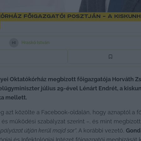
órház főigazgatói posztján – a kiskun
Hraskó István
H
I
yei Oktatókórház megbízott főigazgatója Horváth Zs
elügyminiszter július 29-ével Lénárt Endrét, a kiskun
ka mellett.
g azt közölte a Facebook-oldalán, hogy aznaptól a fő
i és működési szabályzat szerint –, és mint megbízott 
 pályázat útján kerül majd sor”
. A korábbi vezető, 
Gond
ai és Infektológiai Intézet főigazgatói megbízását k