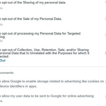
o opt-out of the Sharing of my personal data.
In
o opt-out of the Sale of my Personal Data.
In
to opt-out of processing my Personal Data for Targeted
ing.
In
Facebook-oldala
o opt-out of Collection, Use, Retention, Sale, and/or Sharing
ersonal Data that Is Unrelated with the Purposes for which it
lected.
Out
consents
o allow Google to enable storage related to advertising like cookies on
k arról tájékoztatott bennünket, hogy ismét új főigaz
evice identifiers in apps.
s valóban találtunk 
egy hírt arról
, hogy július 29-étő
o allow my user data to be sent to Google for online advertising
rt Endrét
 bízta meg a kecskeméti kórház főigazgatói f
s.
azgatói feladatai mellett, 
„a kiírásra kerülő pályázat