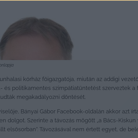
onlapja
kunhalasi kórház főigazgatója, miután az addigi vezető
párt- és politikamentes szimpátiatüntetést szerveztek 
tudták megakadályozni döntését.
iselője, Bányai Gábor Facebook-oldalán akkor azt írt
en dolgot. Szerinte a távozás mögött „a Bács-Kiskun 
állt elsősorban”. Távozásával nem értett egyet, de be