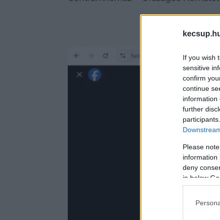
kecsup.h
If you wish 
sensitive in
confirm you
continue se
information 
further disc
participants
Downstream 
Please note
information 
deny consent
in below Go
Persona