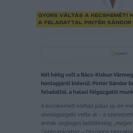
Gyors váltás a kecskeméti k
a feladattal Pintér Sándor
2
perc
Két hétig volt a Bács-Kiskun Vármeg
honlapjáról kiderül: Pintér Sándor b
feladattal, a halasi főigazgatói mun
A kecskeméti kórház július 15-én mé
orvosigazgató vette át – a szervezet
annak végleges betöltéséig,
 „melyre
Centrumkórház – Országos Hematológi