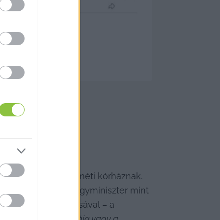
gatója van a kecskeméti kórháznak. 
l Pintér Sándor belügyminiszter mint 
eladatainak ellátásával – a 
 eredményes lezárásáig vagy a 