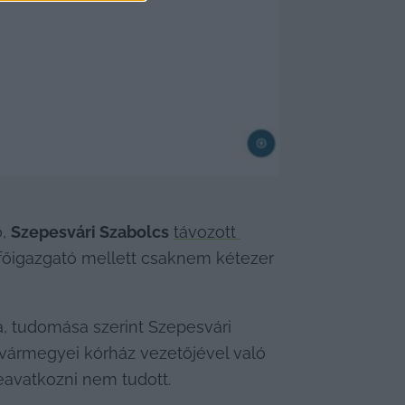
, 
Szepesvári Szabolcs
távozott 
a főigazgató mellett csaknem kétezer 
a, tudomása szerint Szepesvári 
vármegyei kórház vezetőjével való 
leavatkozni nem tudott.