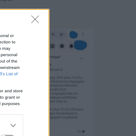
sonal or
ection to
ou may
 personal
out of the
 downstream
B’s List of
er and store
to grant or
ed purposes