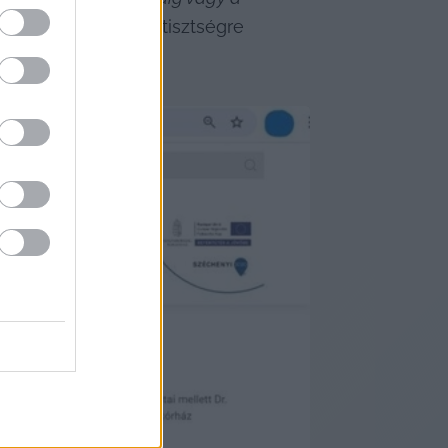
tunk a főigazgatói tisztségre 