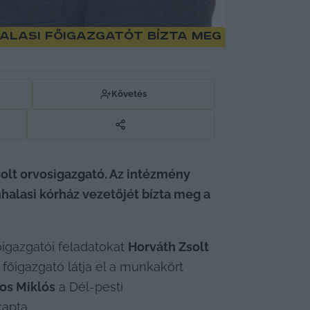
halasi főigazgatót bízta meg
Követés
olt orvosigazgató. Az intézmény 
halasi kórház vezetőjét bízta meg a 
igazgatói feladatokat 
Horváth Zsolt
főigazgató látja el a munkakört 
os Miklós
 a Dél-pesti 
apta.