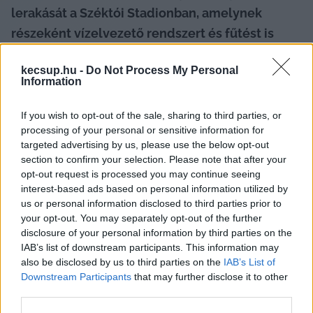
lerakását a Széktói Stadionban, amelynek 
részeként vízelvezető rendszert és fűtést is 
telepítenek a pálya alá. Utoljára 2009 
kecsup.hu -
Do Not Process My Personal
augusztusában cserélték le a gyepszőnyeget. A 
Information
KTE labdarúgói eközben a szlovéniai 
Radenciben töltik az edzőtáborukat, és 
If you wish to opt-out of the sale, sharing to third parties, or
processing of your personal or sensitive information for
készülnek a hamarosan elrajtoló szenzonra.
targeted advertising by us, please use the below opt-out
section to confirm your selection. Please note that after your
opt-out request is processed you may continue seeing
interest-based ads based on personal information utilized by
1
 / 
13
us or personal information disclosed to third parties prior to
your opt-out. You may separately opt-out of the further
disclosure of your personal information by third parties on the
IAB’s list of downstream participants. This information may
also be disclosed by us to third parties on the
IAB’s List of
Downstream Participants
that may further disclose it to other
Previous slide
Next sli
third parties.