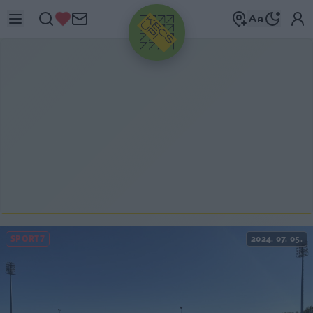
HIRDETÉS
SPORT7
2024. 07. 05.