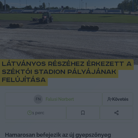
Látványos részéhez érkezett a
Széktói Stadion pályájának
felújítása
Falusi Norbert
Követés
F
N
1
perc
Hamarosan befejezik az új gyepszőnyeg 