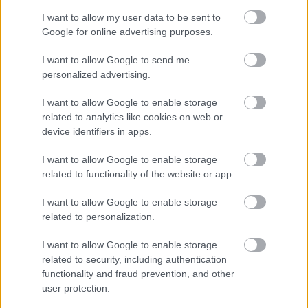
I want to allow my user data to be sent to
Google for online advertising purposes.
A kecskeméti futballpálya szükséges 
I want to allow Google to send me
korszerűsítéséről 2023. augusztusban döntött a 
personalized advertising.
Magyar Labdarúgó Szövetség. A 
I want to allow Google to enable storage
nagyságrendileg 700 millió forintos beruházás 
related to analytics like cookies on web or
többsége a társasági adójukat biztosító cégek 
device identifiers in apps.
segítségével került összegyűjtésre, míg a 
I want to allow Google to enable storage
kecskeméti önkormányzat mintegy 300 millió 
related to functionality of the website or app.
forint önrészt biztosított a fejlesztéshez.
I want to allow Google to enable storage
related to personalization.
Volt róla szó, hogy az új pályát a főépülethez 
közelebb építik, teljesen megszüntetve ezzel a 
I want to allow Google to enable storage
related to security, including authentication
korábbi futópálya helyét, és a szemközti lelátó 
functionality and fraud prevention, and other
egy másik projekt keretében közelebb kerül a 
user protection.
játéktérhez, de végül erre nem került sor.