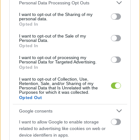
Please note that this website/app uses one or more Google
Personal Data Processing Opt Outs
services and may gather and store information including but
not limited to your visit or usage behaviour. You may click to
I want to opt-out of the Sharing of my
personal data.
grant or deny consent to Google and its third-party tags to
Opted In
use your data for below specified purposes in below Google
consent section.
I want to opt-out of the Sale of my
Personal Data.
Széktói Stadion
Opted In
I want to opt-out of processing my
Personal Data for Targeted Advertising.
Opted In
I want to opt-out of Collection, Use,
Retention, Sale, and/or Sharing of my
Personal Data that Is Unrelated with the
Purposes for which it was collected.
Opted Out
Google consents
I want to allow Google to enable storage
related to advertising like cookies on web or
device identifiers in apps.