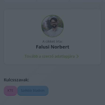
A cikket írta:
Falusi
Norbert
Tovább a szerző adatlapjára
Kulcsszavak:
KTE
Széktói Stadion